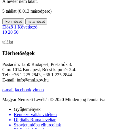
A névtér nem talált.
5 találat
(0,013 másodperc)
ikon nézet
lista nézet
Előző
1
Következő
10
20
50
találat
Elérhetőségek
Postacím: 1250 Budapest, Postafiók 3.
Cím: 1014 Budapest, Bécsi kapu tér 2-4.
Tel.: +36 1 225 2843, +36 1 225 2844
E-mail: info@mnl.gov.hu
e-mail
facebook
vimeo
Magyar Nemzeti Levéltár © 2020 Minden jog fenntartva
Gyűjtemények
Rendszerváltás vidéken
Digitális Roma levéltár
Szovjetunióba elhurcoltak