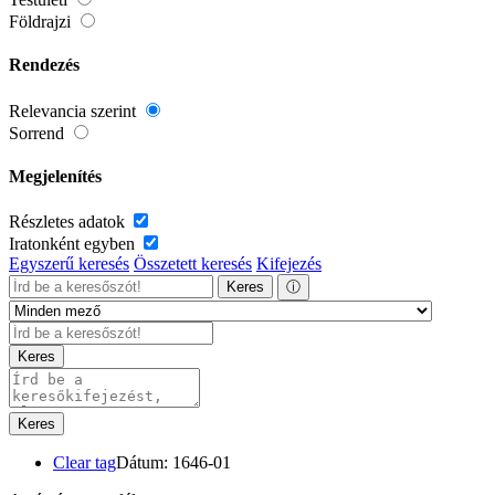
Földrajzi
Rendezés
Relevancia szerint
Sorrend
Megjelenítés
Részletes adatok
Iratonként egyben
Egyszerű keresés
Összetett keresés
Kifejezés
Keres
ⓘ
Keres
Keres
Clear tag
Dátum: 1646-01