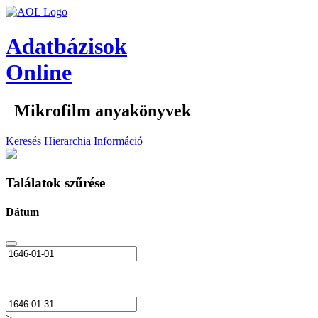
Adatbázisok
Online
Mikrofilm anyakönyvek
Keresés
Hierarchia
Információ
Találatok szűrése
Dátum
—
>