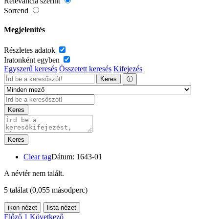
Relevancia szerint
Sorrend
Megjelenítés
Részletes adatok
Iratonként egyben
Egyszerű keresés
Összetett keresés
Kifejezés
Keres
ⓘ
Keres
Keres
Clear tag
Dátum: 1643-01
A névtér nem talált.
5 találat
(0,055 másodperc)
ikon nézet
lista nézet
Előző
1
Következő