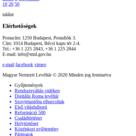
10
20
50
találat
Elérhetőségek
Postacím: 1250 Budapest, Postafiók 3.
Cím: 1014 Budapest, Bécsi kapu tér 2-4.
Tel.: +36 1 225 2843, +36 1 225 2844
E-mail: info@mnl.gov.hu
e-mail
facebook
vimeo
Magyar Nemzeti Levéltár © 2020 Minden jog fenntartva
Gyűjtemények
Rendszerváltás vidéken
Digitális Roma levéltár
Szovjetunióba elhurcoltak
Első világháború
Reformáció 500
Családtörténet
Helytörténet
Középkori gyűjtemény
Pártiratok