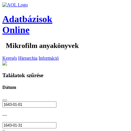
Adatbázisok
Online
Mikrofilm anyakönyvek
Keresés
Hierarchia
Információ
Találatok szűrése
Dátum
—
>