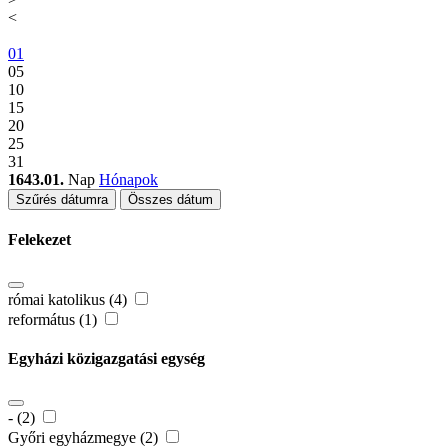
<
01
05
10
15
20
25
31
1643.01.
Nap
Hónapok
Szűrés dátumra
Összes dátum
Felekezet
római katolikus (4)
református (1)
Egyházi közigazgatási egység
- (2)
Győri egyházmegye (2)