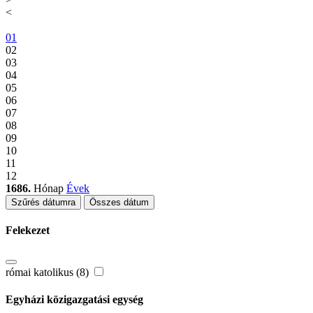
<
01
02
03
04
05
06
07
08
09
10
11
12
1686.
Hónap
Évek
Szűrés dátumra
Összes dátum
Felekezet
római katolikus (8)
Egyházi közigazgatási egység