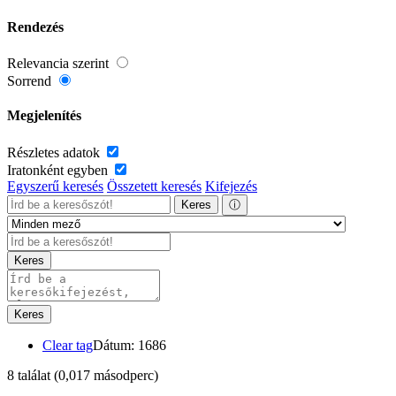
Rendezés
Relevancia szerint
Sorrend
Megjelenítés
Részletes adatok
Iratonként egyben
Egyszerű keresés
Összetett keresés
Kifejezés
Keres
ⓘ
Keres
Keres
Clear tag
Dátum: 1686
8 találat
(0,017 másodperc)