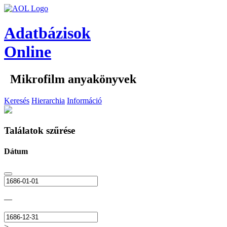
Adatbázisok
Online
Mikrofilm anyakönyvek
Keresés
Hierarchia
Információ
Találatok szűrése
Dátum
—
>