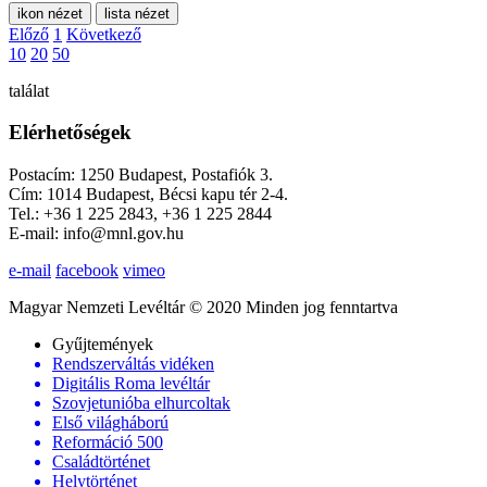
ikon nézet
lista nézet
Előző
1
Következő
10
20
50
találat
Elérhetőségek
Postacím: 1250 Budapest, Postafiók 3.
Cím: 1014 Budapest, Bécsi kapu tér 2-4.
Tel.: +36 1 225 2843, +36 1 225 2844
E-mail: info@mnl.gov.hu
e-mail
facebook
vimeo
Magyar Nemzeti Levéltár © 2020 Minden jog fenntartva
Gyűjtemények
Rendszerváltás vidéken
Digitális Roma levéltár
Szovjetunióba elhurcoltak
Első világháború
Reformáció 500
Családtörténet
Helytörténet