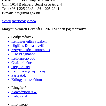
Postacím: 1250 Budapest, Postafiók 3.
Cím: 1014 Budapest, Bécsi kapu tér 2-4.
Tel.: +36 1 225 2843, +36 1 225 2844
E-mail: info@mnl.gov.hu
e-mail
facebook
vimeo
Magyar Nemzeti Levéltár © 2020 Minden jog fenntartva
Gyűjtemények
Rendszerváltás vidéken
Digitális Roma levéltár
Szovjetunióba elhurcoltak
Első világháború
Reformáció 500
Családtörténet
Helytörténet
Középkori gyűjtemény
Pártiratok
Külügyminisztérium
Böngészés
Adatbázisok A-Z
Kategóriák
Információ