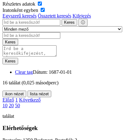
Részletes adatok
Iratonként egyben
Egyszerű keresés
Összetett keresés
Kifejezés
Keres
ⓘ
Keres
Keres
Clear tag
Dátum: 1687-01-01
16 találat
(0,025 másodperc)
ikon nézet
lista nézet
Előző
1
Következő
10
20
50
találat
Elérhetőségek