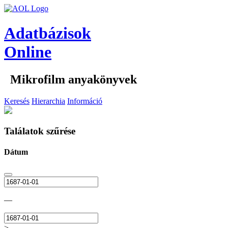
Adatbázisok
Online
Mikrofilm anyakönyvek
Keresés
Hierarchia
Információ
Találatok szűrése
Dátum
—
>