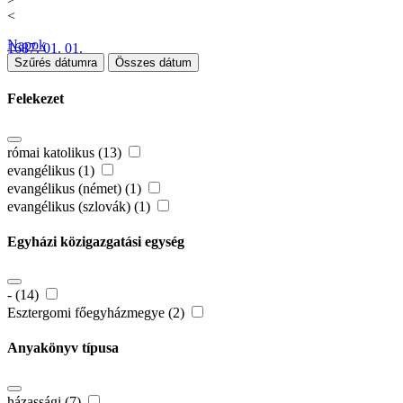
<
Napok
1687. 01. 01.
Szűrés dátumra
Összes dátum
Felekezet
római katolikus (13)
evangélikus (1)
evangélikus (német) (1)
evangélikus (szlovák) (1)
Egyházi közigazgatási egység
- (14)
Esztergomi főegyházmegye (2)
Anyakönyv típusa
házassági (7)