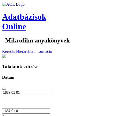
Adatbázisok
Online
Mikrofilm anyakönyvek
Keresés
Hierarchia
Információ
Találatok szűrése
Dátum
—
>