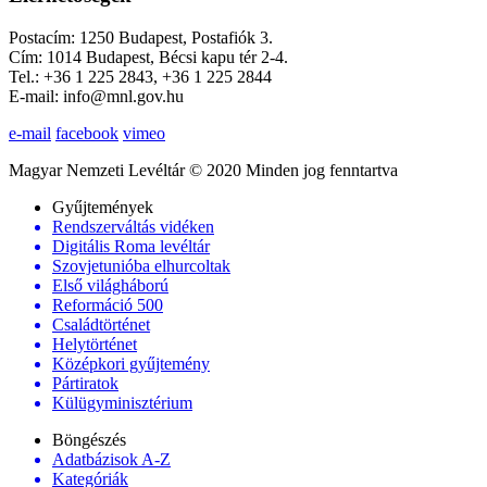
Postacím: 1250 Budapest, Postafiók 3.
Cím: 1014 Budapest, Bécsi kapu tér 2-4.
Tel.: +36 1 225 2843, +36 1 225 2844
E-mail: info@mnl.gov.hu
e-mail
facebook
vimeo
Magyar Nemzeti Levéltár © 2020 Minden jog fenntartva
Gyűjtemények
Rendszerváltás vidéken
Digitális Roma levéltár
Szovjetunióba elhurcoltak
Első világháború
Reformáció 500
Családtörténet
Helytörténet
Középkori gyűjtemény
Pártiratok
Külügyminisztérium
Böngészés
Adatbázisok A-Z
Kategóriák