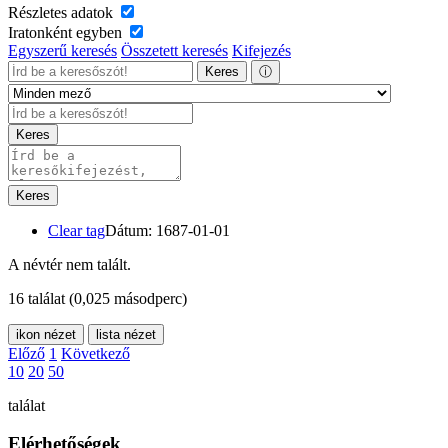
Részletes adatok
Iratonként egyben
Egyszerű keresés
Összetett keresés
Kifejezés
Keres
ⓘ
Keres
Keres
Clear tag
Dátum: 1687-01-01
A névtér nem talált.
16 találat
(0,025 másodperc)
ikon nézet
lista nézet
Előző
1
Következő
10
20
50
találat
Elérhetőségek