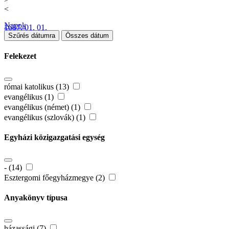
<
Napok
1687. 01. 01.
Szűrés dátumra
Összes dátum
Felekezet
római katolikus (13)
evangélikus (1)
evangélikus (német) (1)
evangélikus (szlovák) (1)
Egyházi közigazgatási egység
- (14)
Esztergomi főegyházmegye (2)
Anyakönyv típusa
házassági (7)