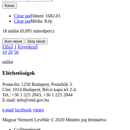
Keres
Clear tag
Dátum: 1682-01
Clear tag
Média: Kép
18 találat
(0,095 másodperc)
ikon nézet
lista nézet
Előző
1
Következő
10
20
50
találat
Elérhetőségek
Postacím: 1250 Budapest, Postafiók 3.
Cím: 1014 Budapest, Bécsi kapu tér 2-4.
Tel.: +36 1 225 2843, +36 1 225 2844
E-mail: info@mnl.gov.hu
e-mail
facebook
vimeo
Magyar Nemzeti Levéltár © 2020 Minden jog fenntartva
Gyűjtemények