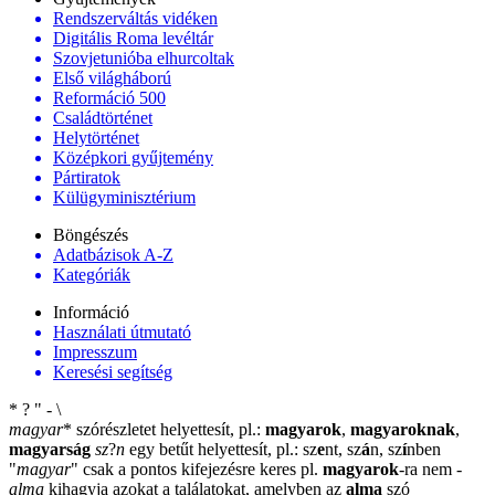
Rendszerváltás vidéken
Digitális Roma levéltár
Szovjetunióba elhurcoltak
Első világháború
Reformáció 500
Családtörténet
Helytörténet
Középkori gyűjtemény
Pártiratok
Külügyminisztérium
Böngészés
Adatbázisok A-Z
Kategóriák
Információ
Használati útmutató
Impresszum
Keresési segítség
*
?
"
-
\
magyar
*
szórészletet helyettesít, pl.:
magyarok
,
magyaroknak
,
magyarság
sz
?
n
egy betűt helyettesít, pl.: sz
e
nt, sz
á
n, sz
í
nben
"
magyar
"
csak a pontos kifejezésre keres pl.
magyarok
-ra nem
-
alma
kihagyja azokat a találatokat, amelyben az
alma
szó