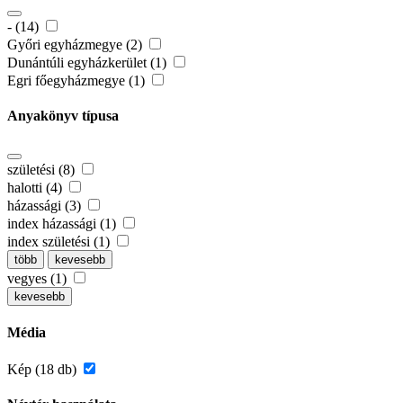
- (14)
Győri egyházmegye (2)
Dunántúli egyházkerület (1)
Egri főegyházmegye (1)
Anyakönyv típusa
születési (8)
halotti (4)
házassági (3)
index házassági (1)
index születési (1)
több
kevesebb
vegyes (1)
kevesebb
Média
Kép (18 db)