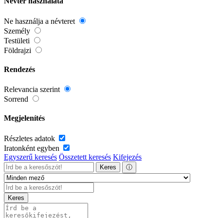
Névtér használata
Ne használja a névteret
Személy
Testületi
Földrajzi
Rendezés
Relevancia szerint
Sorrend
Megjelenítés
Részletes adatok
Iratonként egyben
Egyszerű keresés
Összetett keresés
Kifejezés
Keres
ⓘ
Keres