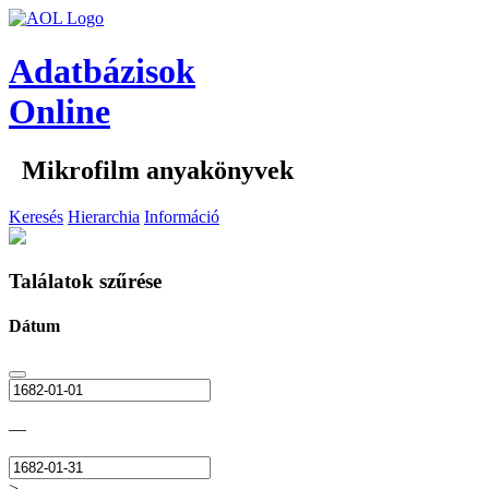
Adatbázisok
Online
Mikrofilm anyakönyvek
Keresés
Hierarchia
Információ
Találatok szűrése
Dátum
—
>