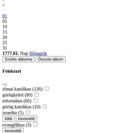
<
01
05
10
15
20
25
31
1777.01.
Nap
Hónapok
Szűrés dátumra
Összes dátum
Felekezet
római katolikus (126)
görögkeleti (80)
református (60)
görög katolikus (10)
izraelita (5)
több
kevesebb
evangélikus (3)
kevesebb