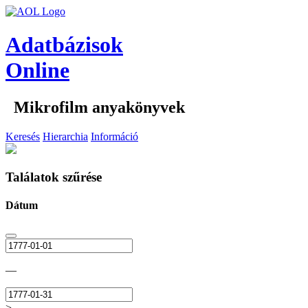
Adatbázisok
Online
Mikrofilm anyakönyvek
Keresés
Hierarchia
Információ
Találatok szűrése
Dátum
—
>