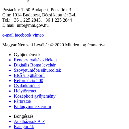
Postacím: 1250 Budapest, Postafiók 3.
Cím: 1014 Budapest, Bécsi kapu tér 2-4.
Tel.: +36 1 225 2843, +36 1 225 2844
E-mail: info@mnl.gov.hu
e-mail
facebook
vimeo
Magyar Nemzeti Levéltár © 2020 Minden jog fenntartva
Gyűjtemények
Rendszerváltás vidéken
Digitális Roma levéltár
Szovjetunióba elhurcoltak
Első világháború
Reformáció 500
Családtörténet
Helytörténet
Középkori gyűjtemény
Pártiratok
Külügyminisztérium
Böngészés
Adatbázisok A-Z
Kategóriák