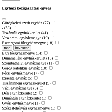
Egyházi közigazgatási egység
Görögkeleti szerb egyház (77)
- (53)
Tiszántúli egyházkerület (41)
Veszprémi egyházmegye (19)
Esztergomi főegyházmegye (18)
több
kevesebb
Egri főegyházmegye (14)
Dunamelléki egyházkerület (13)
Szombathelyi egyházmegye (11)
Görög katolikus egyház (10)
Pécsi egyházmegye (7)
Izraelita egyház (5)
Tiszáninneni egyházkerület (5)
Váci egyházmegye (5)
Déli egyházkerület (2)
Dunántúli egyházkerület (1)
Győri egyházmegye (1)
Székesfehérvári egyházmegye (1)