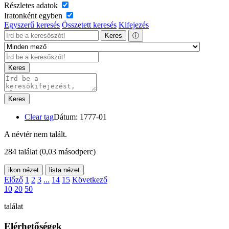
Részletes adatok
Iratonként egyben
Egyszerű keresés
Összetett keresés
Kifejezés
Keres
ⓘ
Keres
Keres
Clear tag
Dátum: 1777-01
A névtér nem talált.
284 találat
(0,03 másodperc)
ikon nézet
lista nézet
Előző
1
2
3
...
14
15
Következő
10
20
50
találat
Elérhetőségek