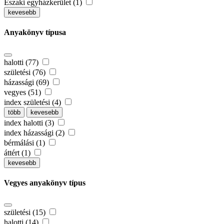
Északi egyházkerület (1)
kevesebb
Anyakönyv típusa
halotti (77)
születési (76)
házassági (69)
vegyes (51)
index születési (4)
több
kevesebb
index halotti (3)
index házassági (2)
bérmálási (1)
áttért (1)
kevesebb
Vegyes anyakönyv típus
születési (15)
halotti (14)