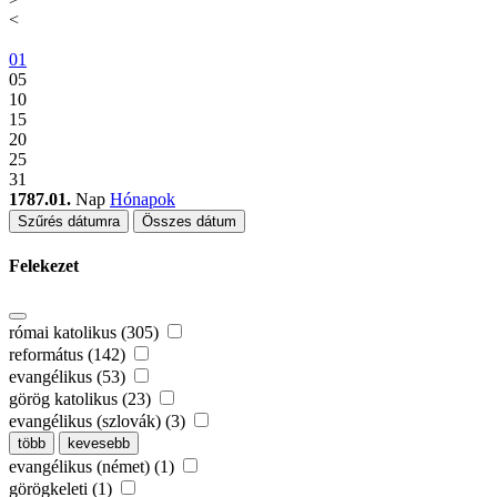
<
01
05
10
15
20
25
31
1787.01.
Nap
Hónapok
Szűrés dátumra
Összes dátum
Felekezet
római katolikus (305)
református (142)
evangélikus (53)
görög katolikus (23)
evangélikus (szlovák) (3)
több
kevesebb
evangélikus (német) (1)
görögkeleti (1)