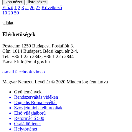
ikon nézet
lista nézet
Előző
1
2
3
...
26
27
Következő
10
20
50
találat
Elérhetőségek
Postacím: 1250 Budapest, Postafiók 3.
Cím: 1014 Budapest, Bécsi kapu tér 2-4.
Tel.: +36 1 225 2843, +36 1 225 2844
E-mail: info@mnl.gov.hu
e-mail
facebook
vimeo
Magyar Nemzeti Levéltár © 2020 Minden jog fenntartva
Gyűjtemények
Rendszerváltás vidéken
Digitális Roma levéltár
Szovjetunióba elhurcoltak
Első világháború
Reformáció 500
Családtörténet
Helytörténet