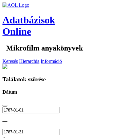
Adatbázisok
Online
Mikrofilm anyakönyvek
Keresés
Hierarchia
Információ
Találatok szűrése
Dátum
—
>