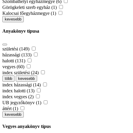
Szombathelyi egyházmegye (6)
Görögkeleti szerb egyház (1)
Kalocsai főegyházmegye (1)
kevesebb
Anyakönyv típusa
születési (149)
házassági (133)
halotti (131)
vegyes (60)
index születési (24)
több
kevesebb
index házassági (14)
index halotti (13)
index vegyes (2)
UB jegyzőkönyv (1)
áttért (1)
kevesebb
Vegyes anyakönyv típus