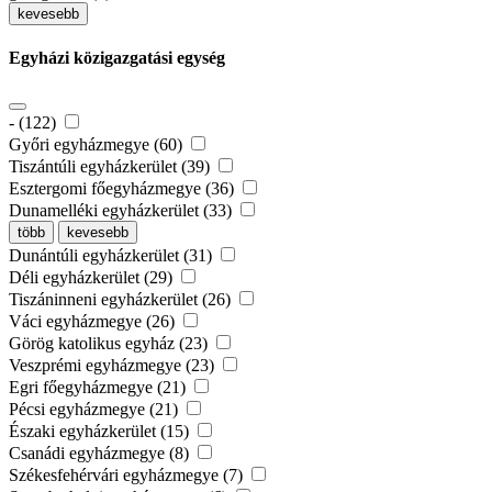
kevesebb
Egyházi közigazgatási egység
- (122)
Győri egyházmegye (60)
Tiszántúli egyházkerület (39)
Esztergomi főegyházmegye (36)
Dunamelléki egyházkerület (33)
több
kevesebb
Dunántúli egyházkerület (31)
Déli egyházkerület (29)
Tiszáninneni egyházkerület (26)
Váci egyházmegye (26)
Görög katolikus egyház (23)
Veszprémi egyházmegye (23)
Egri főegyházmegye (21)
Pécsi egyházmegye (21)
Északi egyházkerület (15)
Csanádi egyházmegye (8)
Székesfehérvári egyházmegye (7)