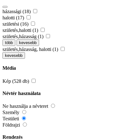
házassági (18)
halotti (17)
születési (16)
születés,halotti (1)
születés,házasság (1)
több
kevesebb
születés,házasság, halotti (1)
kevesebb
Média
Kép (528 db)
Névtér használata
Ne használja a névteret
Személy
Testületi
Földrajzi
Rendezés