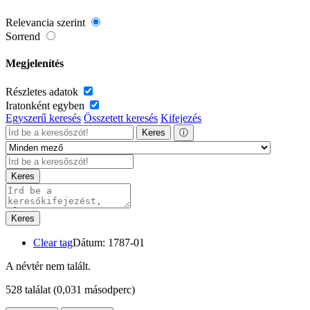
Relevancia szerint
Sorrend
Megjelenítés
Részletes adatok
Iratonként egyben
Egyszerű keresés
Összetett keresés
Kifejezés
Keres
ⓘ
Keres
Keres
Clear tag
Dátum: 1787-01
A névtér nem talált.
528 találat
(0,031 másodperc)