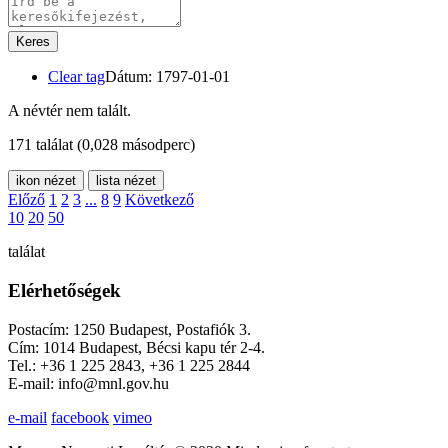
Keres
Clear tag
Dátum: 1797-01-01
A névtér nem talált.
171 találat
(0,028 másodperc)
ikon nézet
lista nézet
Előző
1
2
3
...
8
9
Következő
10
20
50
találat
Elérhetőségek
Postacím: 1250 Budapest, Postafiók 3.
Cím: 1014 Budapest, Bécsi kapu tér 2-4.
Tel.: +36 1 225 2843, +36 1 225 2844
E-mail: info@mnl.gov.hu
e-mail
facebook
vimeo