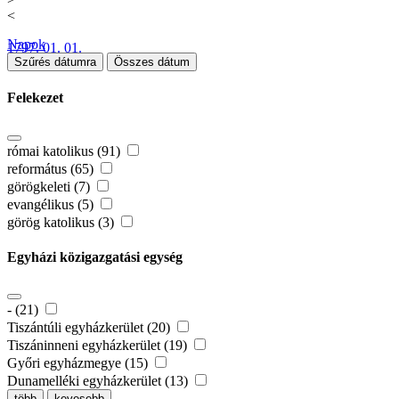
<
Napok
1797. 01. 01.
Szűrés dátumra
Összes dátum
Felekezet
római katolikus (91)
református (65)
görögkeleti (7)
evangélikus (5)
görög katolikus (3)
Egyházi közigazgatási egység
- (21)
Tiszántúli egyházkerület (20)
Tiszáninneni egyházkerület (19)
Győri egyházmegye (15)
Dunamelléki egyházkerület (13)
több
kevesebb