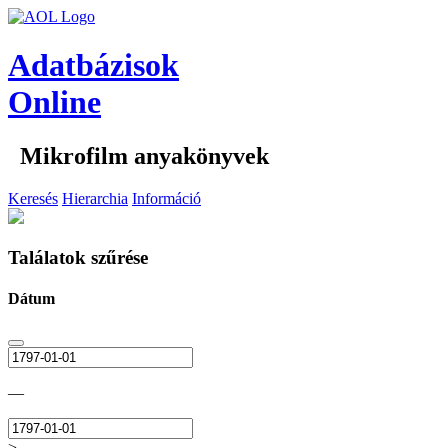
Adatbázisok
Online
Mikrofilm anyakönyvek
Keresés
Hierarchia
Információ
Találatok szűrése
Dátum
—
>