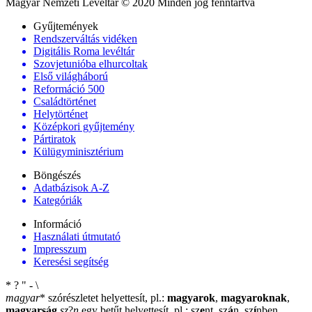
Magyar Nemzeti Levéltár © 2020 Minden jog fenntartva
Gyűjtemények
Rendszerváltás vidéken
Digitális Roma levéltár
Szovjetunióba elhurcoltak
Első világháború
Reformáció 500
Családtörténet
Helytörténet
Középkori gyűjtemény
Pártiratok
Külügyminisztérium
Böngészés
Adatbázisok A-Z
Kategóriák
Információ
Használati útmutató
Impresszum
Keresési segítség
*
?
"
-
\
magyar
*
szórészletet helyettesít, pl.:
magyarok
,
magyaroknak
,
magyarság
sz
?
n
egy betűt helyettesít, pl.: sz
e
nt, sz
á
n, sz
í
nben