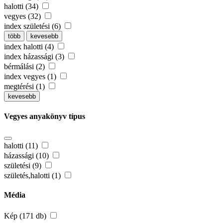
halotti (34)
vegyes (32)
index születési (6)
több
kevesebb
index halotti (4)
index házassági (3)
bérmálási (2)
index vegyes (1)
megtérési (1)
kevesebb
Vegyes anyakönyv típus
halotti (11)
házassági (10)
születési (9)
születés,halotti (1)
Média
Kép (171 db)