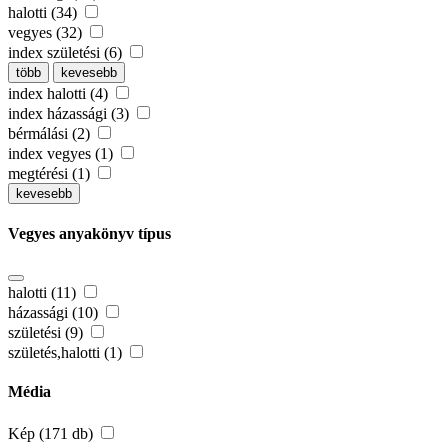
halotti (34)
vegyes (32)
index születési (6)
több
kevesebb
index halotti (4)
index házassági (3)
bérmálási (2)
index vegyes (1)
megtérési (1)
kevesebb
Vegyes anyakönyv típus
halotti (11)
házassági (10)
születési (9)
születés,halotti (1)
Média
Kép (171 db)