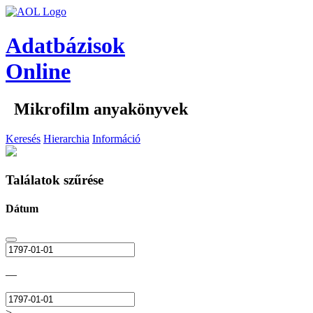
Adatbázisok
Online
Mikrofilm anyakönyvek
Keresés
Hierarchia
Információ
Találatok szűrése
Dátum
—
>