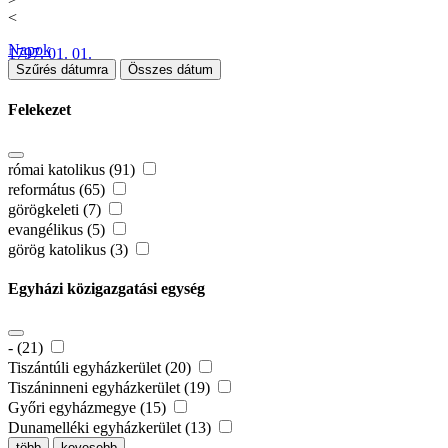
<
Napok
1797. 01. 01.
Szűrés dátumra
Összes dátum
Felekezet
római katolikus (91)
református (65)
görögkeleti (7)
evangélikus (5)
görög katolikus (3)
Egyházi közigazgatási egység
- (21)
Tiszántúli egyházkerület (20)
Tiszáninneni egyházkerület (19)
Győri egyházmegye (15)
Dunamelléki egyházkerület (13)
több
kevesebb