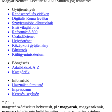
Magyar Nemzeti Levéltár © 2020 Minden jog fenntartva
Gyűjtemények
Rendszerváltás vidéken
Digitális Roma levéltár
Szovjetunióba elhurcoltak
Első világháború
Reformáció 500
Családtörténet
Helytörténet
Középkori gyűjtemény
Pártiratok
Külügyminisztérium
Böngészés
Adatbázisok A-Z
Kategóriák
Információ
Használati útmutató
Impresszum
Keresési segítség
*
?
"
-
\
magyar
*
szórészletet helyettesít, pl.:
magyarok
,
magyaroknak
,
magyarság
sz
?
n
egy betűt helyettesít, pl.: sz
e
nt, sz
á
n, sz
í
nben