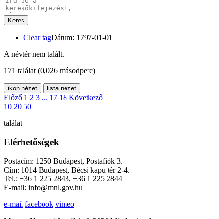
Keres
Clear tag
Dátum: 1797-01-01
A névtér nem talált.
171 találat
(0,026 másodperc)
ikon nézet
lista nézet
Előző
1
2
3
...
17
18
Következő
10
20
50
találat
Elérhetőségek
Postacím: 1250 Budapest, Postafiók 3.
Cím: 1014 Budapest, Bécsi kapu tér 2-4.
Tel.: +36 1 225 2843, +36 1 225 2844
E-mail: info@mnl.gov.hu
e-mail
facebook
vimeo