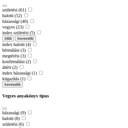
születési (61)
halotti (52)
házassági (40)
vegyes (23)
index születési (5)
több
kevesebb
index halotti (4)
bérmálási (3)
megtérési (3)
konfirmálási (2)
áttért (2)
index házassági (1)
kiigazítás (1)
kevesebb
Vegyes anyakönyv típus
házassági (9)
halotti (8)
születési (6)