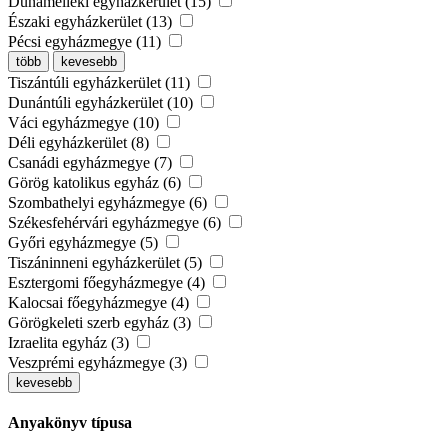
Dunamelléki egyházkerület (15)
Északi egyházkerület (13)
Pécsi egyházmegye (11)
több
kevesebb
Tiszántúli egyházkerület (11)
Dunántúli egyházkerület (10)
Váci egyházmegye (10)
Déli egyházkerület (8)
Csanádi egyházmegye (7)
Görög katolikus egyház (6)
Szombathelyi egyházmegye (6)
Székesfehérvári egyházmegye (6)
Győri egyházmegye (5)
Tiszáninneni egyházkerület (5)
Esztergomi főegyházmegye (4)
Kalocsai főegyházmegye (4)
Görögkeleti szerb egyház (3)
Izraelita egyház (3)
Veszprémi egyházmegye (3)
kevesebb
Anyakönyv típusa