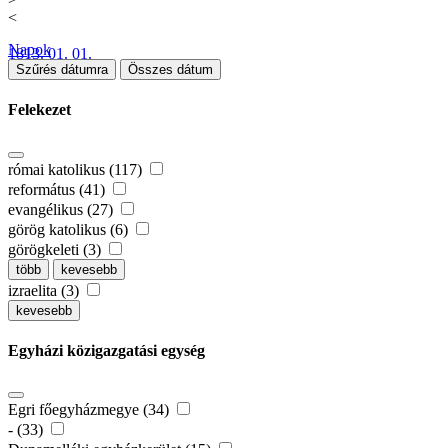
<
Napok
1813. 01. 01.
Szűrés dátumra
Összes dátum
Felekezet
római katolikus (117)
református (41)
evangélikus (27)
görög katolikus (6)
görögkeleti (3)
több
kevesebb
izraelita (3)
kevesebb
Egyházi közigazgatási egység
Egri főegyházmegye (34)
- (33)