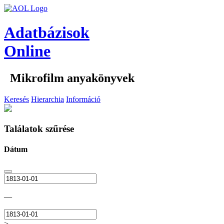
Adatbázisok
Online
Mikrofilm anyakönyvek
Keresés
Hierarchia
Információ
Találatok szűrése
Dátum
—
>