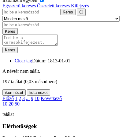
Iratonként egyben
Egyszerű keresés
Összetett keresés
Kifejezés
Keres
ⓘ
Keres
Keres
Clear tag
Dátum: 1813-01-01
A névtér nem talált.
197 találat
(0,03 másodperc)
ikon nézet
lista nézet
Előző
1
2
3
...
9
10
Következő
10
20
50
találat
Elérhetőségek