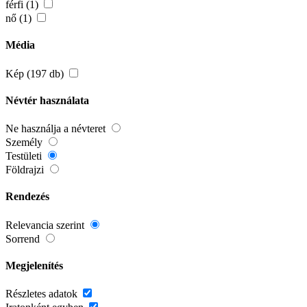
férfi (1)
nő (1)
Média
Kép (197 db)
Névtér használata
Ne használja a névteret
Személy
Testületi
Földrajzi
Rendezés
Relevancia szerint
Sorrend
Megjelenítés
Részletes adatok