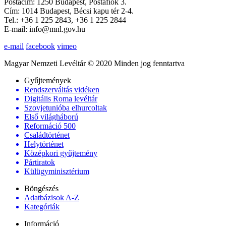
Postacím: 1250 Budapest, Postafiók 3.
Cím: 1014 Budapest, Bécsi kapu tér 2-4.
Tel.: +36 1 225 2843, +36 1 225 2844
E-mail: info@mnl.gov.hu
e-mail
facebook
vimeo
Magyar Nemzeti Levéltár © 2020 Minden jog fenntartva
Gyűjtemények
Rendszerváltás vidéken
Digitális Roma levéltár
Szovjetunióba elhurcoltak
Első világháború
Reformáció 500
Családtörténet
Helytörténet
Középkori gyűjtemény
Pártiratok
Külügyminisztérium
Böngészés
Adatbázisok A-Z
Kategóriák
Információ