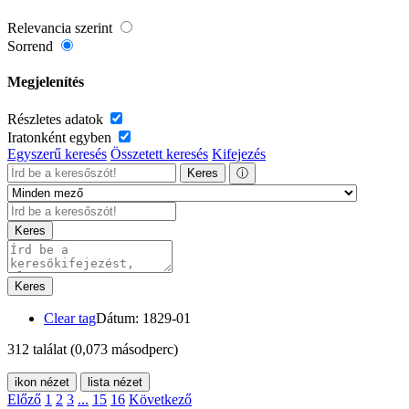
Relevancia szerint
Sorrend
Megjelenítés
Részletes adatok
Iratonként egyben
Egyszerű keresés
Összetett keresés
Kifejezés
Keres
ⓘ
Keres
Keres
Clear tag
Dátum: 1829-01
312 találat
(0,073 másodperc)
ikon nézet
lista nézet
Előző
1
2
3
...
15
16
Következő