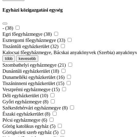
Egyházi közigazgatási egység
- (38)
Egri főegyházmegye (38)
Esztergomi főegyházmegye (33)
Tiszántúli egyházkerület (32)
Kalocsai főegyházmegye, Bácskai anyakönyvek (Szerbia) anyaköny
több
kevesebb
Szombathelyi egyházmegye (21)
Dunántúli egyházkerület (18)
Dunamelléki egyházkerület (16)
Tiszáninneni egyházkerület (15)
Veszprémi egyházmegye (15)
Déli egyházkerület (10)
Győri egyházmegye (8)
Székesfehérvári egyházmegye (8)
Északi egyházkerület (8)
Pécsi egyházmegye (6)
Görög katolikus egyház (5)
Görögkeleti szerb egyház (5)