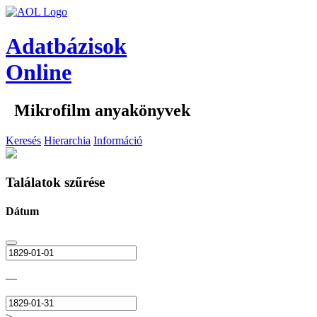
Adatbázisok
Online
Mikrofilm anyakönyvek
Keresés
Hierarchia
Információ
Találatok szűrése
Dátum
—
>