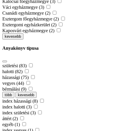
Kalocsai főegyházmegye (3)
Váci egyházmegye (3)
Csanádi egyházmegye (2)
Esztergom főegyházmegye (2)
Esztergomi egyházkerület (2)
Kaposvári egyházmegye (2)
kevesebb
Anyakönyv típusa
születési (83)
halotti (82)
házassági (75)
vegyes (44)
bérmálási (9)
több
kevesebb
index házassági (8)
index halotti (3)
index születési (3)
áttért (2)
egyéb (1)
index vegyes (1)