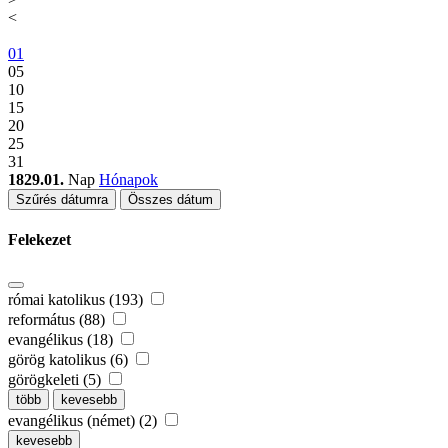
<
01
05
10
15
20
25
31
1829.01.
Nap
Hónapok
Szűrés dátumra
Összes dátum
Felekezet
római katolikus (193)
református (88)
evangélikus (18)
görög katolikus (6)
görögkeleti (5)
több
kevesebb
evangélikus (német) (2)
kevesebb