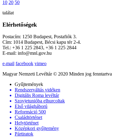
10
20
50
találat
Elérhetőségek
Postacím: 1250 Budapest, Postafiók 3.
Cím: 1014 Budapest, Bécsi kapu tér 2-4.
Tel.: +36 1 225 2843, +36 1 225 2844
E-mail: info@mnl.gov.hu
e-mail
facebook
vimeo
Magyar Nemzeti Levéltár © 2020 Minden jog fenntartva
Gyűjtemények
Rendszerváltás vidéken
Digitális Roma levéltár
Szovjetunióba elhurcoltak
Első világháború
Reformáció 500
Családtörténet
Helytörténet
Középkori gyűjtemény
Pártiratok