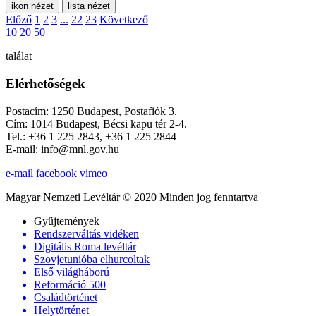
ikon nézet
lista nézet
Előző
1
2
3
...
22
23
Következő
10
20
50
találat
Elérhetőségek
Postacím: 1250 Budapest, Postafiók 3.
Cím: 1014 Budapest, Bécsi kapu tér 2-4.
Tel.: +36 1 225 2843, +36 1 225 2844
E-mail: info@mnl.gov.hu
e-mail
facebook
vimeo
Magyar Nemzeti Levéltár © 2020 Minden jog fenntartva
Gyűjtemények
Rendszerváltás vidéken
Digitális Roma levéltár
Szovjetunióba elhurcoltak
Első világháború
Reformáció 500
Családtörténet
Helytörténet