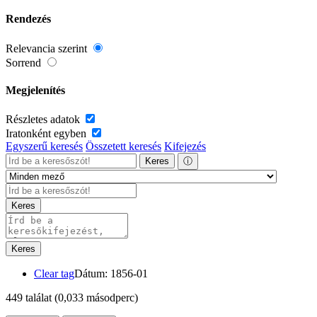
Rendezés
Relevancia szerint
Sorrend
Megjelenítés
Részletes adatok
Iratonként egyben
Egyszerű keresés
Összetett keresés
Kifejezés
Keres
ⓘ
Keres
Keres
Clear tag
Dátum: 1856-01
449 találat
(0,033 másodperc)