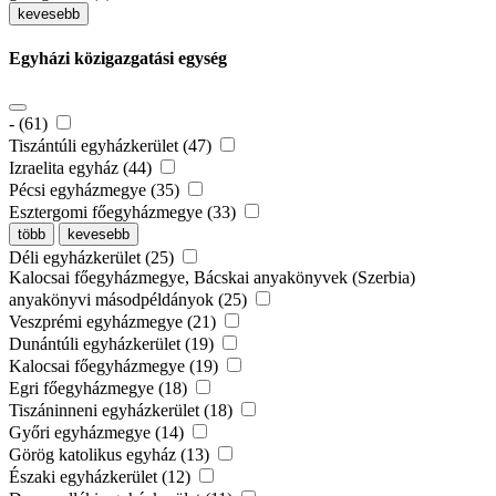
kevesebb
Egyházi közigazgatási egység
- (61)
Tiszántúli egyházkerület (47)
Izraelita egyház (44)
Pécsi egyházmegye (35)
Esztergomi főegyházmegye (33)
több
kevesebb
Déli egyházkerület (25)
Kalocsai főegyházmegye, Bácskai anyakönyvek (Szerbia)
anyakönyvi másodpéldányok (25)
Veszprémi egyházmegye (21)
Dunántúli egyházkerület (19)
Kalocsai főegyházmegye (19)
Egri főegyházmegye (18)
Tiszáninneni egyházkerület (18)
Győri egyházmegye (14)
Görög katolikus egyház (13)
Északi egyházkerület (12)