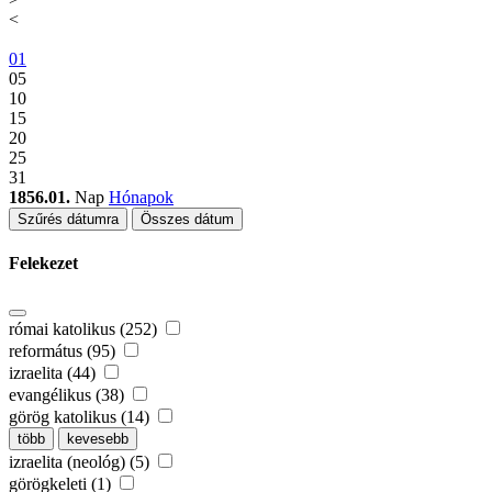
<
01
05
10
15
20
25
31
1856.01.
Nap
Hónapok
Szűrés dátumra
Összes dátum
Felekezet
római katolikus (252)
református (95)
izraelita (44)
evangélikus (38)
görög katolikus (14)
több
kevesebb
izraelita (neológ) (5)
görögkeleti (1)