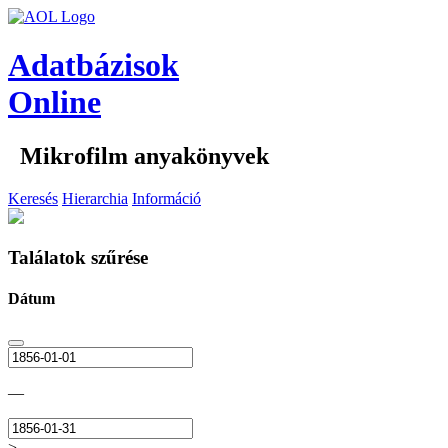
Adatbázisok
Online
Mikrofilm anyakönyvek
Keresés
Hierarchia
Információ
Találatok szűrése
Dátum
—
>