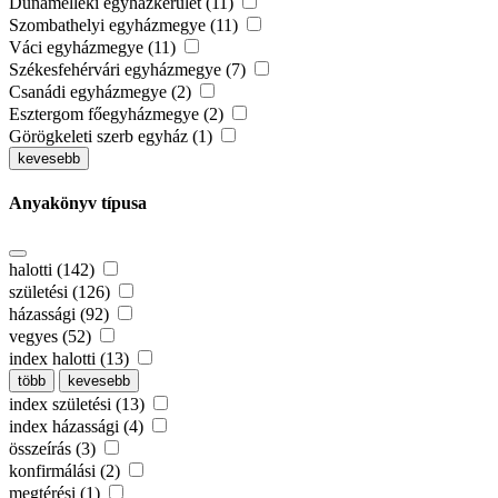
Dunamelléki egyházkerület (11)
Szombathelyi egyházmegye (11)
Váci egyházmegye (11)
Székesfehérvári egyházmegye (7)
Csanádi egyházmegye (2)
Esztergom főegyházmegye (2)
Görögkeleti szerb egyház (1)
kevesebb
Anyakönyv típusa
halotti (142)
születési (126)
házassági (92)
vegyes (52)
index halotti (13)
több
kevesebb
index születési (13)
index házassági (4)
összeírás (3)
konfirmálási (2)
megtérési (1)