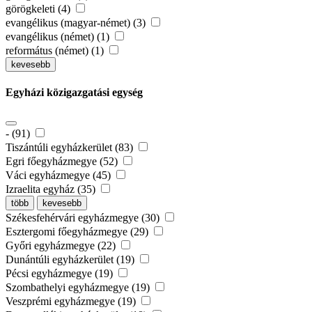
görögkeleti (4)
evangélikus (magyar-német) (3)
evangélikus (német) (1)
református (német) (1)
kevesebb
Egyházi közigazgatási egység
- (91)
Tiszántúli egyházkerület (83)
Egri főegyházmegye (52)
Váci egyházmegye (45)
Izraelita egyház (35)
több
kevesebb
Székesfehérvári egyházmegye (30)
Esztergomi főegyházmegye (29)
Győri egyházmegye (22)
Dunántúli egyházkerület (19)
Pécsi egyházmegye (19)
Szombathelyi egyházmegye (19)
Veszprémi egyházmegye (19)