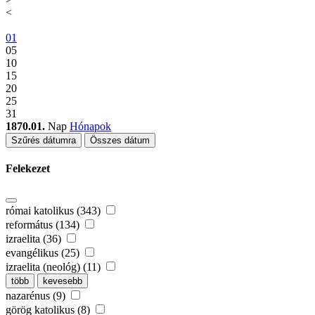
<
01
05
10
15
20
25
31
1870.01.
Nap
Hónapok
Szűrés dátumra
Összes dátum
Felekezet
római katolikus (343)
református (134)
izraelita (36)
evangélikus (25)
izraelita (neológ) (11)
több
kevesebb
nazarénus (9)
görög katolikus (8)