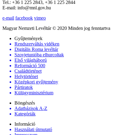
Tel.: +36 1 225 2843, +36 1 225 2844
E-mail: info@mnl.gov.hu
e-mail
facebook
vimeo
Magyar Nemzeti Levéltár © 2020 Minden jog fenntartva
Gyűjtemények
Rendszerváltás vidéken
Digitális Roma levéltár
Szovjetunióba elhurcoltak
Első világháború
Reformáció 500
Családtörténet
Helytörténet
Középkori gyűjtemény
Pártiratok
Külügyminisztérium
Böngészés
Adatbázisok A-Z
Kategóriák
Információ
Használati útmutató
Impresszum