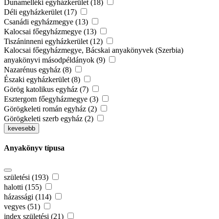
Dunamelléki egyházkerület (18)
Déli egyházkerület (17)
Csanádi egyházmegye (13)
Kalocsai főegyházmegye (13)
Tiszáninneni egyházkerület (12)
Kalocsai főegyházmegye, Bácskai anyakönyvek (Szerbia)
anyakönyvi másodpéldányok (9)
Nazarénus egyház (8)
Északi egyházkerület (8)
Görög katolikus egyház (7)
Esztergom főegyházmegye (3)
Görögkeleti román egyház (2)
Görögkeleti szerb egyház (2)
kevesebb
Anyakönyv típusa
születési (193)
halotti (155)
házassági (114)
vegyes (51)
index születési (21)