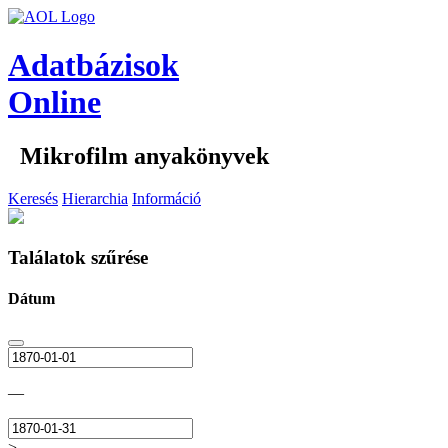
Adatbázisok
Online
Mikrofilm anyakönyvek
Keresés
Hierarchia
Információ
Találatok szűrése
Dátum
—
>