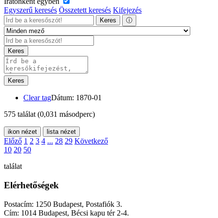
Iratonként egyben
Egyszerű keresés
Összetett keresés
Kifejezés
Keres
ⓘ
Keres
Keres
Clear tag
Dátum: 1870-01
575 találat
(0,031 másodperc)
ikon nézet
lista nézet
Előző
1
2
3
4
...
28
29
Következő
10
20
50
találat
Elérhetőségek
Postacím: 1250 Budapest, Postafiók 3.
Cím: 1014 Budapest, Bécsi kapu tér 2-4.