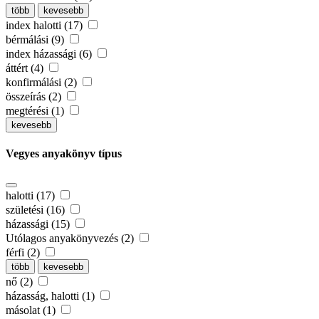
több
kevesebb
index halotti (17)
bérmálási (9)
index házassági (6)
áttért (4)
konfirmálási (2)
összeírás (2)
megtérési (1)
kevesebb
Vegyes anyakönyv típus
halotti (17)
születési (16)
házassági (15)
Utólagos anyakönyvezés (2)
férfi (2)
több
kevesebb
nő (2)
házasság, halotti (1)
másolat (1)