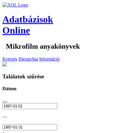
Adatbázisok
Online
Mikrofilm anyakönyvek
Keresés
Hierarchia
Információ
Találatok szűrése
Dátum
—
>