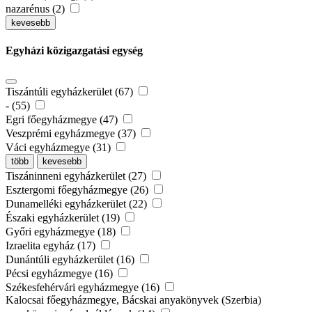
nazarénus (2)
kevesebb
Egyházi közigazgatási egység
Tiszántúli egyházkerület (67)
- (55)
Egri főegyházmegye (47)
Veszprémi egyházmegye (37)
Váci egyházmegye (31)
több
kevesebb
Tiszáninneni egyházkerület (27)
Esztergomi főegyházmegye (26)
Dunamelléki egyházkerület (22)
Északi egyházkerület (19)
Győri egyházmegye (18)
Izraelita egyház (17)
Dunántúli egyházkerület (16)
Pécsi egyházmegye (16)
Székesfehérvári egyházmegye (16)
Kalocsai főegyházmegye, Bácskai anyakönyvek (Szerbia)