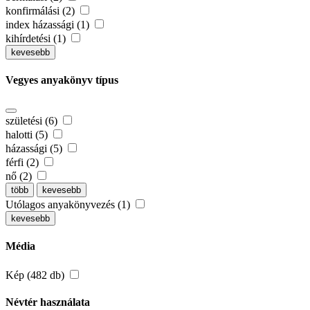
konfirmálási (2)
index házassági (1)
kihírdetési (1)
kevesebb
Vegyes anyakönyv típus
születési (6)
halotti (5)
házassági (5)
férfi (2)
nő (2)
több
kevesebb
Utólagos anyakönyvezés (1)
kevesebb
Média
Kép (482 db)
Névtér használata