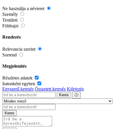
Ne használja a névteret
Személy
Testületi
Földrajzi
Rendezés
Relevancia szerint
Sorrend
Megjelenítés
Részletes adatok
Iratonként egyben
Egyszerű keresés
Összetett keresés
Kifejezés
Keres
ⓘ
Keres