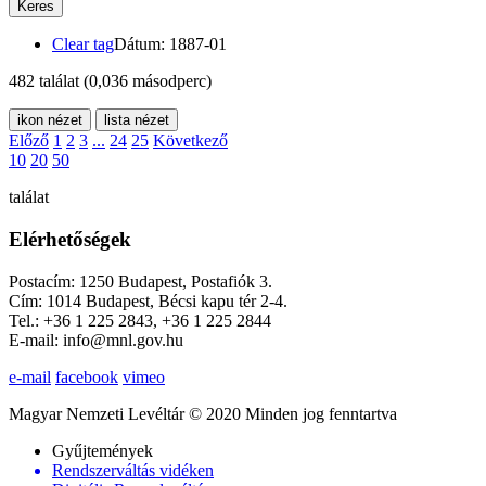
Keres
Clear tag
Dátum: 1887-01
482 találat
(0,036 másodperc)
ikon nézet
lista nézet
Előző
1
2
3
...
24
25
Következő
10
20
50
találat
Elérhetőségek
Postacím: 1250 Budapest, Postafiók 3.
Cím: 1014 Budapest, Bécsi kapu tér 2-4.
Tel.: +36 1 225 2843, +36 1 225 2844
E-mail: info@mnl.gov.hu
e-mail
facebook
vimeo
Magyar Nemzeti Levéltár © 2020 Minden jog fenntartva
Gyűjtemények
Rendszerváltás vidéken