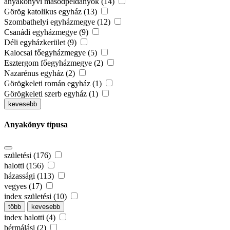
anyakönyvi másodpéldányok (14)
Görög katolikus egyház (13)
Szombathelyi egyházmegye (12)
Csanádi egyházmegye (9)
Déli egyházkerület (9)
Kalocsai főegyházmegye (5)
Esztergom főegyházmegye (2)
Nazarénus egyház (2)
Görögkeleti román egyház (1)
Görögkeleti szerb egyház (1)
kevesebb
Anyakönyv típusa
születési (176)
halotti (156)
házassági (113)
vegyes (17)
index születési (10)
több
kevesebb
index halotti (4)
bérmálási (2)