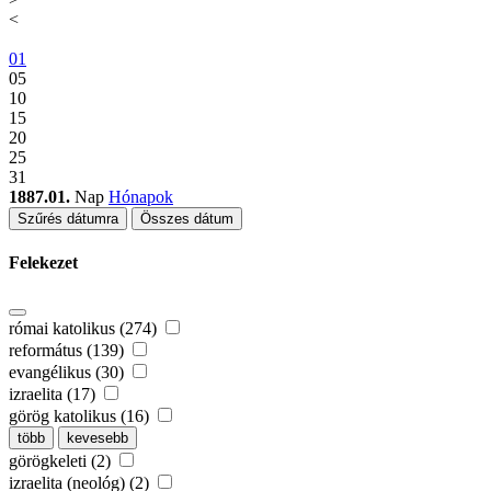
<
01
05
10
15
20
25
31
1887.01.
Nap
Hónapok
Szűrés dátumra
Összes dátum
Felekezet
római katolikus (274)
református (139)
evangélikus (30)
izraelita (17)
görög katolikus (16)
több
kevesebb
görögkeleti (2)
izraelita (neológ) (2)