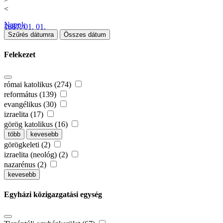
<
Napok
1887. 01. 01.
Szűrés dátumra
Összes dátum
Felekezet
római katolikus (274)
református (139)
evangélikus (30)
izraelita (17)
görög katolikus (16)
több
kevesebb
görögkeleti (2)
izraelita (neológ) (2)
nazarénus (2)
kevesebb
Egyházi közigazgatási egység