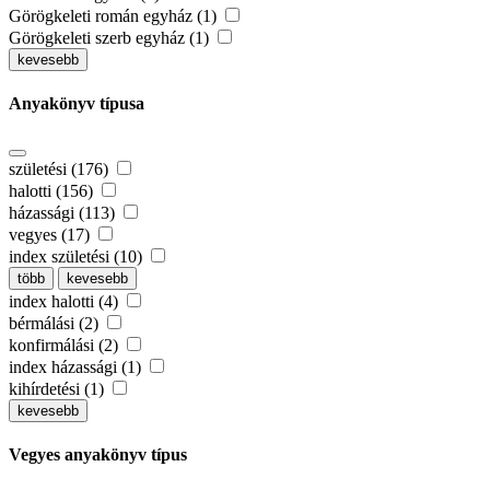
Görögkeleti román egyház (1)
Görögkeleti szerb egyház (1)
kevesebb
Anyakönyv típusa
születési (176)
halotti (156)
házassági (113)
vegyes (17)
index születési (10)
több
kevesebb
index halotti (4)
bérmálási (2)
konfirmálási (2)
index házassági (1)
kihírdetési (1)
kevesebb
Vegyes anyakönyv típus