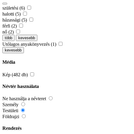
születési (6)
halotti (5)
házassági (5)
férfi (2)
nő (2)
több
kevesebb
Utólagos anyakönyvezés (1)
kevesebb
Média
Kép (482 db)
Névtér használata
Ne használja a névteret
Személy
Testületi
Földrajzi
Rendezés