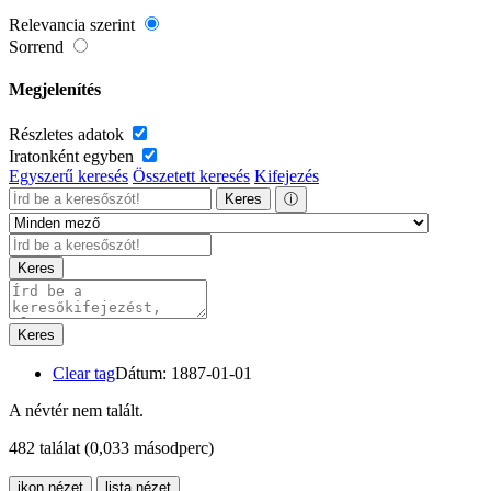
Relevancia szerint
Sorrend
Megjelenítés
Részletes adatok
Iratonként egyben
Egyszerű keresés
Összetett keresés
Kifejezés
Keres
ⓘ
Keres
Keres
Clear tag
Dátum: 1887-01-01
A névtér nem talált.
482 találat
(0,033 másodperc)
ikon nézet
lista nézet