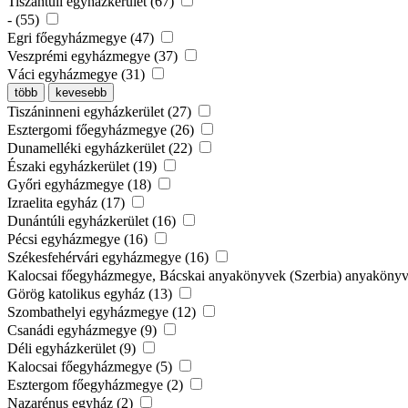
Tiszántúli egyházkerület (67)
- (55)
Egri főegyházmegye (47)
Veszprémi egyházmegye (37)
Váci egyházmegye (31)
több
kevesebb
Tiszáninneni egyházkerület (27)
Esztergomi főegyházmegye (26)
Dunamelléki egyházkerület (22)
Északi egyházkerület (19)
Győri egyházmegye (18)
Izraelita egyház (17)
Dunántúli egyházkerület (16)
Pécsi egyházmegye (16)
Székesfehérvári egyházmegye (16)
Kalocsai főegyházmegye, Bácskai anyakönyvek (Szerbia) anyaköny
Görög katolikus egyház (13)
Szombathelyi egyházmegye (12)
Csanádi egyházmegye (9)
Déli egyházkerület (9)
Kalocsai főegyházmegye (5)
Esztergom főegyházmegye (2)
Nazarénus egyház (2)