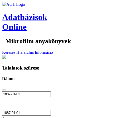
Adatbázisok
Online
Mikrofilm anyakönyvek
Keresés
Hierarchia
Információ
Találatok szűrése
Dátum
—
>