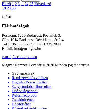
Előző
1
2
3
...
24
25
Következő
10
20
50
találat
Elérhetőségek
Postacím: 1250 Budapest, Postafiók 3.
Cím: 1014 Budapest, Bécsi kapu tér 2-4.
Tel.: +36 1 225 2843, +36 1 225 2844
E-mail: info@mnl.gov.hu
e-mail
facebook
vimeo
Magyar Nemzeti Levéltár © 2020 Minden jog fenntartva
Gyűjtemények
Rendszerváltás vidéken
Digitális Roma levéltár
Szovjetunióba elhurcoltak
Első világháború
Reformáció 500
Családtörténet
Helytörténet
Középkori gyűjtemény