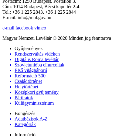
Postacím: 1250 Budapest, Postafiók 3.
Cím: 1014 Budapest, Bécsi kapu tér 2-4.
Tel.: +36 1 225 2843, +36 1 225 2844
E-mail: info@mnl.gov.hu
e-mail
facebook
vimeo
Magyar Nemzeti Levéltár © 2020 Minden jog fenntartva
Gyűjtemények
Rendszerváltás vidéken
Digitális Roma levéltár
Szovjetunióba elhurcoltak
Első világháború
Reformáció 500
Családtörténet
Helytörténet
Középkori gyűjtemény
Pártiratok
Külügyminisztérium
Böngészés
Adatbázisok A-Z
Kategóriák
Információ