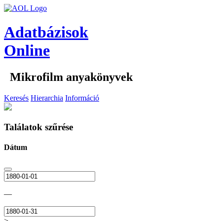
Adatbázisok
Online
Mikrofilm anyakönyvek
Keresés
Hierarchia
Információ
Találatok szűrése
Dátum
—
>