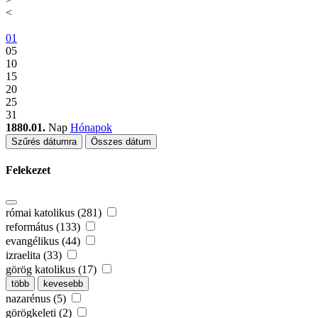
<
01
05
10
15
20
25
31
1880.01.
Nap
Hónapok
Szűrés dátumra
Összes dátum
Felekezet
római katolikus (281)
református (133)
evangélikus (44)
izraelita (33)
görög katolikus (17)
több
kevesebb
nazarénus (5)
görögkeleti (2)