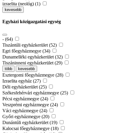
izraelita (neológ) (1)
kevesebb
Egyházi közigazgatási egység
- (64)
Tiszántúli egyházkerület (52)
Egri főegyházmegye (34)
Dunamelléki egyházkerület (32)
Tiszáninneni egyházkerület (29)
több
kevesebb
Esztergomi főegyházmegye (28)
Izraelita egyház (27)
Déli egyházkerület (25)
Székesfehérvári egyházmegye (25)
Pécsi egyházmegye (24)
Veszprémi egyházmegye (24)
Váci egyházmegye (24)
Győri egyházmegye (20)
Dunántúli egyházkerület (19)
Kalocsai főegyházmegye (18)