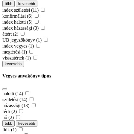
több
kevesebb
index születési (11)
konfirmálási (6)
index halotti (5)
index házassági (3)
áttért (2)
UB jegyzőkönyv (1)
index vegyes (1)
megtérési (1)
visszatértek (1)
kevesebb
Vegyes anyakönyv típus
halotti (14)
születési (14)
házassági (13)
férfi (2)
nő (2)
több
kevesebb
fiúk (1)