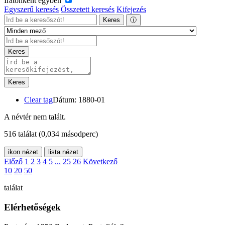
Iratonként egyben
Egyszerű keresés
Összetett keresés
Kifejezés
Keres
ⓘ
Keres
Keres
Clear tag
Dátum: 1880-01
A névtér nem talált.
516 találat
(0,034 másodperc)
ikon nézet
lista nézet
Előző
1
2
3
4
5
...
25
26
Következő
10
20
50
találat
Elérhetőségek