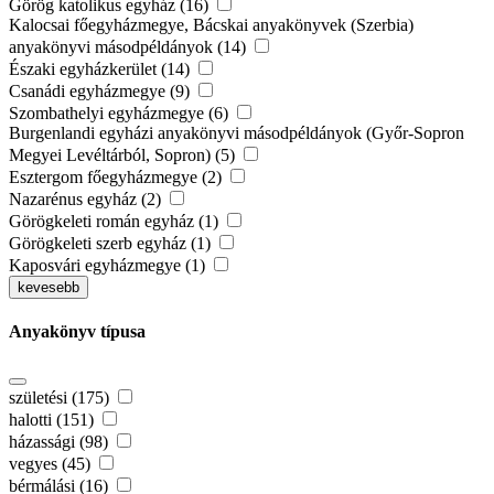
Görög katolikus egyház (16)
Kalocsai főegyházmegye, Bácskai anyakönyvek (Szerbia)
anyakönyvi másodpéldányok (14)
Északi egyházkerület (14)
Csanádi egyházmegye (9)
Szombathelyi egyházmegye (6)
Burgenlandi egyházi anyakönyvi másodpéldányok (Győr-Sopron
Megyei Levéltárból, Sopron) (5)
Esztergom főegyházmegye (2)
Nazarénus egyház (2)
Görögkeleti román egyház (1)
Görögkeleti szerb egyház (1)
Kaposvári egyházmegye (1)
kevesebb
Anyakönyv típusa
születési (175)
halotti (151)
házassági (98)
vegyes (45)
bérmálási (16)