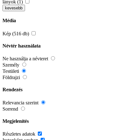
lányok (1)
kevesebb
Média
Kép (516 db)
Névtér használata
Ne használja a névteret
Személy
Testületi
Földrajzi
Rendezés
Relevancia szerint
Sorrend
Megjelenítés
Részletes adatok