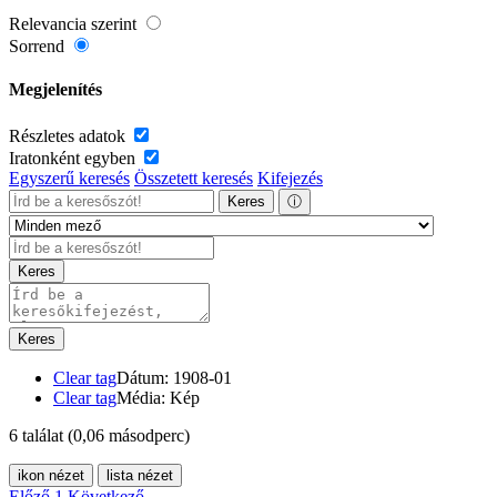
Relevancia szerint
Sorrend
Megjelenítés
Részletes adatok
Iratonként egyben
Egyszerű keresés
Összetett keresés
Kifejezés
Keres
ⓘ
Keres
Keres
Clear tag
Dátum: 1908-01
Clear tag
Média: Kép
6 találat
(0,06 másodperc)
ikon nézet
lista nézet
Előző
1
Következő