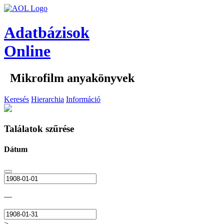
Adatbázisok
Online
Mikrofilm anyakönyvek
Keresés
Hierarchia
Információ
Találatok szűrése
Dátum
—
>