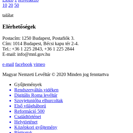
10
20
50
találat
Elérhetőségek
Postacím: 1250 Budapest, Postafiók 3.
Cím: 1014 Budapest, Bécsi kapu tér 2-4.
Tel.: +36 1 225 2843, +36 1 225 2844
E-mail: info@mnl.gov.hu
e-mail
facebook
vimeo
Magyar Nemzeti Levéltár © 2020 Minden jog fenntartva
Gyűjtemények
Rendszerváltás vidéken
Digitális Roma levéltár
Szovjetunióba elhurcoltak
Első világháború
Reformáció 500
Családtörténet
Helytörténet
Középkori gyűjtemény
Pártiratok