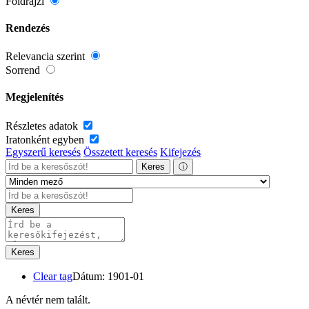
Földrajzi
Rendezés
Relevancia szerint
Sorrend
Megjelenítés
Részletes adatok
Iratonként egyben
Egyszerű keresés
Összetett keresés
Kifejezés
Keres
ⓘ
Keres
Keres
Clear tag
Dátum: 1901-01
A névtér nem talált.