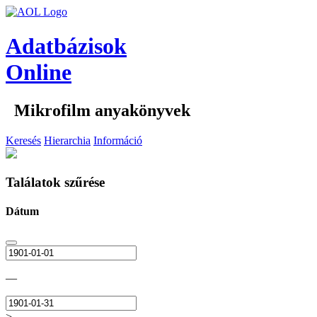
Adatbázisok
Online
Mikrofilm anyakönyvek
Keresés
Hierarchia
Információ
Találatok szűrése
Dátum
—
>