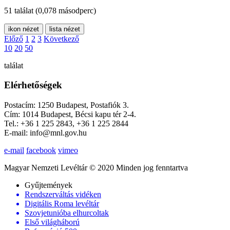
51 találat
(0,078 másodperc)
ikon nézet
lista nézet
Előző
1
2
3
Következő
10
20
50
találat
Elérhetőségek
Postacím: 1250 Budapest, Postafiók 3.
Cím: 1014 Budapest, Bécsi kapu tér 2-4.
Tel.: +36 1 225 2843, +36 1 225 2844
E-mail: info@mnl.gov.hu
e-mail
facebook
vimeo
Magyar Nemzeti Levéltár © 2020 Minden jog fenntartva
Gyűjtemények
Rendszerváltás vidéken
Digitális Roma levéltár
Szovjetunióba elhurcoltak
Első világháború