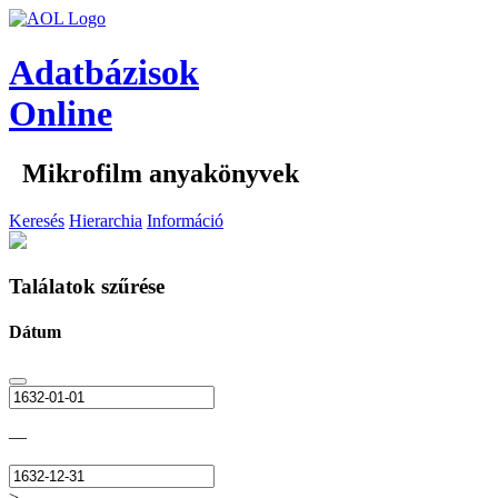
Adatbázisok
Online
Mikrofilm anyakönyvek
Keresés
Hierarchia
Információ
Találatok szűrése
Dátum
—
>