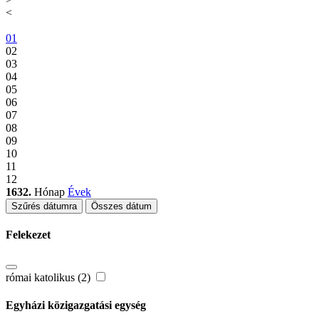
<
01
02
03
04
05
06
07
08
09
10
11
12
1632.
Hónap
Évek
Szűrés dátumra
Összes dátum
Felekezet
római katolikus (2)
Egyházi közigazgatási egység