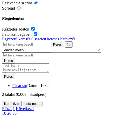
Relevancia szerint
Sorrend
Megjelenítés
Részletes adatok
Iratonként egyben
Egyszerű keresés
Összetett keresés
Kifejezés
Keres
ⓘ
Keres
Keres
Clear tag
Dátum: 1632
2 találat
(0,008 másodperc)
ikon nézet
lista nézet
Előző
1
Következő
10
20
50