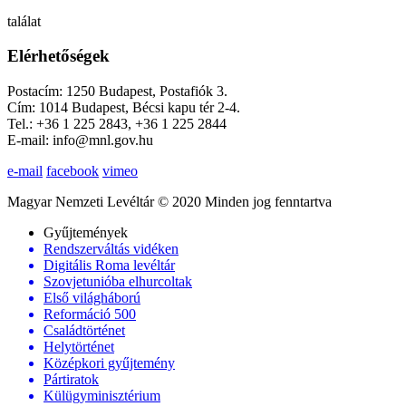
találat
Elérhetőségek
Postacím: 1250 Budapest, Postafiók 3.
Cím: 1014 Budapest, Bécsi kapu tér 2-4.
Tel.: +36 1 225 2843, +36 1 225 2844
E-mail: info@mnl.gov.hu
e-mail
facebook
vimeo
Magyar Nemzeti Levéltár © 2020 Minden jog fenntartva
Gyűjtemények
Rendszerváltás vidéken
Digitális Roma levéltár
Szovjetunióba elhurcoltak
Első világháború
Reformáció 500
Családtörténet
Helytörténet
Középkori gyűjtemény
Pártiratok
Külügyminisztérium