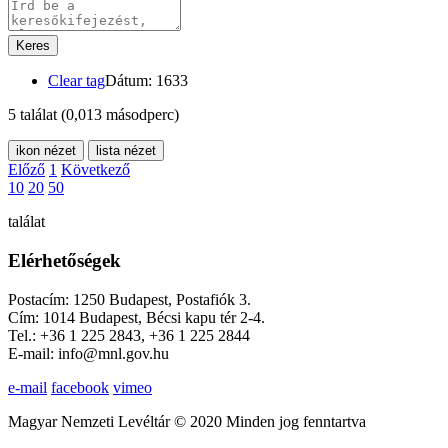
Keres
Clear tag
Dátum: 1633
5 találat
(0,013 másodperc)
ikon nézet
lista nézet
Előző
1
Következő
10
20
50
találat
Elérhetőségek
Postacím: 1250 Budapest, Postafiók 3.
Cím: 1014 Budapest, Bécsi kapu tér 2-4.
Tel.: +36 1 225 2843, +36 1 225 2844
E-mail: info@mnl.gov.hu
e-mail
facebook
vimeo
Magyar Nemzeti Levéltár © 2020 Minden jog fenntartva