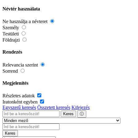
Névtér használata
Ne használja a névteret
Személy
Testületi
Földrajzi
Rendezés
Relevancia szerint
Sorrend
Megjelenítés
Részletes adatok
Iratonként egyben
Egyszerű keresés
Összetett keresés
Kifejezés
Keres
ⓘ
Keres