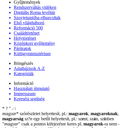
Gyűjtemények
Rendszerváltás vidéken
Digitális Roma levéltár
Szovjetunióba elhurcoltak
Első világháború
Reformáció 500
Családtörténet
Helytörténet
Középkori gyűjtemény
Pártiratok
Külügyminisztérium
Böngészés
Adatbázisok A-Z
Kategóriák
Információ
Használati útmutató
Impresszum
Keresési segítség
*
?
"
-
\
magyar
*
szórészletet helyettesít, pl.:
magyarok
,
magyaroknak
,
magyarság
sz
?
n
egy betűt helyettesít, pl.: sz
e
nt, sz
á
n, sz
í
nben
"
magyar
"
csak a pontos kifejezésre keres pl.
magyarok
-ra nem
-