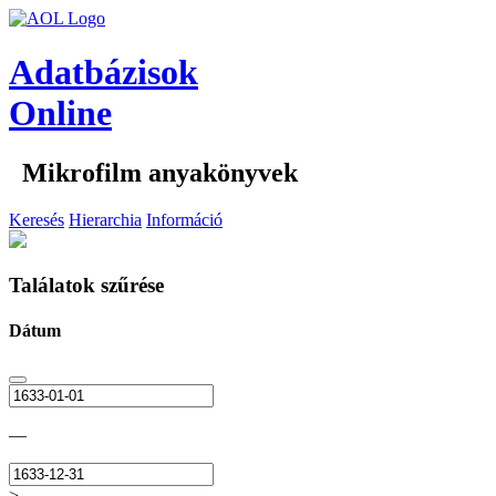
Adatbázisok
Online
Mikrofilm anyakönyvek
Keresés
Hierarchia
Információ
Találatok szűrése
Dátum
—
>