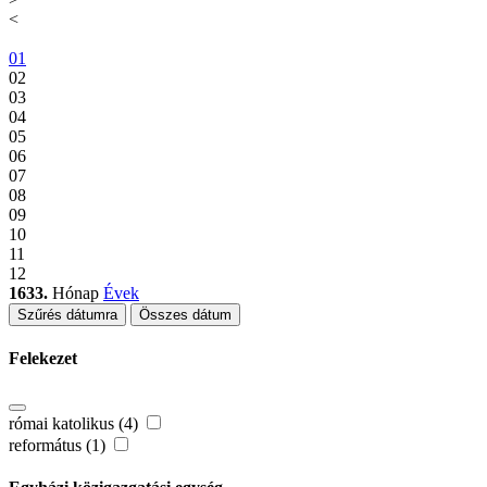
<
01
02
03
04
05
06
07
08
09
10
11
12
1633.
Hónap
Évek
Szűrés dátumra
Összes dátum
Felekezet
római katolikus (4)
református (1)