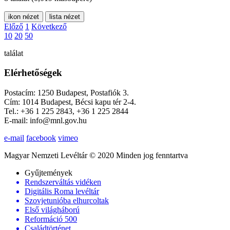
ikon nézet
lista nézet
Előző
1
Következő
10
20
50
találat
Elérhetőségek
Postacím: 1250 Budapest, Postafiók 3.
Cím: 1014 Budapest, Bécsi kapu tér 2-4.
Tel.: +36 1 225 2843, +36 1 225 2844
E-mail: info@mnl.gov.hu
e-mail
facebook
vimeo
Magyar Nemzeti Levéltár © 2020 Minden jog fenntartva
Gyűjtemények
Rendszerváltás vidéken
Digitális Roma levéltár
Szovjetunióba elhurcoltak
Első világháború
Reformáció 500
Családtörténet