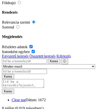
Földrajzi
Rendezés
Relevancia szerint
Sorrend
Megjelenítés
Részletes adatok
Iratonként egyben
Egyszerű keresés
Összetett keresés
Kifejezés
Keres
ⓘ
Keres
Keres
Clear tag
Dátum: 1672
8 találat
(0,019 másodperc)