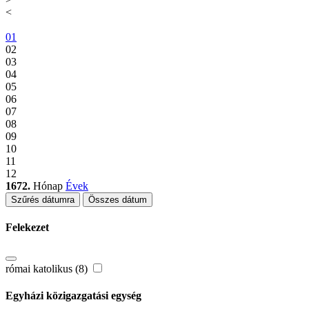
<
01
02
03
04
05
06
07
08
09
10
11
12
1672.
Hónap
Évek
Szűrés dátumra
Összes dátum
Felekezet
római katolikus (8)
Egyházi közigazgatási egység