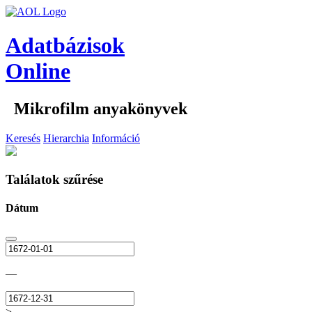
Adatbázisok
Online
Mikrofilm anyakönyvek
Keresés
Hierarchia
Információ
Találatok szűrése
Dátum
—
>