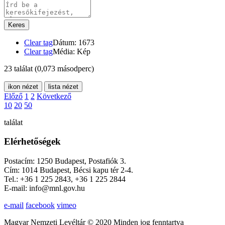
Keres
Clear tag
Dátum: 1673
Clear tag
Média: Kép
23 találat
(0,073 másodperc)
ikon nézet
lista nézet
Előző
1
2
Következő
10
20
50
találat
Elérhetőségek
Postacím: 1250 Budapest, Postafiók 3.
Cím: 1014 Budapest, Bécsi kapu tér 2-4.
Tel.: +36 1 225 2843, +36 1 225 2844
E-mail: info@mnl.gov.hu
e-mail
facebook
vimeo
Magyar Nemzeti Levéltár © 2020 Minden jog fenntartva