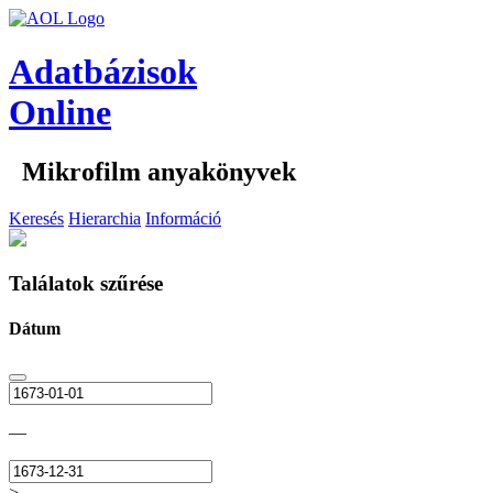
Adatbázisok
Online
Mikrofilm anyakönyvek
Keresés
Hierarchia
Információ
Találatok szűrése
Dátum
—
>