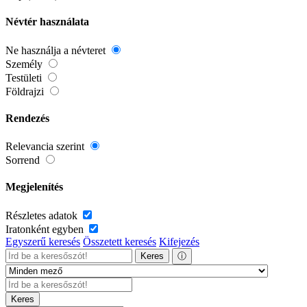
Névtér használata
Ne használja a névteret
Személy
Testületi
Földrajzi
Rendezés
Relevancia szerint
Sorrend
Megjelenítés
Részletes adatok
Iratonként egyben
Egyszerű keresés
Összetett keresés
Kifejezés
Keres
ⓘ
Keres