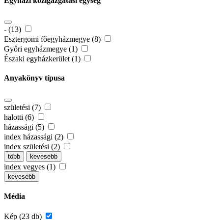
Egyházi közigazgatási egység
- (13)
Esztergomi főegyházmegye (8)
Győri egyházmegye (1)
Északi egyházkerület (1)
Anyakönyv típusa
születési (7)
halotti (6)
házassági (5)
index házassági (2)
index születési (2)
több
kevesebb
index vegyes (1)
kevesebb
Média
Kép (23 db)