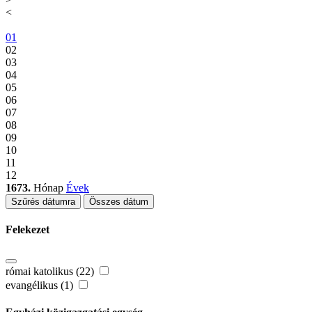
<
01
02
03
04
05
06
07
08
09
10
11
12
1673.
Hónap
Évek
Szűrés dátumra
Összes dátum
Felekezet
római katolikus (22)
evangélikus (1)