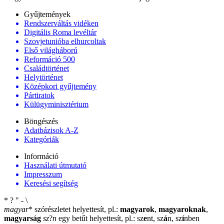
Gyűjtemények
Rendszerváltás vidéken
Digitális Roma levéltár
Szovjetunióba elhurcoltak
Első világháború
Reformáció 500
Családtörténet
Helytörténet
Középkori gyűjtemény
Pártiratok
Külügyminisztérium
Böngészés
Adatbázisok A-Z
Kategóriák
Információ
Használati útmutató
Impresszum
Keresési segítség
*
?
"
-
\
magyar
*
szórészletet helyettesít, pl.:
magyarok
,
magyaroknak
,
magyarság
sz
?
n
egy betűt helyettesít, pl.: sz
e
nt, sz
á
n, sz
í
nben