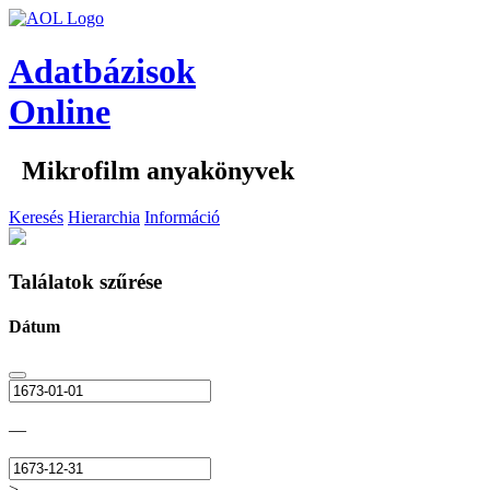
Adatbázisok
Online
Mikrofilm anyakönyvek
Keresés
Hierarchia
Információ
Találatok szűrése
Dátum
—
>