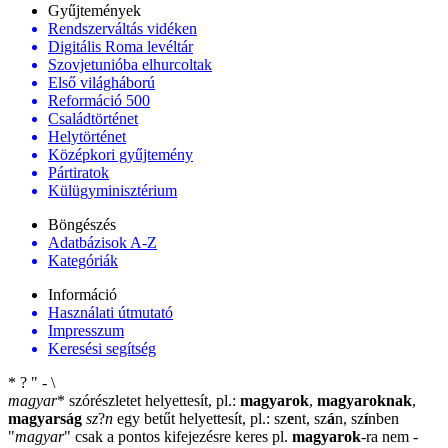
Gyűjtemények
Rendszerváltás vidéken
Digitális Roma levéltár
Szovjetunióba elhurcoltak
Első világháború
Reformáció 500
Családtörténet
Helytörténet
Középkori gyűjtemény
Pártiratok
Külügyminisztérium
Böngészés
Adatbázisok A-Z
Kategóriák
Információ
Használati útmutató
Impresszum
Keresési segítség
*
?
"
-
\
magyar
*
szórészletet helyettesít, pl.:
magyarok
,
magyaroknak
,
magyarság
sz
?
n
egy betűt helyettesít, pl.: sz
e
nt, sz
á
n, sz
í
nben
"
magyar
"
csak a pontos kifejezésre keres pl.
magyarok
-ra nem
-