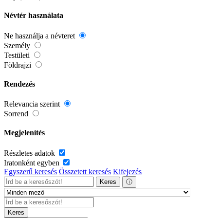
Névtér használata
Ne használja a névteret
Személy
Testületi
Földrajzi
Rendezés
Relevancia szerint
Sorrend
Megjelenítés
Részletes adatok
Iratonként egyben
Egyszerű keresés
Összetett keresés
Kifejezés
Keres
ⓘ
Keres