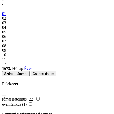
<
01
02
03
04
05
06
07
08
09
10
11
12
1673.
Hónap
Évek
Szűrés dátumra
Összes dátum
Felekezet
római katolikus (22)
evangélikus (1)