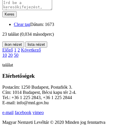
Keres
Clear tag
Dátum: 1673
23 találat
(0,034 másodperc)
ikon nézet
lista nézet
Előző
1
2
Következő
10
20
50
találat
Elérhetőségek
Postacím: 1250 Budapest, Postafiók 3.
Cím: 1014 Budapest, Bécsi kapu tér 2-4.
Tel.: +36 1 225 2843, +36 1 225 2844
E-mail: info@mnl.gov.hu
e-mail
facebook
vimeo
Magyar Nemzeti Levéltár © 2020 Minden jog fenntartva