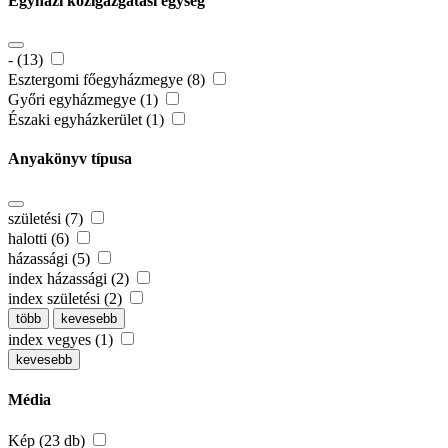
Egyházi közigazgatási egység
- (13)
Esztergomi főegyházmegye (8)
Győri egyházmegye (1)
Északi egyházkerület (1)
Anyakönyv típusa
születési (7)
halotti (6)
házassági (5)
index házassági (2)
index születési (2)
több
kevesebb
index vegyes (1)
kevesebb
Média
Kép (23 db)