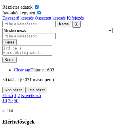
Részletes adatok
Iratonként egyben
Egyszerű keresés
Összetett keresés
Kifejezés
Keres
ⓘ
Keres
Keres
Clear tag
Dátum: 1693
30 találat
(0,031 másodperc)
ikon nézet
lista nézet
Előző
1
2
Következő
10
20
50
találat
Elérhetőségek