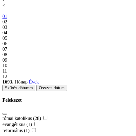
<
01
02
03
04
05
06
07
08
09
10
11
12
1693.
Hónap
Évek
Szűrés dátumra
Összes dátum
Felekezet
római katolikus (28)
evangélikus (1)
református (1)