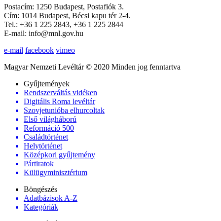
Postacím: 1250 Budapest, Postafiók 3.
Cím: 1014 Budapest, Bécsi kapu tér 2-4.
Tel.: +36 1 225 2843, +36 1 225 2844
E-mail: info@mnl.gov.hu
e-mail
facebook
vimeo
Magyar Nemzeti Levéltár © 2020 Minden jog fenntartva
Gyűjtemények
Rendszerváltás vidéken
Digitális Roma levéltár
Szovjetunióba elhurcoltak
Első világháború
Reformáció 500
Családtörténet
Helytörténet
Középkori gyűjtemény
Pártiratok
Külügyminisztérium
Böngészés
Adatbázisok A-Z
Kategóriák