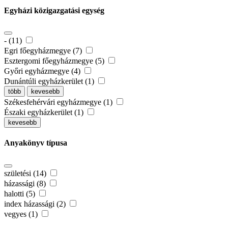
Egyházi közigazgatási egység
- (11)
Egri főegyházmegye (7)
Esztergomi főegyházmegye (5)
Győri egyházmegye (4)
Dunántúli egyházkerület (1)
több
kevesebb
Székesfehérvári egyházmegye (1)
Északi egyházkerület (1)
kevesebb
Anyakönyv típusa
születési (14)
házassági (8)
halotti (5)
index házassági (2)
vegyes (1)