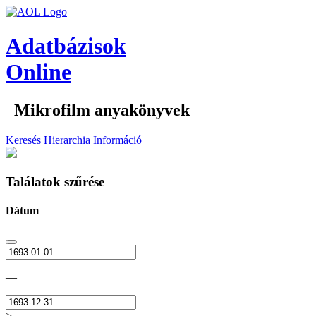
Adatbázisok
Online
Mikrofilm anyakönyvek
Keresés
Hierarchia
Információ
Találatok szűrése
Dátum
—
>