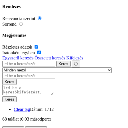
Rendezés
Relevancia szerint
Sorrend
Megjelenítés
Részletes adatok
Iratonként egyben
Egyszerű keresés
Összetett keresés
Kifejezés
Keres
ⓘ
Keres
Keres
Clear tag
Dátum: 1712
68 találat
(0,03 másodperc)