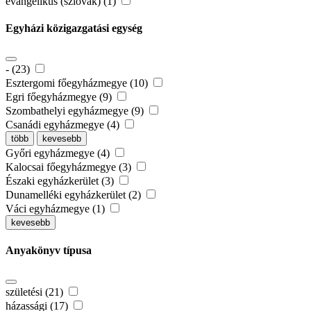
evangélikus (szlovák) (1)
Egyházi közigazgatási egység
- (23)
Esztergomi főegyházmegye (10)
Egri főegyházmegye (9)
Szombathelyi egyházmegye (9)
Csanádi egyházmegye (4)
több
kevesebb
Győri egyházmegye (4)
Kalocsai főegyházmegye (3)
Északi egyházkerület (3)
Dunamelléki egyházkerület (2)
Váci egyházmegye (1)
kevesebb
Anyakönyv típusa
születési (21)
házassági (17)