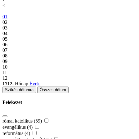
<
01
02
03
04
05
06
07
08
09
10
11
12
1712.
Hónap
Évek
Szűrés dátumra
Összes dátum
Felekezet
római katolikus (59)
evangélikus (4)
református (4)