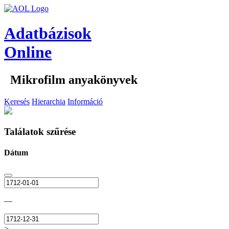
Adatbázisok
Online
Mikrofilm anyakönyvek
Keresés
Hierarchia
Információ
Találatok szűrése
Dátum
—
>