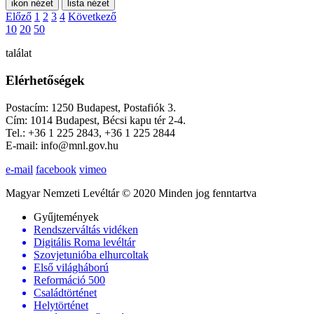
ikon nézet
lista nézet
Előző
1
2
3
4
Következő
10
20
50
találat
Elérhetőségek
Postacím: 1250 Budapest, Postafiók 3.
Cím: 1014 Budapest, Bécsi kapu tér 2-4.
Tel.: +36 1 225 2843, +36 1 225 2844
E-mail: info@mnl.gov.hu
e-mail
facebook
vimeo
Magyar Nemzeti Levéltár © 2020 Minden jog fenntartva
Gyűjtemények
Rendszerváltás vidéken
Digitális Roma levéltár
Szovjetunióba elhurcoltak
Első világháború
Reformáció 500
Családtörténet
Helytörténet