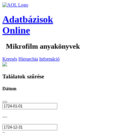
Adatbázisok
Online
Mikrofilm anyakönyvek
Keresés
Hierarchia
Információ
Találatok szűrése
Dátum
—
>