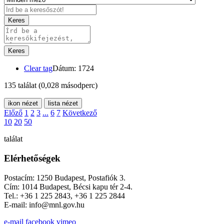
Keres
Keres
Clear tag
Dátum: 1724
135 találat
(0,028 másodperc)
ikon nézet
lista nézet
Előző
1
2
3
...
6
7
Következő
10
20
50
találat
Elérhetőségek
Postacím: 1250 Budapest, Postafiók 3.
Cím: 1014 Budapest, Bécsi kapu tér 2-4.
Tel.: +36 1 225 2843, +36 1 225 2844
E-mail: info@mnl.gov.hu
e-mail
facebook
vimeo