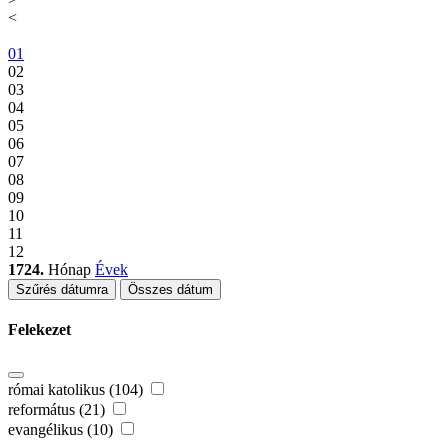
<
01
02
03
04
05
06
07
08
09
10
11
12
1724.
Hónap
Évek
Szűrés dátumra
Összes dátum
Felekezet
római katolikus (104)
református (21)
evangélikus (10)