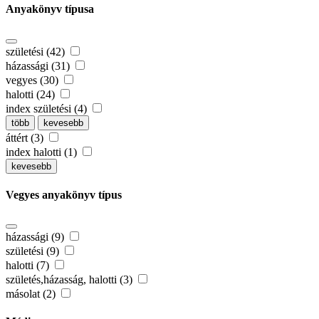
Anyakönyv típusa
születési (42)
házassági (31)
vegyes (30)
halotti (24)
index születési (4)
több
kevesebb
áttért (3)
index halotti (1)
kevesebb
Vegyes anyakönyv típus
házassági (9)
születési (9)
halotti (7)
születés,házasság, halotti (3)
másolat (2)