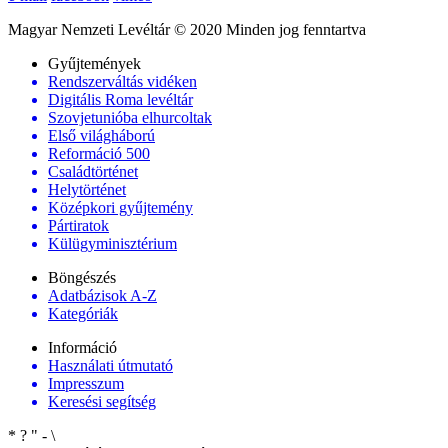
Magyar Nemzeti Levéltár © 2020 Minden jog fenntartva
Gyűjtemények
Rendszerváltás vidéken
Digitális Roma levéltár
Szovjetunióba elhurcoltak
Első világháború
Reformáció 500
Családtörténet
Helytörténet
Középkori gyűjtemény
Pártiratok
Külügyminisztérium
Böngészés
Adatbázisok A-Z
Kategóriák
Információ
Használati útmutató
Impresszum
Keresési segítség
*
?
"
-
\