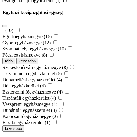
evangélikus (magyar-német) (1)
Egyházi közigazgatási egység
- (19)
Egri főegyházmegye (16)
Győri egyházmegye (12)
Szombathelyi egyházmegye (10)
Pécsi egyházmegye (8)
több
kevesebb
Székesfehérvári egyházmegye (8)
Tiszáninneni egyházkerület (6)
Dunamelléki egyházkerület (4)
Déli egyházkerület (4)
Esztergomi főegyházmegye (4)
Tiszántúli egyházkerület (4)
Veszprémi egyházmegye (4)
Dunántúli egyházkerület (3)
Kalocsai főegyházmegye (2)
Északi egyházkerület (1)
kevesebb