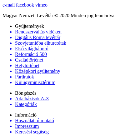
e-mail
facebook
vimeo
Magyar Nemzeti Levéltár © 2020 Minden jog fenntartva
Gyűjtemények
Rendszerváltás vidéken
Digitális Roma levéltár
Szovjetunióba elhurcoltak
Első világháború
Reformáció 500
Családtörténet
Helytörténet
Középkori gyűjtemény
Pártiratok
Külügyminisztérium
Böngészés
Adatbázisok A-Z
Kategóriák
Információ
Használati útmutató
Impresszum
Keresési segítség