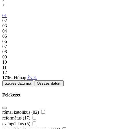
<
01
02
03
04
05
06
07
08
09
10
11
12
1736.
Hónap
Évek
Szűrés dátumra
Összes dátum
Felekezet
római katolikus (82)
református (17)
evangélikus (5)