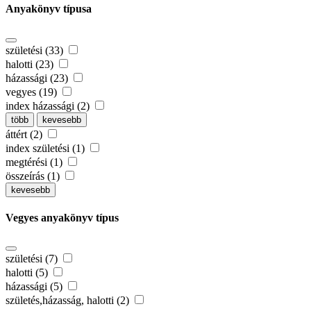
Anyakönyv típusa
születési (33)
halotti (23)
házassági (23)
vegyes (19)
index házassági (2)
több
kevesebb
áttért (2)
index születési (1)
megtérési (1)
összeírás (1)
kevesebb
Vegyes anyakönyv típus
születési (7)
halotti (5)
házassági (5)
születés,házasság, halotti (2)