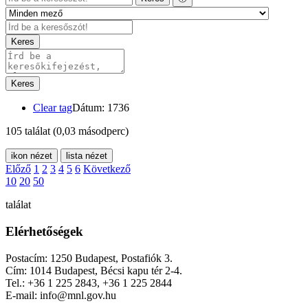
Keres
Keres
Clear tag
Dátum: 1736
105 találat
(0,03 másodperc)
ikon nézet
lista nézet
Előző
1
2
3
4
5
6
Következő
10
20
50
találat
Elérhetőségek
Postacím: 1250 Budapest, Postafiók 3.
Cím: 1014 Budapest, Bécsi kapu tér 2-4.
Tel.: +36 1 225 2843, +36 1 225 2844
E-mail: info@mnl.gov.hu