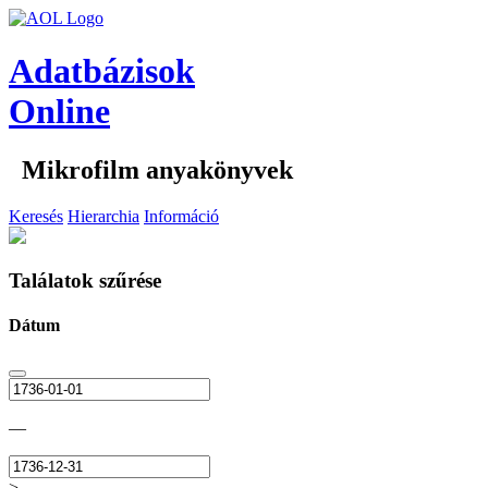
Adatbázisok
Online
Mikrofilm anyakönyvek
Keresés
Hierarchia
Információ
Találatok szűrése
Dátum
—
>