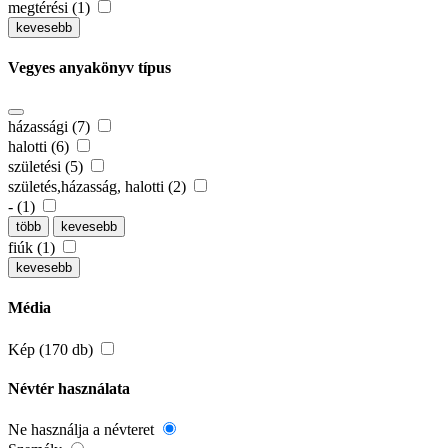
megtérési (1)
kevesebb
Vegyes anyakönyv típus
házassági (7)
halotti (6)
születési (5)
születés,házasság, halotti (2)
- (1)
több
kevesebb
fiúk (1)
kevesebb
Média
Kép (170 db)
Névtér használata
Ne használja a névteret