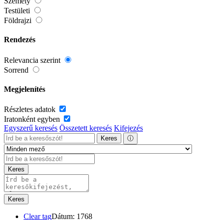
Személy
Testületi
Földrajzi
Rendezés
Relevancia szerint
Sorrend
Megjelenítés
Részletes adatok
Iratonként egyben
Egyszerű keresés
Összetett keresés
Kifejezés
Keres
ⓘ
Keres
Keres
Clear tag
Dátum: 1768