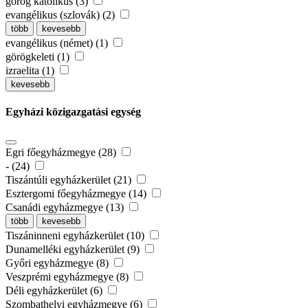
görög katolikus (3)
evangélikus (szlovák) (2)
több
kevesebb
evangélikus (német) (1)
görögkeleti (1)
izraelita (1)
kevesebb
Egyházi közigazgatási egység
Egri főegyházmegye (28)
- (24)
Tiszántúli egyházkerület (21)
Esztergomi főegyházmegye (14)
Csanádi egyházmegye (13)
több
kevesebb
Tiszáninneni egyházkerület (10)
Dunamelléki egyházkerület (9)
Győri egyházmegye (8)
Veszprémi egyházmegye (8)
Déli egyházkerület (6)
Szombathelyi egyházmegye (6)