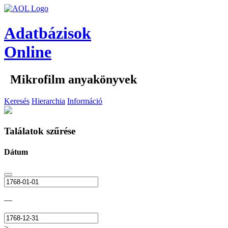
Adatbázisok
Online
Mikrofilm anyakönyvek
Keresés
Hierarchia
Információ
Találatok szűrése
Dátum
—
>