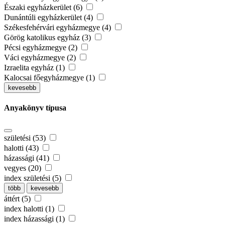
Északi egyházkerület (6)
Dunántúli egyházkerület (4)
Székesfehérvári egyházmegye (4)
Görög katolikus egyház (3)
Pécsi egyházmegye (2)
Váci egyházmegye (2)
Izraelita egyház (1)
Kalocsai főegyházmegye (1)
kevesebb
Anyakönyv típusa
születési (53)
halotti (43)
házassági (41)
vegyes (20)
index születési (5)
több
kevesebb
áttért (5)
index halotti (1)
index házassági (1)