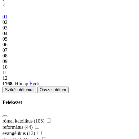
<
01
02
03
04
05
06
07
08
09
10
11
12
1768.
Hónap
Évek
Szűrés dátumra
Összes dátum
Felekezet
római katolikus (105)
református (44)
evangélikus (13)