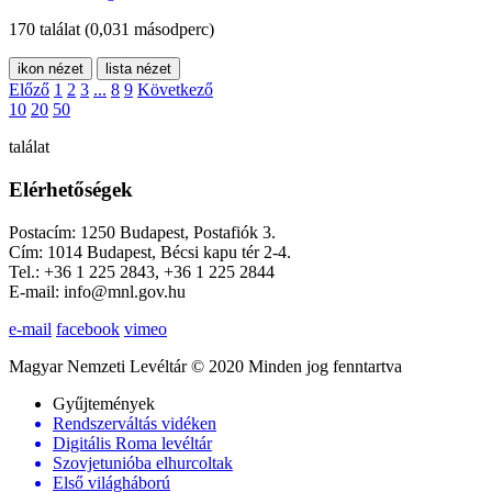
170 találat
(0,031 másodperc)
ikon nézet
lista nézet
Előző
1
2
3
...
8
9
Következő
10
20
50
találat
Elérhetőségek
Postacím: 1250 Budapest, Postafiók 3.
Cím: 1014 Budapest, Bécsi kapu tér 2-4.
Tel.: +36 1 225 2843, +36 1 225 2844
E-mail: info@mnl.gov.hu
e-mail
facebook
vimeo
Magyar Nemzeti Levéltár © 2020 Minden jog fenntartva
Gyűjtemények
Rendszerváltás vidéken
Digitális Roma levéltár
Szovjetunióba elhurcoltak
Első világháború