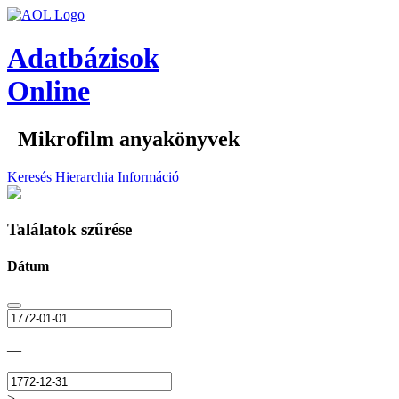
Adatbázisok
Online
Mikrofilm anyakönyvek
Keresés
Hierarchia
Információ
Találatok szűrése
Dátum
—
>