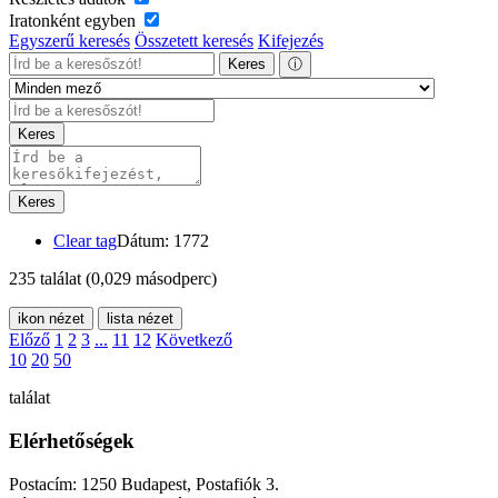
Iratonként egyben
Egyszerű keresés
Összetett keresés
Kifejezés
Keres
ⓘ
Keres
Keres
Clear tag
Dátum: 1772
235 találat
(0,029 másodperc)
ikon nézet
lista nézet
Előző
1
2
3
...
11
12
Következő
10
20
50
találat
Elérhetőségek
Postacím: 1250 Budapest, Postafiók 3.