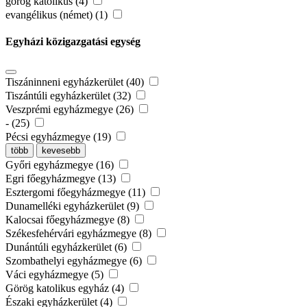
görög katolikus (4)
evangélikus (német) (1)
Egyházi közigazgatási egység
Tiszáninneni egyházkerület (40)
Tiszántúli egyházkerület (32)
Veszprémi egyházmegye (26)
- (25)
Pécsi egyházmegye (19)
több
kevesebb
Győri egyházmegye (16)
Egri főegyházmegye (13)
Esztergomi főegyházmegye (11)
Dunamelléki egyházkerület (9)
Kalocsai főegyházmegye (8)
Székesfehérvári egyházmegye (8)
Dunántúli egyházkerület (6)
Szombathelyi egyházmegye (6)
Váci egyházmegye (5)
Görög katolikus egyház (4)
Északi egyházkerület (4)