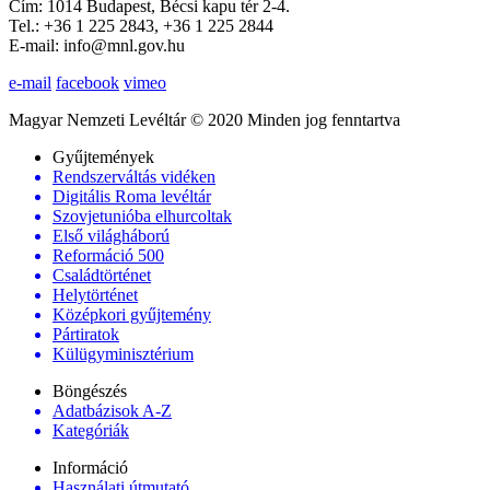
Cím: 1014 Budapest, Bécsi kapu tér 2-4.
Tel.: +36 1 225 2843, +36 1 225 2844
E-mail: info@mnl.gov.hu
e-mail
facebook
vimeo
Magyar Nemzeti Levéltár © 2020 Minden jog fenntartva
Gyűjtemények
Rendszerváltás vidéken
Digitális Roma levéltár
Szovjetunióba elhurcoltak
Első világháború
Reformáció 500
Családtörténet
Helytörténet
Középkori gyűjtemény
Pártiratok
Külügyminisztérium
Böngészés
Adatbázisok A-Z
Kategóriák
Információ
Használati útmutató