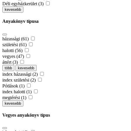
Déli egyházkerület (3)
kevesebb
Anyakönyv típusa
házassági (61)
születési (61)
halotti (56)
vegyes (47)
áttért (3)
több
kevesebb
index házassági (2)
index születési (2)
Pótlások (1)
index halotti (1)
megtérési (1)
kevesebb
Vegyes anyakönyv típus