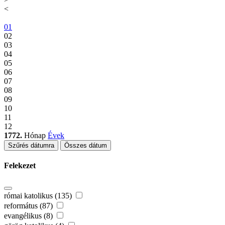
<
01
02
03
04
05
06
07
08
09
10
11
12
1772.
Hónap
Évek
Szűrés dátumra
Összes dátum
Felekezet
római katolikus (135)
református (87)
evangélikus (8)