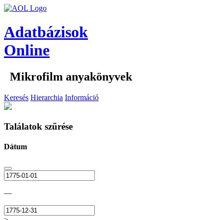
Adatbázisok
Online
Mikrofilm anyakönyvek
Keresés
Hierarchia
Információ
Találatok szűrése
Dátum
—
>