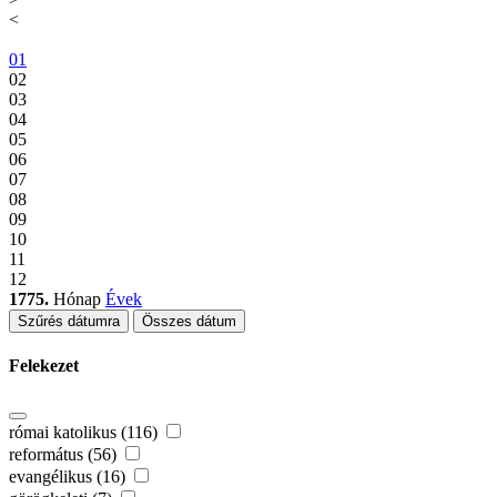
<
01
02
03
04
05
06
07
08
09
10
11
12
1775.
Hónap
Évek
Szűrés dátumra
Összes dátum
Felekezet
római katolikus (116)
református (56)
evangélikus (16)