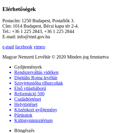
Elérhetőségek
Postacím: 1250 Budapest, Postafiók 3.
Cím: 1014 Budapest, Bécsi kapu tér 2-4.
Tel.: +36 1 225 2843, +36 1 225 2844
E-mail: info@mnl.gov.hu
e-mail
facebook
vimeo
Magyar Nemzeti Levéltár © 2020 Minden jog fenntartva
Gyűjtemények
Rendszerváltás vidéken
Digitális Roma levéltár
Szovjetunióba elhurcoltak
Első világháború
Reformáció 500
Családtörténet
Helytörténet
Középkori gyűjtemény
Pártiratok
Külügyminisztérium
Böngészés