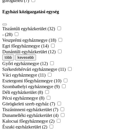
görögkeleti (7)
Egyházi közigazgatási egység
Tiszántúli egyházkerület (32)
- (28)
Veszprémi egyházmegye (18)
Egri főegyházmegye (14)
Dunántúli egyházkerület (12)
több
kevesebb
Győri egyházmegye (12)
Székesfehérvári egyházmegye (11)
Váci egyházmegye (11)
Esztergomi főegyházmegye (10)
Szombathelyi egyházmegye (9)
Déli egyházkerület (8)
Pécsi egyházmegye (8)
Görögkeleti szerb egyház (7)
Tiszáninneni egyházkerület (7)
Dunamelléki egyházkerület (4)
Kalocsai főegyházmegye (2)
Északi egyházkerület (2)