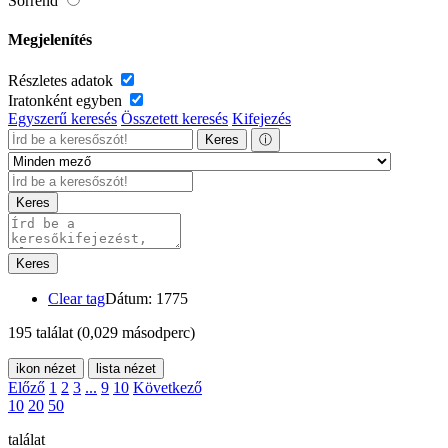
Sorrend
Megjelenítés
Részletes adatok
Iratonként egyben
Egyszerű keresés
Összetett keresés
Kifejezés
Keres
ⓘ
Keres
Keres
Clear tag
Dátum: 1775
195 találat
(0,029 másodperc)
ikon nézet
lista nézet
Előző
1
2
3
...
9
10
Következő
10
20
50
találat