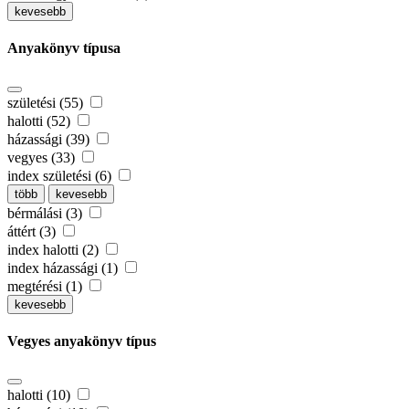
kevesebb
Anyakönyv típusa
születési (55)
halotti (52)
házassági (39)
vegyes (33)
index születési (6)
több
kevesebb
bérmálási (3)
áttért (3)
index halotti (2)
index házassági (1)
megtérési (1)
kevesebb
Vegyes anyakönyv típus
halotti (10)