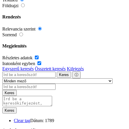
Földrajzi
Rendezés
Relevancia szerint
Sorrend
Megjelenítés
Részletes adatok
Iratonként egyben
Egyszerű keresés
Összetett keresés
Kifejezés
Keres
ⓘ
Keres
Keres
Clear tag
Dátum: 1789