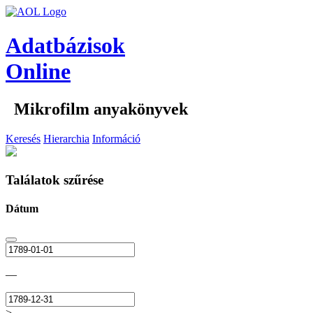
Adatbázisok
Online
Mikrofilm anyakönyvek
Keresés
Hierarchia
Információ
Találatok szűrése
Dátum
—
>