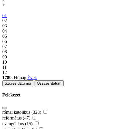
<
01
02
03
04
05
06
07
08
09
10
11
12
1789.
Hónap
Évek
Szűrés dátumra
Összes dátum
Felekezet
római katolikus (328)
református (47)
evangélikus (15)