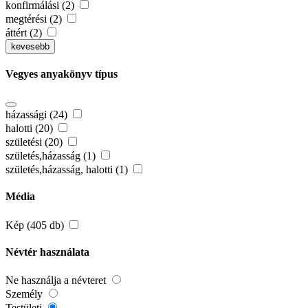
konfirmálási (2)
megtérési (2)
áttért (2)
kevesebb
Vegyes anyakönyv típus
házassági (24)
halotti (20)
születési (20)
születés,házasság (1)
születés,házasság, halotti (1)
Média
Kép (405 db)
Névtér használata
Ne használja a névteret
Személy
Testületi