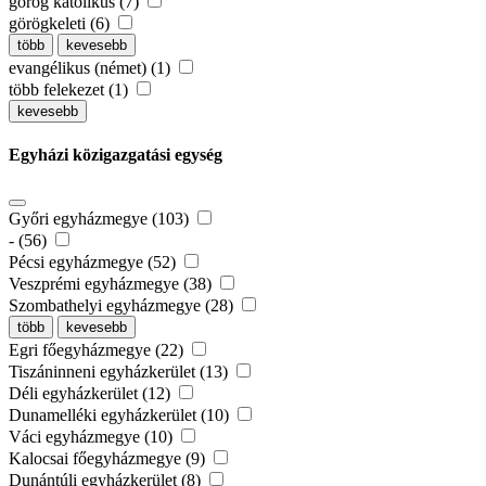
görög katolikus (7)
görögkeleti (6)
több
kevesebb
evangélikus (német) (1)
több felekezet (1)
kevesebb
Egyházi közigazgatási egység
Győri egyházmegye (103)
- (56)
Pécsi egyházmegye (52)
Veszprémi egyházmegye (38)
Szombathelyi egyházmegye (28)
több
kevesebb
Egri főegyházmegye (22)
Tiszáninneni egyházkerület (13)
Déli egyházkerület (12)
Dunamelléki egyházkerület (10)
Váci egyházmegye (10)
Kalocsai főegyházmegye (9)
Dunántúli egyházkerület (8)