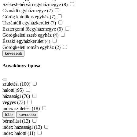
Székesfehérvári egyházmegye (8)
Csanádi egyházmegye (7)
Görög katolikus egyház (7)
Tiszántúli egyházkerület (7)
Esztergomi főegyházmegye (5)
Görögkeleti szerb egyház (4)
Északi egyházkerület (4)
Görögkeleti román egyház (2)
kevesebb
Anyakönyv típusa
születési (100)
halotti (95)
házassági (76)
vegyes (73)
index születési (18)
több
kevesebb
bérmálási (13)
index házassági (13)
index halotti (11)