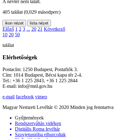
A névtér nem talált.
405 találat
(0,029 másodperc)
ikon nézet
lista nézet
Előző
1
2
3
...
20
21
Következő
10
20
50
találat
Elérhetőségek
Postacím: 1250 Budapest, Postafiók 3.
Cím: 1014 Budapest, Bécsi kapu tér 2-4.
Tel.: +36 1 225 2843, +36 1 225 2844
E-mail: info@mnl.gov.hu
e-mail
facebook
vimeo
Magyar Nemzeti Levéltár © 2020 Minden jog fenntartva
Gyűjtemények
Rendszerváltás vidéken
Digitális Roma levéltár
Szovjetunióba elhurcoltak