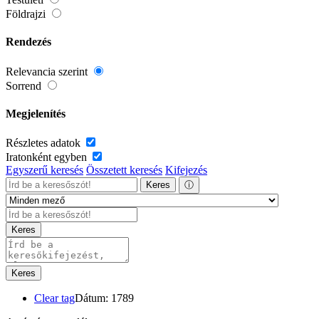
Földrajzi
Rendezés
Relevancia szerint
Sorrend
Megjelenítés
Részletes adatok
Iratonként egyben
Egyszerű keresés
Összetett keresés
Kifejezés
Keres
ⓘ
Keres
Keres
Clear tag
Dátum: 1789