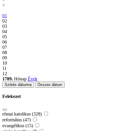
<
01
02
03
04
05
06
07
08
09
10
11
12
1789.
Hónap
Évek
Szűrés dátumra
Összes dátum
Felekezet
római katolikus (328)
református (47)
evangélikus (15)