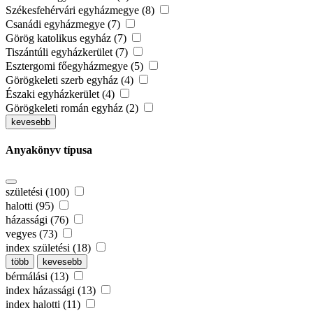
Székesfehérvári egyházmegye (8)
Csanádi egyházmegye (7)
Görög katolikus egyház (7)
Tiszántúli egyházkerület (7)
Esztergomi főegyházmegye (5)
Görögkeleti szerb egyház (4)
Északi egyházkerület (4)
Görögkeleti román egyház (2)
kevesebb
Anyakönyv típusa
születési (100)
halotti (95)
házassági (76)
vegyes (73)
index születési (18)
több
kevesebb
bérmálási (13)
index házassági (13)
index halotti (11)