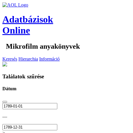
Adatbázisok
Online
Mikrofilm anyakönyvek
Keresés
Hierarchia
Információ
Találatok szűrése
Dátum
—
>