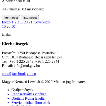
A névtér nem talált.
405 találat
(0,03 másodperc)
ikon nézet
lista nézet
Előző
1
2
3
...
20
21
Következő
10
20
50
találat
Elérhetőségek
Postacím: 1250 Budapest, Postafiók 3.
Cím: 1014 Budapest, Bécsi kapu tér 2-4.
Tel.: +36 1 225 2843, +36 1 225 2844
E-mail: info@mnl.gov.hu
e-mail
facebook
vimeo
Magyar Nemzeti Levéltár © 2020 Minden jog fenntartva
Gyűjtemények
Rendszerváltás vidéken
Digitális Roma levéltár
Szovjetunióba elhurcoltak