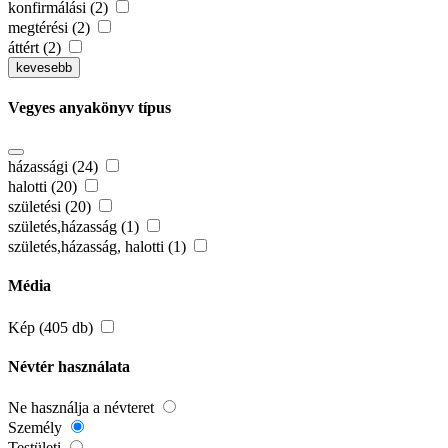
konfirmálási (2)
megtérési (2)
áttért (2)
kevesebb
Vegyes anyakönyv típus
házassági (24)
halotti (20)
születési (20)
születés,házasság (1)
születés,házasság, halotti (1)
Média
Kép (405 db)
Névtér használata
Ne használja a névteret
Személy
Testületi