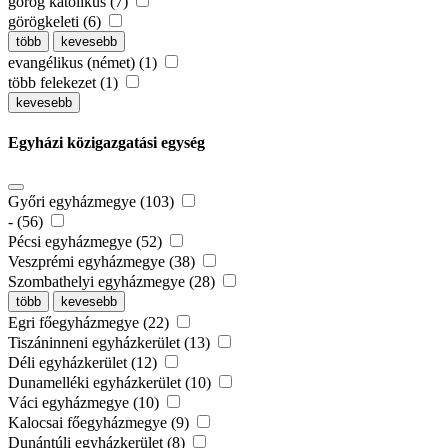
görög katolikus (7)
görögkeleti (6)
több
kevesebb
evangélikus (német) (1)
több felekezet (1)
kevesebb
Egyházi közigazgatási egység
Győri egyházmegye (103)
- (56)
Pécsi egyházmegye (52)
Veszprémi egyházmegye (38)
Szombathelyi egyházmegye (28)
több
kevesebb
Egri főegyházmegye (22)
Tiszáninneni egyházkerület (13)
Déli egyházkerület (12)
Dunamelléki egyházkerület (10)
Váci egyházmegye (10)
Kalocsai főegyházmegye (9)
Dunántúli egyházkerület (8)