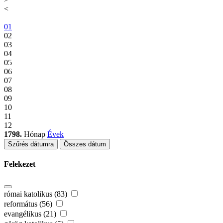
<
01
02
03
04
05
06
07
08
09
10
11
12
1798.
Hónap
Évek
Szűrés dátumra
Összes dátum
Felekezet
római katolikus (83)
református (56)
evangélikus (21)