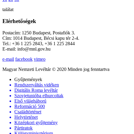
találat
Elérhetőségek
Postacím: 1250 Budapest, Postafiók 3.
Cím: 1014 Budapest, Bécsi kapu tér 2-4.
Tel.: +36 1 225 2843, +36 1 225 2844
E-mail: info@mnl.gov.hu
e-mail
facebook
vimeo
Magyar Nemzeti Levéltár © 2020 Minden jog fenntartva
Gyűjtemények
Rendszerváltás vidéken
Digitális Roma levéltár
Szovjetunióba elhurcoltak
Első világháború
Reformáció 500
Családtörténet
Helytörténet
Középkori gyűjtemény
Pártiratok
Külügyminisztérium