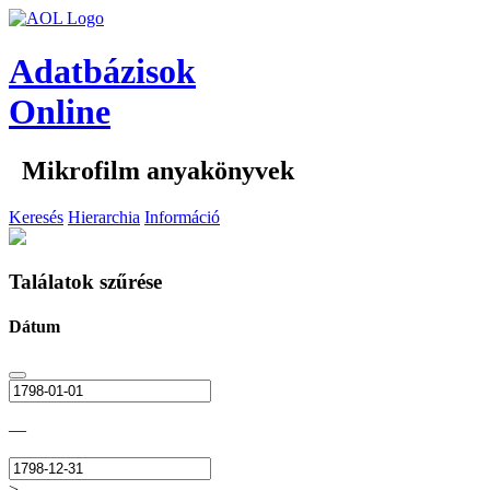
Adatbázisok
Online
Mikrofilm anyakönyvek
Keresés
Hierarchia
Információ
Találatok szűrése
Dátum
—
>