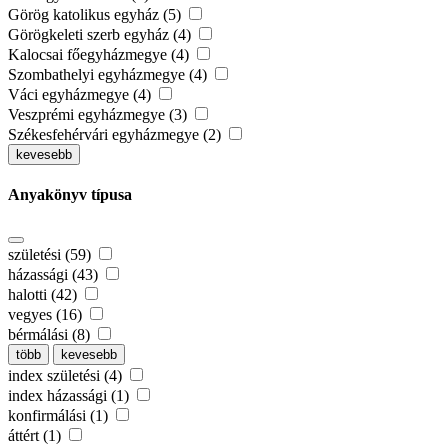
Görög katolikus egyház (5)
Görögkeleti szerb egyház (4)
Kalocsai főegyházmegye (4)
Szombathelyi egyházmegye (4)
Váci egyházmegye (4)
Veszprémi egyházmegye (3)
Székesfehérvári egyházmegye (2)
kevesebb
Anyakönyv típusa
születési (59)
házassági (43)
halotti (42)
vegyes (16)
bérmálási (8)
több
kevesebb
index születési (4)
index házassági (1)
konfirmálási (1)
áttért (1)