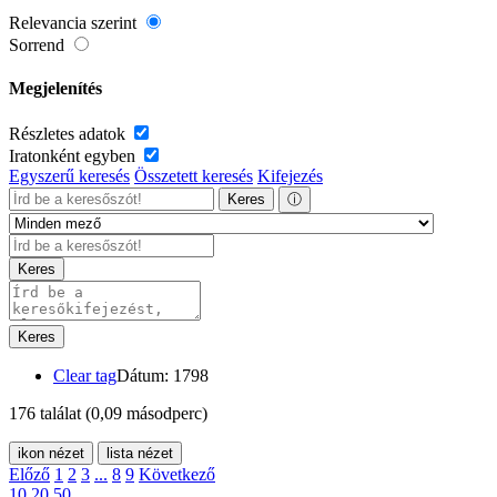
Relevancia szerint
Sorrend
Megjelenítés
Részletes adatok
Iratonként egyben
Egyszerű keresés
Összetett keresés
Kifejezés
Keres
ⓘ
Keres
Keres
Clear tag
Dátum: 1798
176 találat
(0,09 másodperc)
ikon nézet
lista nézet
Előző
1
2
3
...
8
9
Következő
10
20
50