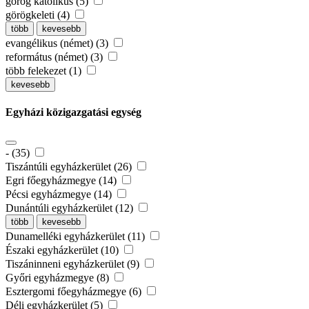
görög katolikus (5)
görögkeleti (4)
több
kevesebb
evangélikus (német) (3)
református (német) (3)
több felekezet (1)
kevesebb
Egyházi közigazgatási egység
- (35)
Tiszántúli egyházkerület (26)
Egri főegyházmegye (14)
Pécsi egyházmegye (14)
Dunántúli egyházkerület (12)
több
kevesebb
Dunamelléki egyházkerület (11)
Északi egyházkerület (10)
Tiszáninneni egyházkerület (9)
Győri egyházmegye (8)
Esztergomi főegyházmegye (6)
Déli egyházkerület (5)