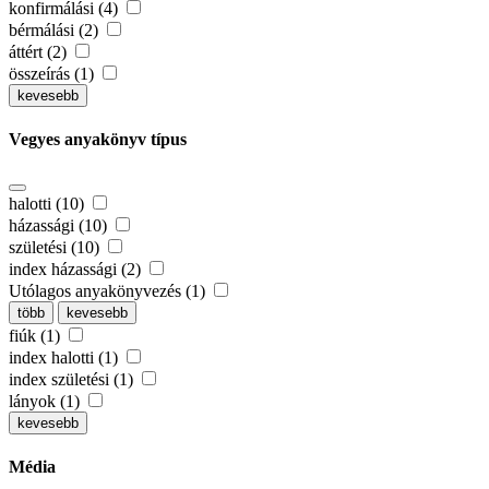
konfirmálási (4)
bérmálási (2)
áttért (2)
összeírás (1)
kevesebb
Vegyes anyakönyv típus
halotti (10)
házassági (10)
születési (10)
index házassági (2)
Utólagos anyakönyvezés (1)
több
kevesebb
fiúk (1)
index halotti (1)
index születési (1)
lányok (1)
kevesebb
Média