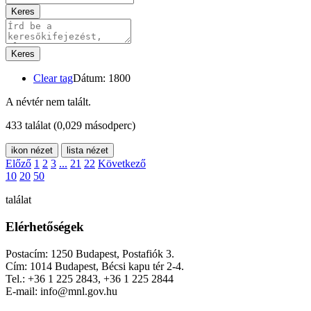
Keres
Keres
Clear tag
Dátum: 1800
A névtér nem talált.
433 találat
(0,029 másodperc)
ikon nézet
lista nézet
Előző
1
2
3
...
21
22
Következő
10
20
50
találat
Elérhetőségek
Postacím: 1250 Budapest, Postafiók 3.
Cím: 1014 Budapest, Bécsi kapu tér 2-4.
Tel.: +36 1 225 2843, +36 1 225 2844
E-mail: info@mnl.gov.hu