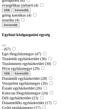
görögkeleti (8)
evangélikus (német) (4)
több
kevesebb
görög katolikus (4)
izraelita (4)
kevesebb
Egyházi közigazgatási egység
- (67)
Egri főegyházmegye (47)
Tiszántúli egyházkerület (36)
Tiszáninneni egyházkerület (30)
Pécsi egyházmegye (29)
több
kevesebb
Dunántúli egyházkerület (28)
Veszprémi egyházmegye (26)
Északi egyházkerület (26)
Kalocsai főegyházmegye (24)
Déli egyházkerület (23)
Dunamelléki egyházkerület (17)
Győri egyházmegye (17)