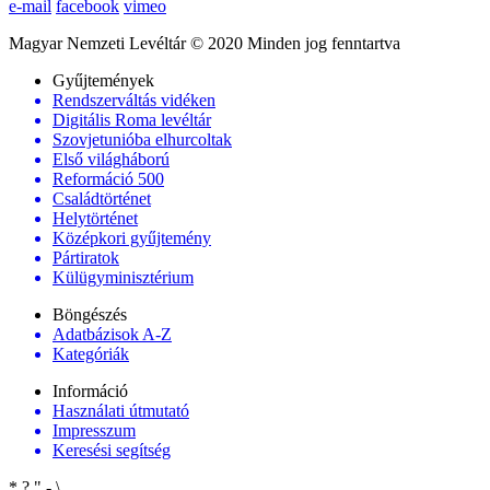
e-mail
facebook
vimeo
Magyar Nemzeti Levéltár © 2020 Minden jog fenntartva
Gyűjtemények
Rendszerváltás vidéken
Digitális Roma levéltár
Szovjetunióba elhurcoltak
Első világháború
Reformáció 500
Családtörténet
Helytörténet
Középkori gyűjtemény
Pártiratok
Külügyminisztérium
Böngészés
Adatbázisok A-Z
Kategóriák
Információ
Használati útmutató
Impresszum
Keresési segítség
*
?
"
-
\