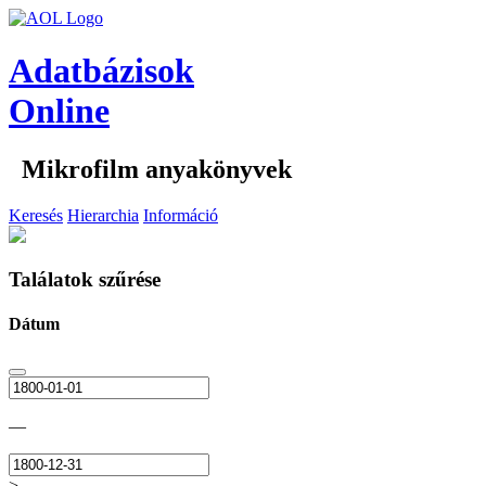
Adatbázisok
Online
Mikrofilm anyakönyvek
Keresés
Hierarchia
Információ
Találatok szűrése
Dátum
—
>