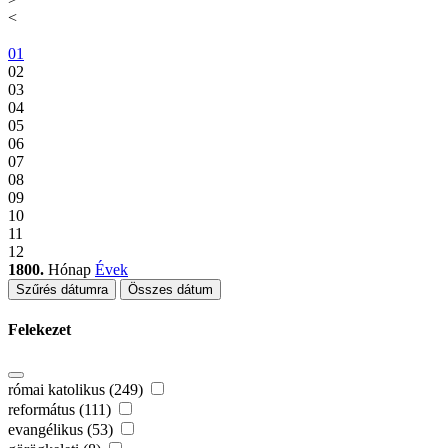
<
01
02
03
04
05
06
07
08
09
10
11
12
1800.
Hónap
Évek
Szűrés dátumra
Összes dátum
Felekezet
római katolikus (249)
református (111)
evangélikus (53)