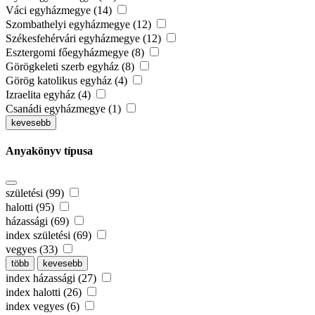
Váci egyházmegye (14)
Szombathelyi egyházmegye (12)
Székesfehérvári egyházmegye (12)
Esztergomi főegyházmegye (8)
Görögkeleti szerb egyház (8)
Görög katolikus egyház (4)
Izraelita egyház (4)
Csanádi egyházmegye (1)
kevesebb
Anyakönyv típusa
születési (99)
halotti (95)
házassági (69)
index születési (69)
vegyes (33)
több
kevesebb
index házassági (27)
index halotti (26)
index vegyes (6)