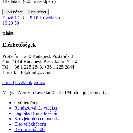
187 találat
(0,03 másodperc)
ikon nézet
lista nézet
Előző
1
2
3
...
9
10
Következő
10
20
50
találat
Elérhetőségek
Postacím: 1250 Budapest, Postafiók 3.
Cím: 1014 Budapest, Bécsi kapu tér 2-4.
Tel.: +36 1 225 2843, +36 1 225 2844
E-mail: info@mnl.gov.hu
e-mail
facebook
vimeo
Magyar Nemzeti Levéltár © 2020 Minden jog fenntartva
Gyűjtemények
Rendszerváltás vidéken
Digitális Roma levéltár
Szovjetunióba elhurcoltak
Első világháború
Reformáció 500