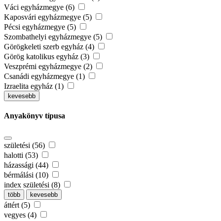
Váci egyházmegye (6)
Kaposvári egyházmegye (5)
Pécsi egyházmegye (5)
Szombathelyi egyházmegye (5)
Görögkeleti szerb egyház (4)
Görög katolikus egyház (3)
Veszprémi egyházmegye (2)
Csanádi egyházmegye (1)
Izraelita egyház (1)
kevesebb
Anyakönyv típusa
születési (56)
halotti (53)
házassági (44)
bérmálási (10)
index születési (8)
több
kevesebb
áttért (5)
vegyes (4)