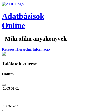
Adatbázisok
Online
Mikrofilm anyakönyvek
Keresés
Hierarchia
Információ
Találatok szűrése
Dátum
—
>