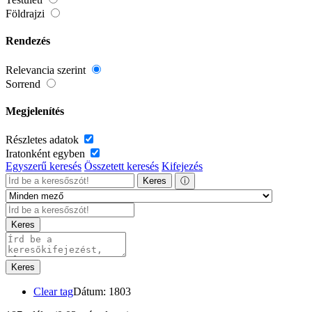
Földrajzi
Rendezés
Relevancia szerint
Sorrend
Megjelenítés
Részletes adatok
Iratonként egyben
Egyszerű keresés
Összetett keresés
Kifejezés
Keres
ⓘ
Keres
Keres
Clear tag
Dátum: 1803