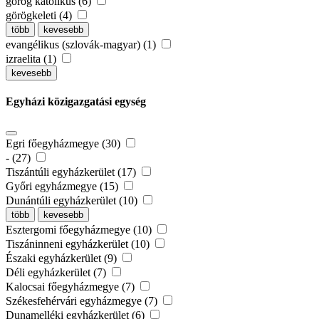
görög katolikus (6)
görögkeleti (4)
több
kevesebb
evangélikus (szlovák-magyar) (1)
izraelita (1)
kevesebb
Egyházi közigazgatási egység
Egri főegyházmegye (30)
- (27)
Tiszántúli egyházkerület (17)
Győri egyházmegye (15)
Dunántúli egyházkerület (10)
több
kevesebb
Esztergomi főegyházmegye (10)
Tiszáninneni egyházkerület (10)
Északi egyházkerület (9)
Déli egyházkerület (7)
Kalocsai főegyházmegye (7)
Székesfehérvári egyházmegye (7)
Dunamelléki egyházkerület (6)