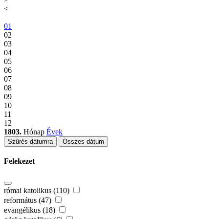
<
01
02
03
04
05
06
07
08
09
10
11
12
1803.
Hónap
Évek
Szűrés dátumra
Összes dátum
Felekezet
római katolikus (110)
református (47)
evangélikus (18)