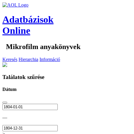
Adatbázisok
Online
Mikrofilm anyakönyvek
Keresés
Hierarchia
Információ
Találatok szűrése
Dátum
—
>