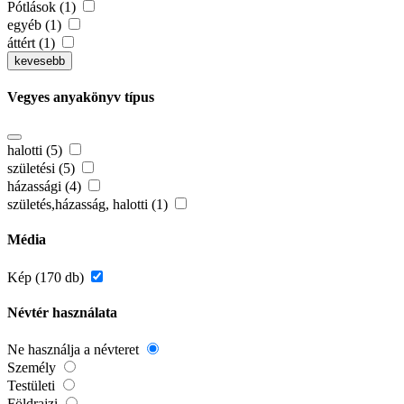
Pótlások (1)
egyéb (1)
áttért (1)
kevesebb
Vegyes anyakönyv típus
halotti (5)
születési (5)
házassági (4)
születés,házasság, halotti (1)
Média
Kép (170 db)
Névtér használata
Ne használja a névteret
Személy
Testületi
Földrajzi