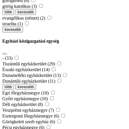
görögkeleti (6)
görög katolikus (3)
több
kevesebb
evangélikus (német) (2)
izraelita (1)
kevesebb
Egyházi közigazgatási egység
- (33)
Tiszántúli egyházkerület (29)
Északi egyházkerület (14)
Dunamelléki egyházkerület (13)
Dunántúli egyházkerület (11)
több
kevesebb
Egri főegyházmegye (10)
Győri egyházmegye (10)
Déli egyházkerület (8)
Veszprémi egyházmegye (7)
Esztergomi főegyházmegye (6)
Görögkeleti szerb egyház (6)
Pécsi egyházmegye (6)