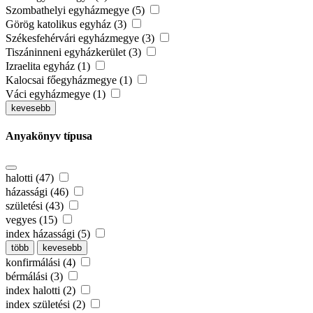
Szombathelyi egyházmegye (5)
Görög katolikus egyház (3)
Székesfehérvári egyházmegye (3)
Tiszáninneni egyházkerület (3)
Izraelita egyház (1)
Kalocsai főegyházmegye (1)
Váci egyházmegye (1)
kevesebb
Anyakönyv típusa
halotti (47)
házassági (46)
születési (43)
vegyes (15)
index házassági (5)
több
kevesebb
konfirmálási (4)
bérmálási (3)
index halotti (2)
index születési (2)