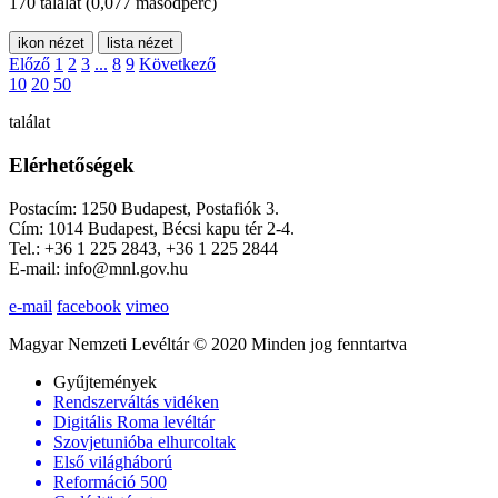
170 találat
(0,077 másodperc)
ikon nézet
lista nézet
Előző
1
2
3
...
8
9
Következő
10
20
50
találat
Elérhetőségek
Postacím: 1250 Budapest, Postafiók 3.
Cím: 1014 Budapest, Bécsi kapu tér 2-4.
Tel.: +36 1 225 2843, +36 1 225 2844
E-mail: info@mnl.gov.hu
e-mail
facebook
vimeo
Magyar Nemzeti Levéltár © 2020 Minden jog fenntartva
Gyűjtemények
Rendszerváltás vidéken
Digitális Roma levéltár
Szovjetunióba elhurcoltak
Első világháború
Reformáció 500