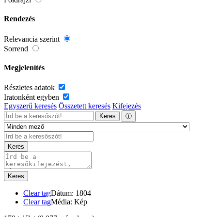
Rendezés
Relevancia szerint
Sorrend
Megjelenítés
Részletes adatok
Iratonként egyben
Egyszerű keresés
Összetett keresés
Kifejezés
Keres
ⓘ
Keres
Keres
Clear tag
Dátum: 1804
Clear tag
Média: Kép