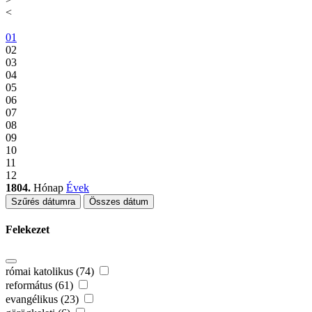
<
01
02
03
04
05
06
07
08
09
10
11
12
1804.
Hónap
Évek
Szűrés dátumra
Összes dátum
Felekezet
római katolikus (74)
református (61)
evangélikus (23)