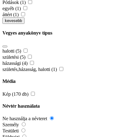
Pótlások (1)
egyéb (1)
áttért (1)
kevesebb
Vegyes anyakönyv típus
halotti (5)
születési (5)
házassági (4)
születés,házasság, halotti (1)
Média
Kép (170 db)
Névtér használata
Ne használja a névteret
Személy
Testületi
Földrajzi