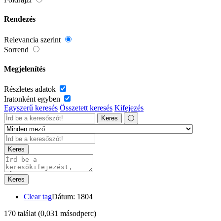
Rendezés
Relevancia szerint
Sorrend
Megjelenítés
Részletes adatok
Iratonként egyben
Egyszerű keresés
Összetett keresés
Kifejezés
Keres
ⓘ
Keres
Keres
Clear tag
Dátum: 1804
170 találat
(0,031 másodperc)