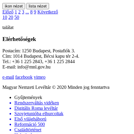
ikon nézet
lista nézet
Előző
1
2
3
...
8
9
Következő
10
20
50
találat
Elérhetőségek
Postacím: 1250 Budapest, Postafiók 3.
Cím: 1014 Budapest, Bécsi kapu tér 2-4.
Tel.: +36 1 225 2843, +36 1 225 2844
E-mail: info@mnl.gov.hu
e-mail
facebook
vimeo
Magyar Nemzeti Levéltár © 2020 Minden jog fenntartva
Gyűjtemények
Rendszerváltás vidéken
Digitális Roma levéltár
Szovjetunióba elhurcoltak
Első világháború
Reformáció 500
Családtörténet