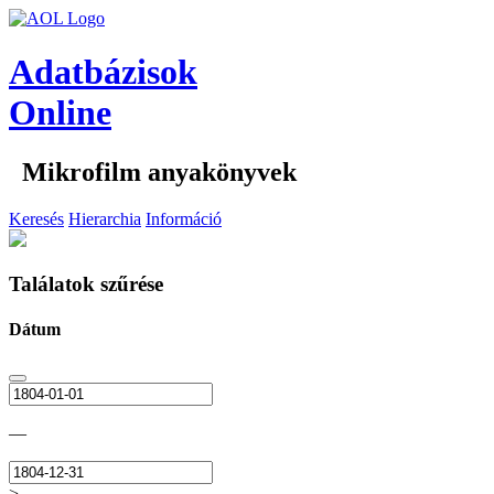
Adatbázisok
Online
Mikrofilm anyakönyvek
Keresés
Hierarchia
Információ
Találatok szűrése
Dátum
—
>