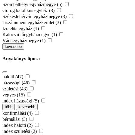
Szombathelyi egyházmegye (5)
Görög katolikus egyház (3)
Székesfehérvári egyházmegye (3)
Tiszáninneni egyházkerület (3)
Izraelita egyház (1)
Kalocsai főegyházmegye (1)
Váci egyházmegye (1)
kevesebb
Anyakönyv típusa
halotti (47)
házassági (46)
születési (43)
vegyes (15)
index házassági (5)
több
kevesebb
konfirmálási (4)
bérmálási (3)
index halotti (2)
index születési (2)