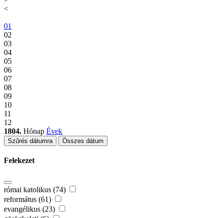
<
01
02
03
04
05
06
07
08
09
10
11
12
1804.
Hónap
Évek
Szűrés dátumra
Összes dátum
Felekezet
római katolikus (74)
református (61)
evangélikus (23)