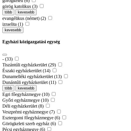
görögkeleti (6)
görög katolikus (3)
több
kevesebb
evangélikus (német) (2)
izraelita (1)
kevesebb
Egyházi közigazgatási egység
- (33)
Tiszántúli egyházkerület (29)
Északi egyházkerület (14)
Dunamelléki egyházkerület (13)
Dunántúli egyházkerület (11)
több
kevesebb
Egri főegyházmegye (10)
Győri egyházmegye (10)
Déli egyházkerület (8)
Veszprémi egyházmegye (7)
Esztergomi főegyházmegye (6)
Görögkeleti szerb egyház (6)
Pécsi egyházmegye (6)