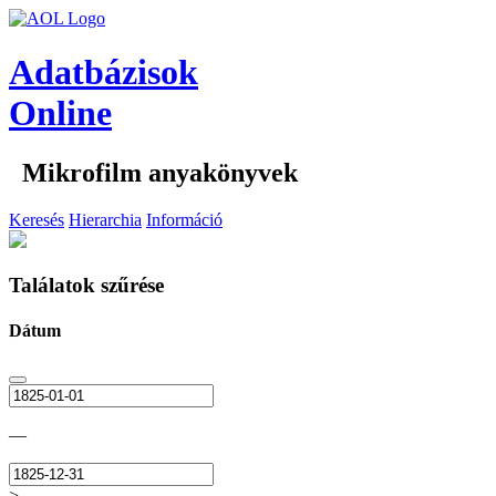
Adatbázisok
Online
Mikrofilm anyakönyvek
Keresés
Hierarchia
Információ
Találatok szűrése
Dátum
—
>