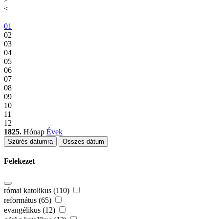
<
01
02
03
04
05
06
07
08
09
10
11
12
1825.
Hónap
Évek
Szűrés dátumra
Összes dátum
Felekezet
római katolikus (110)
református (65)
evangélikus (12)