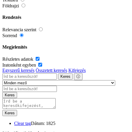
Földrajzi
Rendezés
Relevancia szerint
Sorrend
Megjelenítés
Részletes adatok
Iratonként egyben
Egyszerű keresés
Összetett keresés
Kifejezés
Keres
ⓘ
Keres
Keres
Clear tag
Dátum: 1825