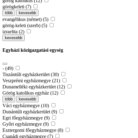
görög katolikus (12)
görögkeleti (7)
több
kevesebb
evangélikus (német) (5)
görög-keleti (szerb) (5)
izraelita (2)
kevesebb
Egyházi közigazgatási egység
- (49)
Tiszántúli egyházkerület (30)
Veszprémi egyházmegye (21)
Dunamelléki egyházkerület (12)
Görög katolikus egyház (12)
több
kevesebb
Váci egyházmegye (10)
Dunántúli egyházkerület (9)
Egri főegyházmegye (9)
Győri egyházmegye (9)
Esztergomi főegyházmegye (8)
Csanádi egyházmegye (7)