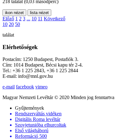
218 találat
(0,03 másodperc)
ikon nézet
lista nézet
Előző
1
2
3
...
10
11
Következő
10
20
50
találat
Elérhetőségek
Postacím: 1250 Budapest, Postafiók 3.
Cím: 1014 Budapest, Bécsi kapu tér 2-4.
Tel.: +36 1 225 2843, +36 1 225 2844
E-mail: info@mnl.gov.hu
e-mail
facebook
vimeo
Magyar Nemzeti Levéltár © 2020 Minden jog fenntartva
Gyűjtemények
Rendszerváltás vidéken
Digitális Roma levéltár
Szovjetunióba elhurcoltak
Első világháború
Reformáció 500