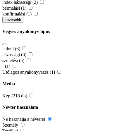
index házassági (2)
bérmálási (1)
konfirmálási (1)
kevesebb
Vegyes anyakönyv típus
halotti (6)
házassági (6)
születési (5)
- (1)
Utólagos anyakönyvezés (1)
Média
Kép (218 db)
Névtér használata
Ne használja a névteret
Személy
Testületi