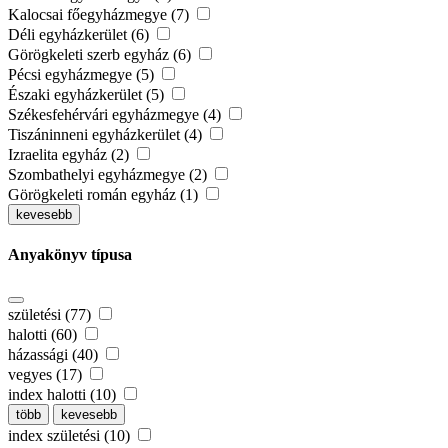
Kalocsai főegyházmegye (7)
Déli egyházkerület (6)
Görögkeleti szerb egyház (6)
Pécsi egyházmegye (5)
Északi egyházkerület (5)
Székesfehérvári egyházmegye (4)
Tiszáninneni egyházkerület (4)
Izraelita egyház (2)
Szombathelyi egyházmegye (2)
Görögkeleti román egyház (1)
kevesebb
Anyakönyv típusa
születési (77)
halotti (60)
házassági (40)
vegyes (17)
index halotti (10)
több
kevesebb
index születési (10)