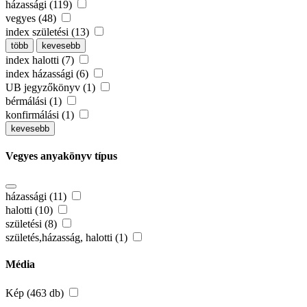
házassági (119)
vegyes (48)
index születési (13)
több
kevesebb
index halotti (7)
index házassági (6)
UB jegyzőkönyv (1)
bérmálási (1)
konfirmálási (1)
kevesebb
Vegyes anyakönyv típus
házassági (11)
halotti (10)
születési (8)
születés,házasság, halotti (1)
Média
Kép (463 db)