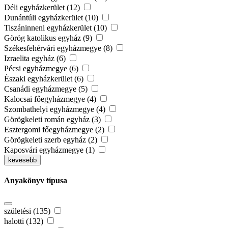
Déli egyházkerület (12)
Dunántúli egyházkerület (10)
Tiszáninneni egyházkerület (10)
Görög katolikus egyház (9)
Székesfehérvári egyházmegye (8)
Izraelita egyház (6)
Pécsi egyházmegye (6)
Északi egyházkerület (6)
Csanádi egyházmegye (5)
Kalocsai főegyházmegye (4)
Szombathelyi egyházmegye (4)
Görögkeleti román egyház (3)
Esztergomi főegyházmegye (2)
Görögkeleti szerb egyház (2)
Kaposvári egyházmegye (1)
kevesebb
Anyakönyv típusa
születési (135)
halotti (132)