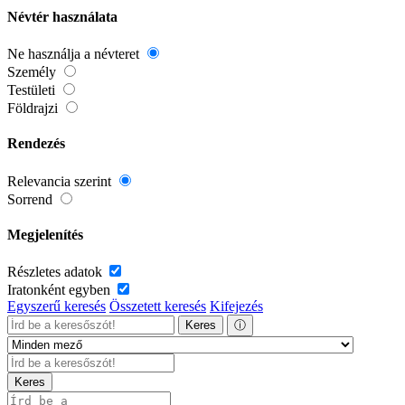
Névtér használata
Ne használja a névteret
Személy
Testületi
Földrajzi
Rendezés
Relevancia szerint
Sorrend
Megjelenítés
Részletes adatok
Iratonként egyben
Egyszerű keresés
Összetett keresés
Kifejezés
Keres
ⓘ
Keres