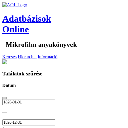
Adatbázisok
Online
Mikrofilm anyakönyvek
Keresés
Hierarchia
Információ
Találatok szűrése
Dátum
—
>