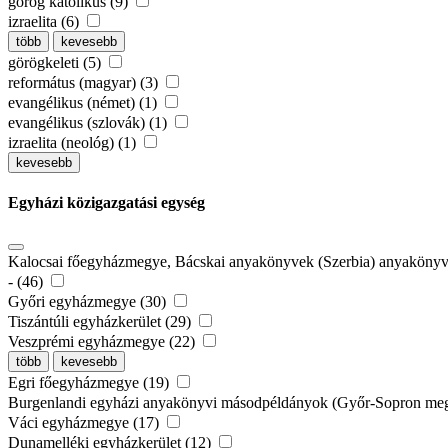
görög katolikus (9)
izraelita (6)
több
kevesebb
görögkeleti (5)
református (magyar) (3)
evangélikus (német) (1)
evangélikus (szlovák) (1)
izraelita (neológ) (1)
kevesebb
Egyházi közigazgatási egység
Kalocsai főegyházmegye, Bácskai anyakönyvek (Szerbia) anyaköny
- (46)
Győri egyházmegye (30)
Tiszántúli egyházkerület (29)
Veszprémi egyházmegye (22)
több
kevesebb
Egri főegyházmegye (19)
Burgenlandi egyházi anyakönyvi másodpéldányok (Győr-Sopron meg
Váci egyházmegye (17)
Dunamelléki egyházkerület (12)