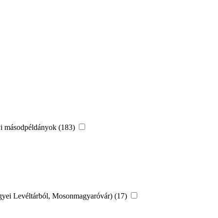
vi másodpéldányok (183)
yei Levéltárból, Mosonmagyaróvár) (17)