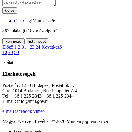
Keres
Clear tag
Dátum: 1826
463 találat
(0,182 másodperc)
ikon nézet
lista nézet
Előző
1
2
3
...
23
24
Következő
10
20
50
találat
Elérhetőségek
Postacím: 1250 Budapest, Postafiók 3.
Cím: 1014 Budapest, Bécsi kapu tér 2-4.
Tel.: +36 1 225 2843, +36 1 225 2844
E-mail: info@mnl.gov.hu
e-mail
facebook
vimeo
Magyar Nemzeti Levéltár © 2020 Minden jog fenntartva
Gyűjtemények