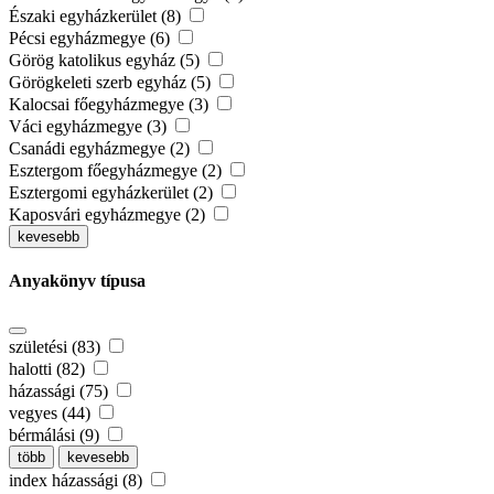
Északi egyházkerület (8)
Pécsi egyházmegye (6)
Görög katolikus egyház (5)
Görögkeleti szerb egyház (5)
Kalocsai főegyházmegye (3)
Váci egyházmegye (3)
Csanádi egyházmegye (2)
Esztergom főegyházmegye (2)
Esztergomi egyházkerület (2)
Kaposvári egyházmegye (2)
kevesebb
Anyakönyv típusa
születési (83)
halotti (82)
házassági (75)
vegyes (44)
bérmálási (9)
több
kevesebb
index házassági (8)