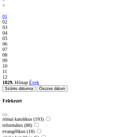
<
01
02
03
04
05
06
07
08
09
10
11
12
1829.
Hónap
Évek
Szűrés dátumra
Összes dátum
Felekezet
római katolikus (193)
református (88)
evangélikus (18)