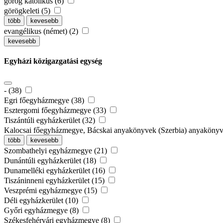
görög katolikus (6)
görögkeleti (5)
több
kevesebb
evangélikus (német) (2)
kevesebb
Egyházi közigazgatási egység
- (38)
Egri főegyházmegye (38)
Esztergomi főegyházmegye (33)
Tiszántúli egyházkerület (32)
Kalocsai főegyházmegye, Bácskai anyakönyvek (Szerbia) anyaköny
több
kevesebb
Szombathelyi egyházmegye (21)
Dunántúli egyházkerület (18)
Dunamelléki egyházkerület (16)
Tiszáninneni egyházkerület (15)
Veszprémi egyházmegye (15)
Déli egyházkerület (10)
Győri egyházmegye (8)
Székesfehérvári egyházmegye (8)