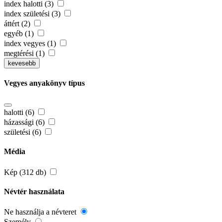
index halotti (3)
index születési (3)
áttért (2)
egyéb (1)
index vegyes (1)
megtérési (1)
kevesebb
Vegyes anyakönyv típus
halotti (6)
házassági (6)
születési (6)
Média
Kép (312 db)
Névtér használata
Ne használja a névteret
Személy