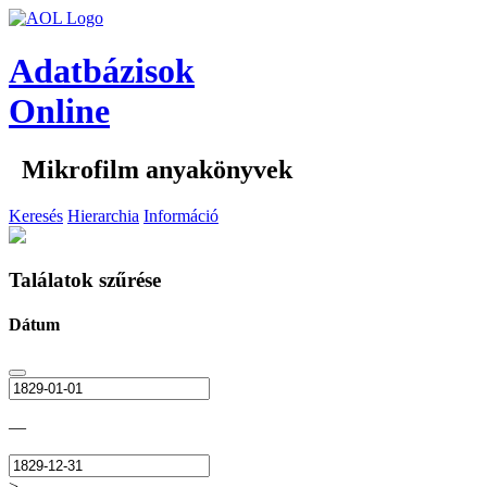
Adatbázisok
Online
Mikrofilm anyakönyvek
Keresés
Hierarchia
Információ
Találatok szűrése
Dátum
—
>