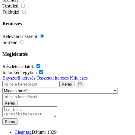
Testületi
Földrajzi
Rendezés
Relevancia szerint
Sorrend
Megjelenítés
Részletes adatok
Iratonként egyben
Egyszerű keresés
Összetett keresés
Kifejezés
Keres
ⓘ
Keres
Keres
Clear tag
Dátum: 1829