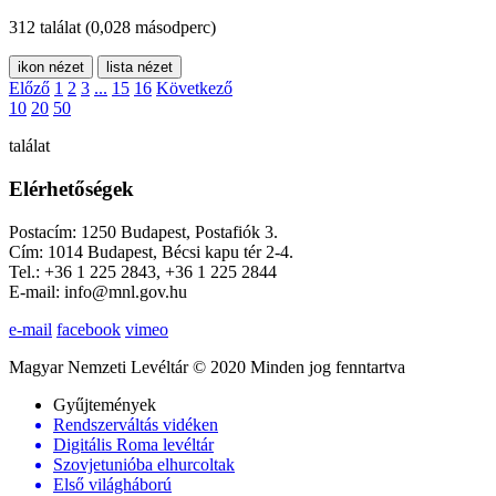
312 találat
(0,028 másodperc)
ikon nézet
lista nézet
Előző
1
2
3
...
15
16
Következő
10
20
50
találat
Elérhetőségek
Postacím: 1250 Budapest, Postafiók 3.
Cím: 1014 Budapest, Bécsi kapu tér 2-4.
Tel.: +36 1 225 2843, +36 1 225 2844
E-mail: info@mnl.gov.hu
e-mail
facebook
vimeo
Magyar Nemzeti Levéltár © 2020 Minden jog fenntartva
Gyűjtemények
Rendszerváltás vidéken
Digitális Roma levéltár
Szovjetunióba elhurcoltak
Első világháború