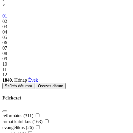
<
01
02
03
04
05
06
07
08
09
10
11
12
1840.
Hónap
Évek
Szűrés dátumra
Összes dátum
Felekezet
református (311)
római katolikus (163)
evangélikus (26)