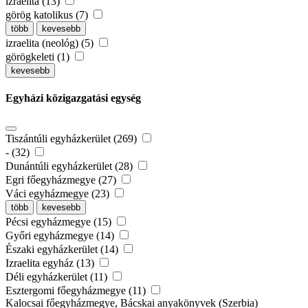
izraelita (13)
görög katolikus (7)
több
kevesebb
izraelita (neológ) (5)
görögkeleti (1)
kevesebb
Egyházi közigazgatási egység
Tiszántúli egyházkerület (269)
- (32)
Dunántúli egyházkerület (28)
Egri főegyházmegye (27)
Váci egyházmegye (23)
több
kevesebb
Pécsi egyházmegye (15)
Győri egyházmegye (14)
Északi egyházkerület (14)
Izraelita egyház (13)
Déli egyházkerület (11)
Esztergomi főegyházmegye (11)
Kalocsai főegyházmegye, Bácskai anyakönyvek (Szerbia)