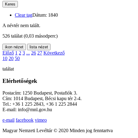
Keres
Clear tag
Dátum: 1840
A névtér nem talált.
526 találat
(0,03 másodperc)
ikon nézet
lista nézet
Előző
1
2
3
...
26
27
Következő
10
20
50
találat
Elérhetőségek
Postacím: 1250 Budapest, Postafiók 3.
Cím: 1014 Budapest, Bécsi kapu tér 2-4.
Tel.: +36 1 225 2843, +36 1 225 2844
E-mail: info@mnl.gov.hu
e-mail
facebook
vimeo
Magyar Nemzeti Levéltár © 2020 Minden jog fenntartva