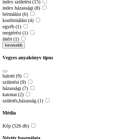
index születési (15)
index házassági (8)
bérmálási (6)
konfirmálási (4)
egyéb (1)
megtérési (1)
áttért (1)
kevesebb
Vegyes anyakönyv típus
halotti (9)
születési (9)
házassági (7)
katonai (2)
születés,házasság (1)
Média
Kép (526 db)
Névtér használata