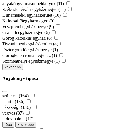
anyakönyvi másodpéldányok (11)
Székesfehérvári egyházmegye (11)
Dunamelléki egyházkerület (10)
Kalocsai főegyházmegye (9)
Veszprémi egyházmegye (9)
Csanádi egyházmegye (6)
Görög katolikus egyház (6)
Tiszáninneni egyházkerület (4)
Esztergom főegyházmegye (1)
Görögkeleti román egyház (1)
Szombathelyi egyházmegye (1)
kevesebb
Anyakönyv típusa
születési (164)
halotti (136)
házassági (136)
vegyes (37)
index halotti (17)
több
kevesebb