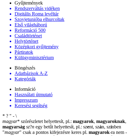
Gyűjtemények
Rendszerváltás vidéken
Digitális Roma levéltár
Szovjetunióba elhurcoltak
Első világháború
Reformáció 500
Családtörténet
Helytörténet
Középkori gyűjtemény
Pártiratok
Külügyminisztérium
Böngészés
Adatbázisok A-Z
Kategóriák
Információ
Használati útmutató
Impresszum
Keresési segítség
*
?
"
-
\
magyar
*
szórészletet helyettesít, pl.:
magyarok
,
magyaroknak
,
magyarság
sz
?
n
egy betűt helyettesít, pl.: sz
e
nt, sz
á
n, sz
í
nben
"
magyar
"
csak a pontos kifejezésre keres pl.
magyarok
-ra nem
-