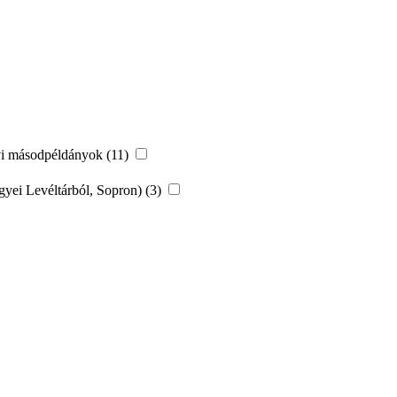
vi másodpéldányok (11)
ei Levéltárból, Sopron) (3)