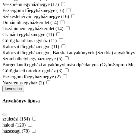
Veszprémi egyházmegye (17)
Esztergomi főegyházmegye (16)
Székesfehérvári egyházmegye (16)
Dunántúli egyházkerület (14)
Tiszáninneni egyházkerület (14)
Csanádi egyházmegye (11)
Görög katolikus egyház (11)
Kalocsai főegyházmegye (11)
Kalocsai főegyházmegye, Bácskai anyakönyvek (Szerbia) anyaköny
Szombathelyi egyházmegye (5)
Burgenlandi egyházi anyakönyvi másodpéldányok (Győr-Sopron Megy
Görögkeleti ortodox egyház (3)
Esztergom főegyházmegye (2)
Nazarénus egyház (2)
kevesebb
Anyakönyv típusa
születési (154)
halotti (120)
házassági (78)