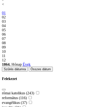
<
01
02
03
04
05
06
07
08
09
10
11
12
1864.
Hónap
Évek
Szűrés dátumra
Összes dátum
Felekezet
római katolikus (243)
református (116)
evangélikus (37)