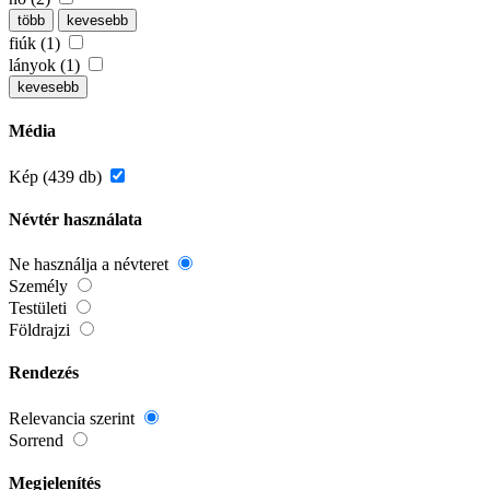
több
kevesebb
fiúk (1)
lányok (1)
kevesebb
Média
Kép (439 db)
Névtér használata
Ne használja a névteret
Személy
Testületi
Földrajzi
Rendezés
Relevancia szerint
Sorrend
Megjelenítés