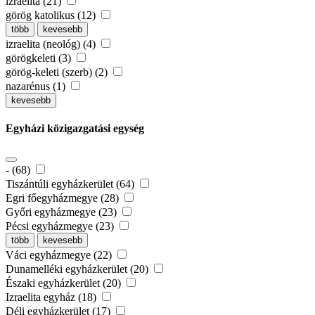
izraelita (21)
görög katolikus (12)
több
kevesebb
izraelita (neológ) (4)
görögkeleti (3)
görög-keleti (szerb) (2)
nazarénus (1)
kevesebb
Egyházi közigazgatási egység
- (68)
Tiszántúli egyházkerület (64)
Egri főegyházmegye (28)
Győri egyházmegye (23)
Pécsi egyházmegye (23)
több
kevesebb
Váci egyházmegye (22)
Dunamelléki egyházkerület (20)
Északi egyházkerület (20)
Izraelita egyház (18)
Déli egyházkerület (17)