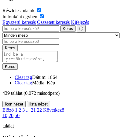
Részletes adatok
Iratonként egyben
Egyszerű keresés
Összetett keresés
Kifejezés
Keres
ⓘ
Keres
Keres
Clear tag
Dátum: 1864
Clear tag
Média: Kép
439 találat
(0,072 másodperc)
ikon nézet
lista nézet
Előző
1
2
3
...
21
22
Következő
10
20
50
találat