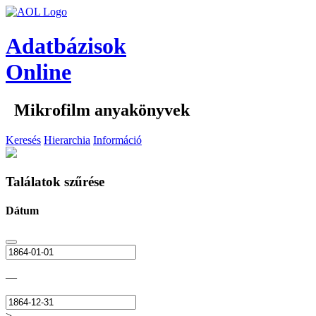
Adatbázisok
Online
Mikrofilm anyakönyvek
Keresés
Hierarchia
Információ
Találatok szűrése
Dátum
—
>