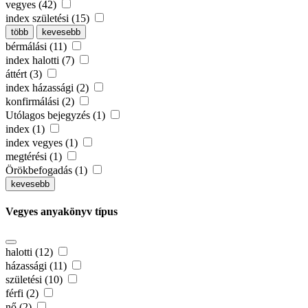
vegyes (42)
index születési (15)
több
kevesebb
bérmálási (11)
index halotti (7)
áttért (3)
index házassági (2)
konfirmálási (2)
Utólagos bejegyzés (1)
index (1)
index vegyes (1)
megtérési (1)
Örökbefogadás (1)
kevesebb
Vegyes anyakönyv típus
halotti (12)
házassági (11)
születési (10)
férfi (2)
nő (2)