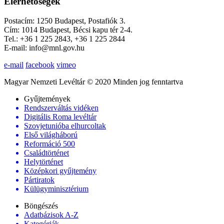
Elérhetőségek
Postacím: 1250 Budapest, Postafiók 3.
Cím: 1014 Budapest, Bécsi kapu tér 2-4.
Tel.: +36 1 225 2843, +36 1 225 2844
E-mail: info@mnl.gov.hu
e-mail
facebook
vimeo
Magyar Nemzeti Levéltár © 2020 Minden jog fenntartva
Gyűjtemények
Rendszerváltás vidéken
Digitális Roma levéltár
Szovjetunióba elhurcoltak
Első világháború
Reformáció 500
Családtörténet
Helytörténet
Középkori gyűjtemény
Pártiratok
Külügyminisztérium
Böngészés
Adatbázisok A-Z
Kategóriák