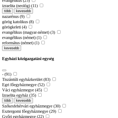
evangélikus (25)
izraelita (neológ) (11)
több
kevesebb
nazarénus (9)
görög katolikus (8)
görögkeleti (4)
evangélikus (magyar-német) (3)
evangélikus (német) (1)
református (német) (1)
kevesebb
Egyházi közigazgatási egység
- (91)
Tiszántúli egyházkerület (83)
Egri főegyházmegye (52)
Váci egyházmegye (45)
Izraelita egyház (35)
több
kevesebb
Székesfehérvári egyházmegye (30)
Esztergomi főegyházmegye (29)
Győri egyházmegye (22)