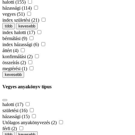
halotti (155)
házassági (114)
vegyes (51)
index születési (21)
több
kevesebb
index halotti (17)
bérmálási (9)
index házassági (6)
áttért (4)
konfirmálási (2)
összeírás (2)
megtérési (1)
kevesebb
Vegyes anyakönyv típus
halotti (17)
születési (16)
házassági (15)
Utólagos anyakönyvezés (2)
férfi (2)
több
kevesebb