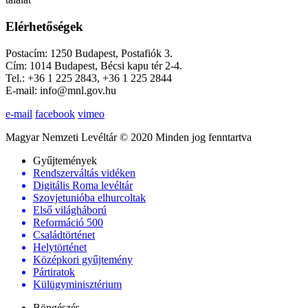
Elérhetőségek
Postacím: 1250 Budapest, Postafiók 3.
Cím: 1014 Budapest, Bécsi kapu tér 2-4.
Tel.: +36 1 225 2843, +36 1 225 2844
E-mail: info@mnl.gov.hu
e-mail
facebook
vimeo
Magyar Nemzeti Levéltár © 2020 Minden jog fenntartva
Gyűjtemények
Rendszerváltás vidéken
Digitális Roma levéltár
Szovjetunióba elhurcoltak
Első világháború
Reformáció 500
Családtörténet
Helytörténet
Középkori gyűjtemény
Pártiratok
Külügyminisztérium
Böngészés