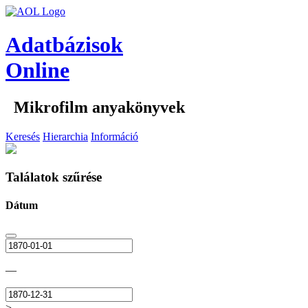
Adatbázisok
Online
Mikrofilm anyakönyvek
Keresés
Hierarchia
Információ
Találatok szűrése
Dátum
—
>