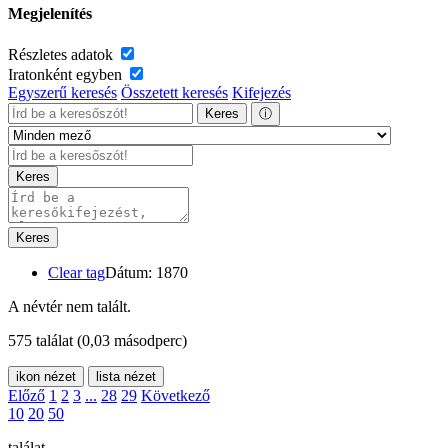
Megjelenítés
Részletes adatok
Iratonként egyben
Egyszerű keresés
Összetett keresés
Kifejezés
Keres
ⓘ
Keres
Keres
Clear tag
Dátum: 1870
A névtér nem talált.
575 találat
(0,03 másodperc)
ikon nézet
lista nézet
Előző
1
2
3
...
28
29
Következő
10
20
50
találat