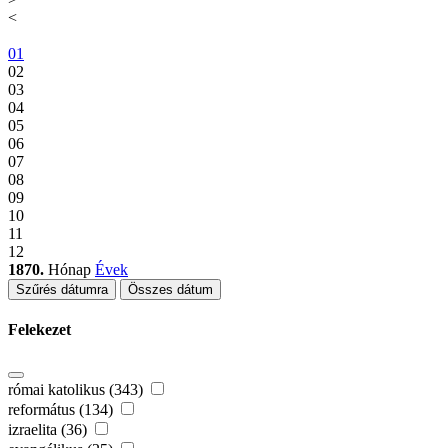
<
01
02
03
04
05
06
07
08
09
10
11
12
1870.
Hónap
Évek
Szűrés dátumra
Összes dátum
Felekezet
római katolikus (343)
református (134)
izraelita (36)