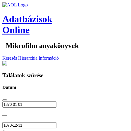
Adatbázisok
Online
Mikrofilm anyakönyvek
Keresés
Hierarchia
Információ
Találatok szűrése
Dátum
—
>