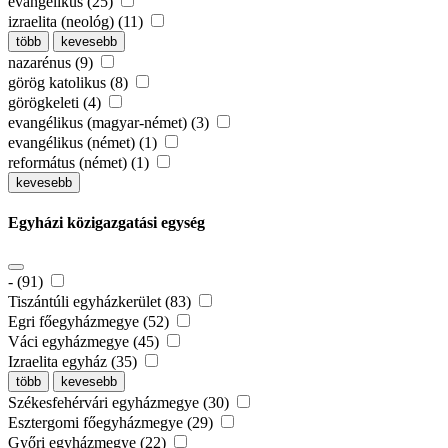
evangélikus (25)
izraelita (neológ) (11)
több
kevesebb
nazarénus (9)
görög katolikus (8)
görögkeleti (4)
evangélikus (magyar-német) (3)
evangélikus (német) (1)
református (német) (1)
kevesebb
Egyházi közigazgatási egység
- (91)
Tiszántúli egyházkerület (83)
Egri főegyházmegye (52)
Váci egyházmegye (45)
Izraelita egyház (35)
több
kevesebb
Székesfehérvári egyházmegye (30)
Esztergomi főegyházmegye (29)
Győri egyházmegye (22)