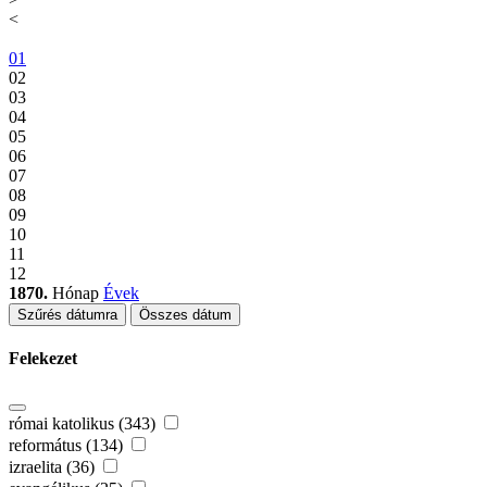
<
01
02
03
04
05
06
07
08
09
10
11
12
1870.
Hónap
Évek
Szűrés dátumra
Összes dátum
Felekezet
római katolikus (343)
református (134)
izraelita (36)