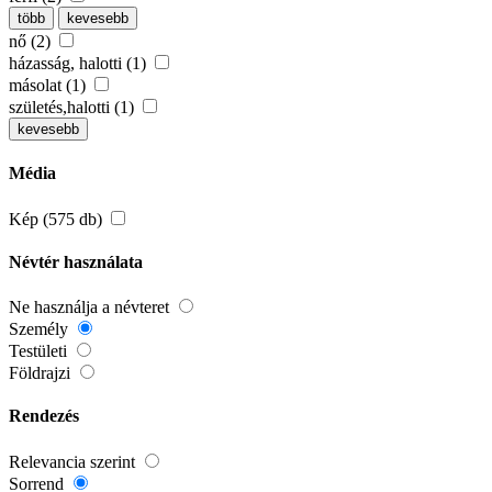
több
kevesebb
nő (2)
házasság, halotti (1)
másolat (1)
születés,halotti (1)
kevesebb
Média
Kép (575 db)
Névtér használata
Ne használja a névteret
Személy
Testületi
Földrajzi
Rendezés
Relevancia szerint
Sorrend