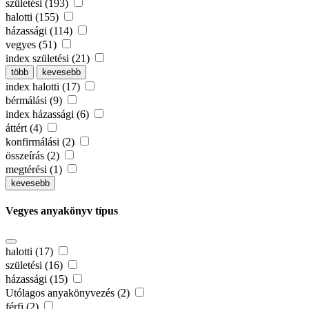
születési (193)
halotti (155)
házassági (114)
vegyes (51)
index születési (21)
több
kevesebb
index halotti (17)
bérmálási (9)
index házassági (6)
áttért (4)
konfirmálási (2)
összeírás (2)
megtérési (1)
kevesebb
Vegyes anyakönyv típus
halotti (17)
születési (16)
házassági (15)
Utólagos anyakönyvezés (2)
férfi (2)