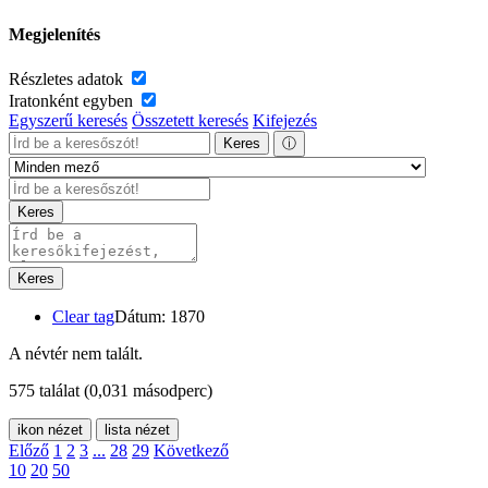
Megjelenítés
Részletes adatok
Iratonként egyben
Egyszerű keresés
Összetett keresés
Kifejezés
Keres
ⓘ
Keres
Keres
Clear tag
Dátum: 1870
A névtér nem talált.
575 találat
(0,031 másodperc)
ikon nézet
lista nézet
Előző
1
2
3
...
28
29
Következő
10
20
50