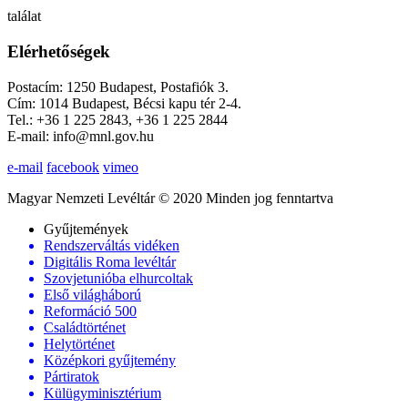
találat
Elérhetőségek
Postacím: 1250 Budapest, Postafiók 3.
Cím: 1014 Budapest, Bécsi kapu tér 2-4.
Tel.: +36 1 225 2843, +36 1 225 2844
E-mail: info@mnl.gov.hu
e-mail
facebook
vimeo
Magyar Nemzeti Levéltár © 2020 Minden jog fenntartva
Gyűjtemények
Rendszerváltás vidéken
Digitális Roma levéltár
Szovjetunióba elhurcoltak
Első világháború
Reformáció 500
Családtörténet
Helytörténet
Középkori gyűjtemény
Pártiratok
Külügyminisztérium