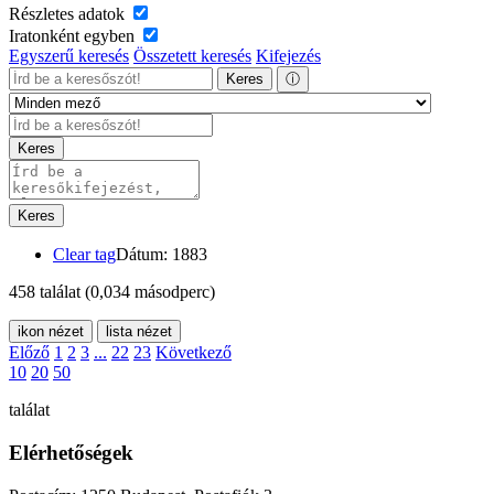
Részletes adatok
Iratonként egyben
Egyszerű keresés
Összetett keresés
Kifejezés
Keres
ⓘ
Keres
Keres
Clear tag
Dátum: 1883
458 találat
(0,034 másodperc)
ikon nézet
lista nézet
Előző
1
2
3
...
22
23
Következő
10
20
50
találat
Elérhetőségek