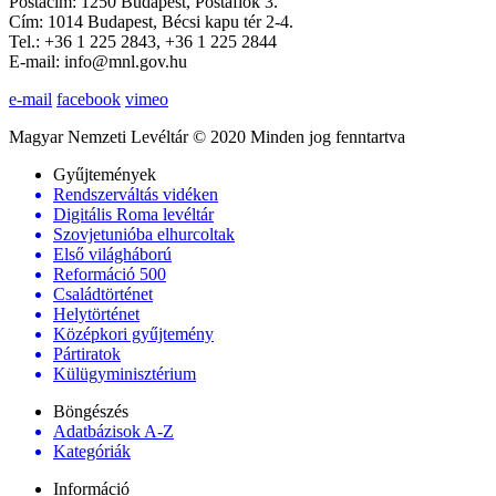
Postacím: 1250 Budapest, Postafiók 3.
Cím: 1014 Budapest, Bécsi kapu tér 2-4.
Tel.: +36 1 225 2843, +36 1 225 2844
E-mail: info@mnl.gov.hu
e-mail
facebook
vimeo
Magyar Nemzeti Levéltár © 2020 Minden jog fenntartva
Gyűjtemények
Rendszerváltás vidéken
Digitális Roma levéltár
Szovjetunióba elhurcoltak
Első világháború
Reformáció 500
Családtörténet
Helytörténet
Középkori gyűjtemény
Pártiratok
Külügyminisztérium
Böngészés
Adatbázisok A-Z
Kategóriák
Információ