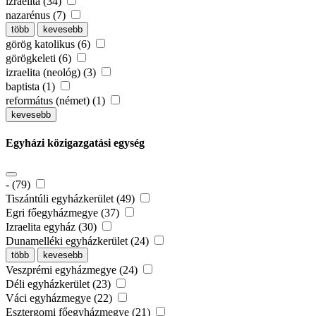
izraelita (34)
nazarénus (7)
több
kevesebb
görög katolikus (6)
görögkeleti (6)
izraelita (neológ) (3)
baptista (1)
református (német) (1)
kevesebb
Egyházi közigazgatási egység
- (79)
Tiszántúli egyházkerület (49)
Egri főegyházmegye (37)
Izraelita egyház (30)
Dunamelléki egyházkerület (24)
több
kevesebb
Veszprémi egyházmegye (24)
Déli egyházkerület (23)
Váci egyházmegye (22)
Esztergomi főegyházmegye (21)