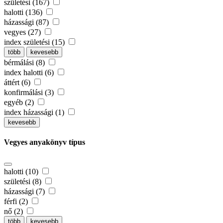
születési (167)
halotti (136)
házassági (87)
vegyes (27)
index születési (15)
több
kevesebb
bérmálási (8)
index halotti (6)
áttért (6)
konfirmálási (3)
egyéb (2)
index házassági (1)
kevesebb
Vegyes anyakönyv típus
halotti (10)
születési (8)
házassági (7)
férfi (2)
nő (2)
több
kevesebb