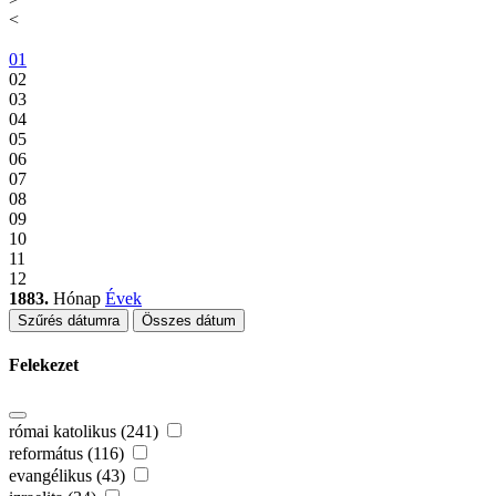
<
01
02
03
04
05
06
07
08
09
10
11
12
1883.
Hónap
Évek
Szűrés dátumra
Összes dátum
Felekezet
római katolikus (241)
református (116)
evangélikus (43)