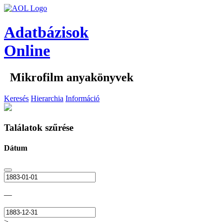
Adatbázisok
Online
Mikrofilm anyakönyvek
Keresés
Hierarchia
Információ
Találatok szűrése
Dátum
—
>