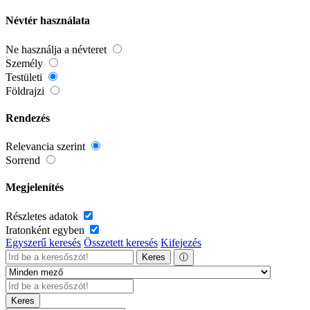
Névtér használata
Ne használja a névteret
Személy
Testületi
Földrajzi
Rendezés
Relevancia szerint
Sorrend
Megjelenítés
Részletes adatok
Iratonként egyben
Egyszerű keresés
Összetett keresés
Kifejezés
Keres
ⓘ
Keres