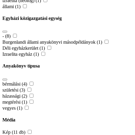
izraelita (neológ) (1)
állami (1)
Egyházi közigazgatási egység
- (8)
Burgenlandi állami anyakönyvi másodpéldányok (1)
Déli egyházkerület (1)
Izraelita egyház (1)
Anyakönyv típusa
bérmálási (4)
születési (3)
házassági (2)
megtérési (1)
vegyes (1)
Média
Kép (11 db)