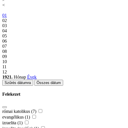
<
01
02
03
04
05
06
07
08
09
10
11
12
1921.
Hónap
Évek
Szűrés dátumra
Összes dátum
Felekezet
római katolikus (7)
evangélikus (1)
izraelita (1)