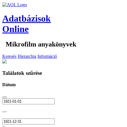
Adatbázisok
Online
Mikrofilm anyakönyvek
Keresés
Hierarchia
Információ
Találatok szűrése
Dátum
—
>