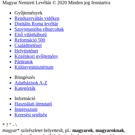
Magyar Nemzeti Levéltár © 2020 Minden jog fenntartva
Gyűjtemények
Rendszerváltás vidéken
Digitális Roma levéltár
Szovjetunióba elhurcoltak
Első világháború
Reformáció 500
Családtörténet
Helytörténet
Középkori gyűjtemény
Pártiratok
Külügyminisztérium
Böngészés
Adatbázisok A-Z
Kategóriák
Információ
Használati útmutató
Impresszum
Keresési segítség
*
?
"
-
\
magyar
*
szórészletet helyettesít, pl.:
magyarok
,
magyaroknak
,