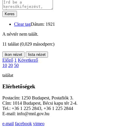
Keres
Clear tag
Dátum: 1921
A névtér nem talált.
11 találat
(0,029 másodperc)
ikon nézet
lista nézet
Előző
1
Következő
10
20
50
találat
Elérhetőségek
Postacím: 1250 Budapest, Postafiók 3.
Cím: 1014 Budapest, Bécsi kapu tér 2-4.
Tel.: +36 1 225 2843, +36 1 225 2844
E-mail: info@mnl.gov.hu
e-mail
facebook
vimeo