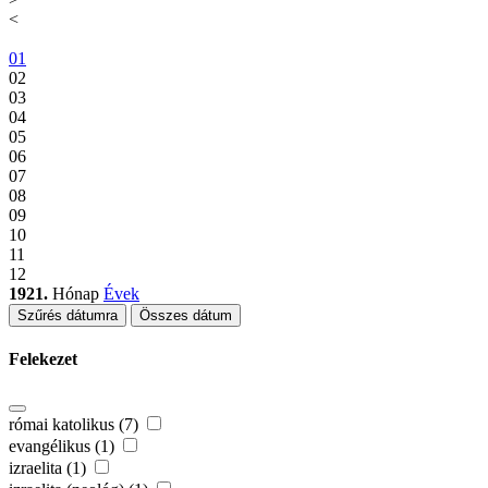
<
01
02
03
04
05
06
07
08
09
10
11
12
1921.
Hónap
Évek
Szűrés dátumra
Összes dátum
Felekezet
római katolikus (7)
evangélikus (1)
izraelita (1)