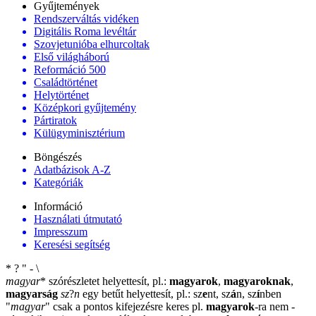
Gyűjtemények
Rendszerváltás vidéken
Digitális Roma levéltár
Szovjetunióba elhurcoltak
Első világháború
Reformáció 500
Családtörténet
Helytörténet
Középkori gyűjtemény
Pártiratok
Külügyminisztérium
Böngészés
Adatbázisok A-Z
Kategóriák
Információ
Használati útmutató
Impresszum
Keresési segítség
*
?
"
-
\
magyar
*
szórészletet helyettesít, pl.:
magyarok
,
magyaroknak
,
magyarság
sz
?
n
egy betűt helyettesít, pl.: sz
e
nt, sz
á
n, sz
í
nben
"
magyar
"
csak a pontos kifejezésre keres pl.
magyarok
-ra nem
-