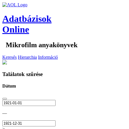
Adatbázisok
Online
Mikrofilm anyakönyvek
Keresés
Hierarchia
Információ
Találatok szűrése
Dátum
—
>