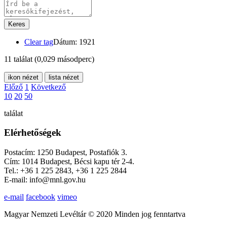
Keres
Clear tag
Dátum: 1921
11 találat
(0,029 másodperc)
ikon nézet
lista nézet
Előző
1
Következő
10
20
50
találat
Elérhetőségek
Postacím: 1250 Budapest, Postafiók 3.
Cím: 1014 Budapest, Bécsi kapu tér 2-4.
Tel.: +36 1 225 2843, +36 1 225 2844
E-mail: info@mnl.gov.hu
e-mail
facebook
vimeo
Magyar Nemzeti Levéltár © 2020 Minden jog fenntartva