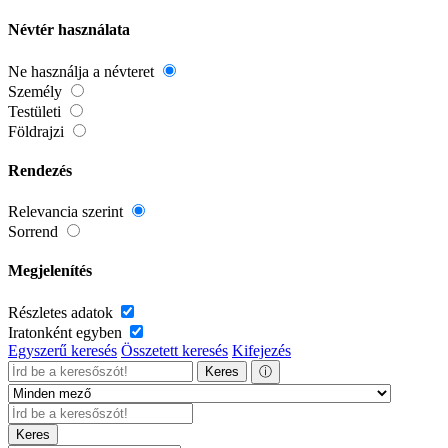
Névtér használata
Ne használja a névteret
Személy
Testületi
Földrajzi
Rendezés
Relevancia szerint
Sorrend
Megjelenítés
Részletes adatok
Iratonként egyben
Egyszerű keresés
Összetett keresés
Kifejezés
Keres
ⓘ
Keres