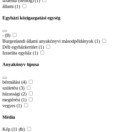
izraelita (neológ) (1)
állami (1)
Egyházi közigazgatási egység
- (8)
Burgenlandi állami anyakönyvi másodpéldányok (1)
Déli egyházkerület (1)
Izraelita egyház (1)
Anyakönyv típusa
bérmálási (4)
születési (3)
házassági (2)
megtérési (1)
vegyes (1)
Média
Kép (11 db)