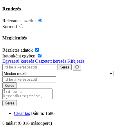
Rendezés
Relevancia szerint
Sorrend
Megjelenítés
Részletes adatok
Iratonként egyben
Egyszerű keresés
Összetett keresés
Kifejezés
Keres
ⓘ
Keres
Keres
Clear tag
Dátum: 1686
8 találat
(0,016 másodperc)