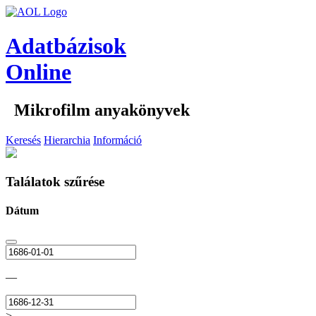
Adatbázisok
Online
Mikrofilm anyakönyvek
Keresés
Hierarchia
Információ
Találatok szűrése
Dátum
—
>