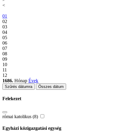
<
01
02
03
04
05
06
07
08
09
10
11
12
1686.
Hónap
Évek
Szűrés dátumra
Összes dátum
Felekezet
római katolikus (8)
Egyházi közigazgatási egység