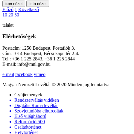
ikon nézet
lista nézet
Előző
1
Következő
10
20
50
találat
Elérhetőségek
Postacím: 1250 Budapest, Postafiók 3.
Cím: 1014 Budapest, Bécsi kapu tér 2-4.
Tel.: +36 1 225 2843, +36 1 225 2844
E-mail: info@mnl.gov.hu
e-mail
facebook
vimeo
Magyar Nemzeti Levéltár © 2020 Minden jog fenntartva
Gyűjtemények
Rendszerváltás vidéken
Digitális Roma levéltár
Szovjetunióba elhurcoltak
Első világháború
Reformáció 500
Családtörténet
Helytörténet