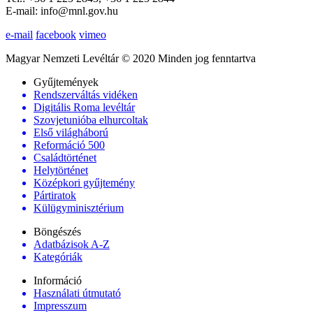
E-mail: info@mnl.gov.hu
e-mail
facebook
vimeo
Magyar Nemzeti Levéltár © 2020 Minden jog fenntartva
Gyűjtemények
Rendszerváltás vidéken
Digitális Roma levéltár
Szovjetunióba elhurcoltak
Első világháború
Reformáció 500
Családtörténet
Helytörténet
Középkori gyűjtemény
Pártiratok
Külügyminisztérium
Böngészés
Adatbázisok A-Z
Kategóriák
Információ
Használati útmutató
Impresszum