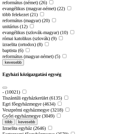
református (német) (26)
evangélikus (magyar-német) (22)
több felekezet (21)
református (magyar) (20)
unitárius (12)
evangélikus (szlovák-magyar) (10)
római katolikus (szlovák) (9)
izraelita (ortodox) (8)
baptista (6)
református (magyar-német) (5)
kevesebb
Egyházi közigazgatási egység
- (10021)
Tiszántúli egyházkerület (6135)
Egri főegyházmegye (4634)
Veszprémi egyházmegye (3218)
Győri egyházmegye (3049)
több
kevesebb
Izraelita egyház (2646)