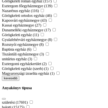
Görögkeleti román egyház (157)
Esztergom főegyházmegye (139)
Nazarénus egyház (116)
Görögkeleti ortodox egyház (46)
Kaposvári egyházmegye (43)
Kassai egyházmegye (27)
Dunamelléki egyházmegye (17)
Görögkeleti egyház (11)
Gyulafehérvári egyházmegye (8)
Rozsnyói egyházmegye (8)
Baptista egyház (6)
Tiszántúli egyházmegye (3)
unitárius egyház (3)
Esztergomi egyházkerület (2)
Görögkeleti egyház (szerb) (1)
Magyarországi izraelita egyház (1)
kevesebb
Anyakönyv típusa
születési (17691)
halotti (15175)