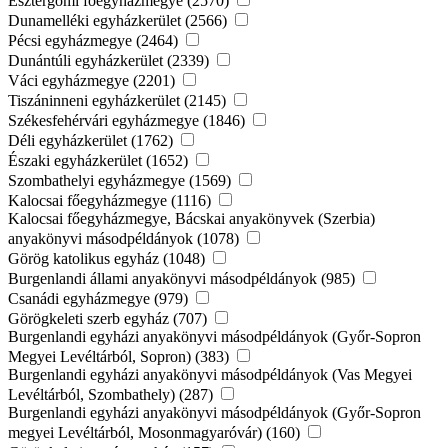
Esztergomi főegyházmegye (2570)
Dunamelléki egyházkerület (2566)
Pécsi egyházmegye (2464)
Dunántúli egyházkerület (2339)
Váci egyházmegye (2201)
Tiszáninneni egyházkerület (2145)
Székesfehérvári egyházmegye (1846)
Déli egyházkerület (1762)
Északi egyházkerület (1652)
Szombathelyi egyházmegye (1569)
Kalocsai főegyházmegye (1116)
Kalocsai főegyházmegye, Bácskai anyakönyvek (Szerbia)
anyakönyvi másodpéldányok (1078)
Görög katolikus egyház (1048)
Burgenlandi állami anyakönyvi másodpéldányok (985)
Csanádi egyházmegye (979)
Görögkeleti szerb egyház (707)
Burgenlandi egyházi anyakönyvi másodpéldányok (Győr-Sopron
Megyei Levéltárból, Sopron) (383)
Burgenlandi egyházi anyakönyvi másodpéldányok (Vas Megyei
Levéltárból, Szombathely) (287)
Burgenlandi egyházi anyakönyvi másodpéldányok (Győr-Sopron
megyei Levéltárból, Mosonmagyaróvár) (160)