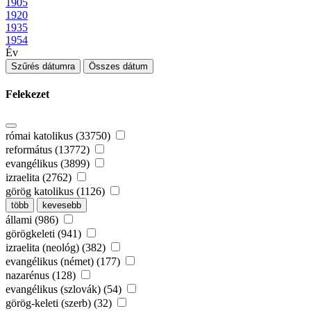
1905
1920
1935
1954
Év
Szűrés dátumra
Összes dátum
Felekezet
római katolikus (33750)
református (13772)
evangélikus (3899)
izraelita (2762)
görög katolikus (1126)
több
kevesebb
állami (986)
görögkeleti (941)
izraelita (neológ) (382)
evangélikus (német) (177)
nazarénus (128)
evangélikus (szlovák) (54)
görög-keleti (szerb) (32)