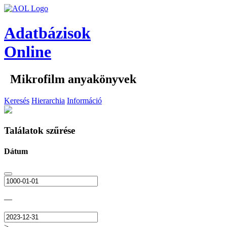
Adatbázisok
Online
Mikrofilm anyakönyvek
Keresés
Hierarchia
Információ
Találatok szűrése
Dátum
—
>