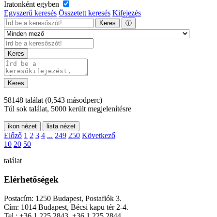
Iratonként egyben
Egyszerű keresés
Összetett keresés
Kifejezés
Keres
ⓘ
Keres
Keres
58148 találat
(0,543 másodperc)
Túl sok találat, 5000 került megjelenítésre
ikon nézet
lista nézet
Előző
1
2
3
4
...
249
250
Következő
10
20
50
találat
Elérhetőségek
Postacím: 1250 Budapest, Postafiók 3.
Cím: 1014 Budapest, Bécsi kapu tér 2-4.
Tel.: +36 1 225 2843, +36 1 225 2844