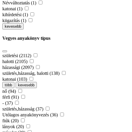
Névváltoztatás (1)
katonai (1)
kihírdetési (1)
kiigazítás (1)
kevesebb
Vegyes anyakönyv típus
születési (2112)
halotti (2105)
házassági (2097)
születés,házasság, halotti (138)
katonai (103)
több
kevesebb
nő (94)
férfi (91)
- (37)
születés,házasság (37)
Utólagos anyakönyvezés (36)
fiúk (20)
lányok (20)