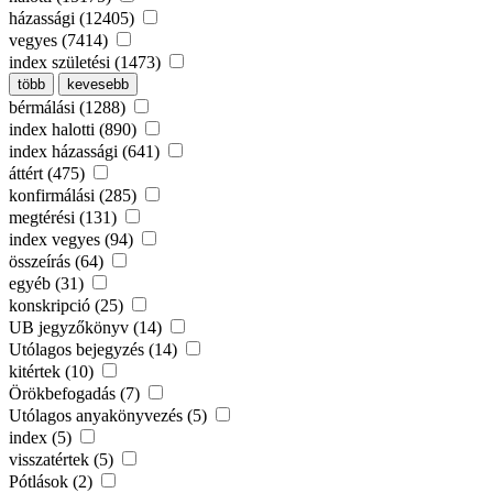
házassági (12405)
vegyes (7414)
index születési (1473)
több
kevesebb
bérmálási (1288)
index halotti (890)
index házassági (641)
áttért (475)
konfirmálási (285)
megtérési (131)
index vegyes (94)
összeírás (64)
egyéb (31)
konskripció (25)
UB jegyzőkönyv (14)
Utólagos bejegyzés (14)
kitértek (10)
Örökbefogadás (7)
Utólagos anyakönyvezés (5)
index (5)
visszatértek (5)
Pótlások (2)