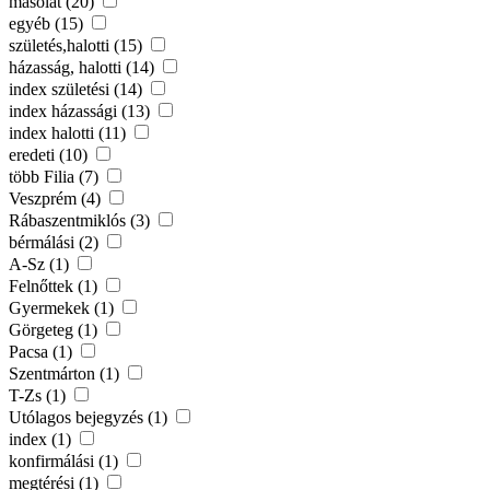
másolat (20)
egyéb (15)
születés,halotti (15)
házasság, halotti (14)
index születési (14)
index házassági (13)
index halotti (11)
eredeti (10)
több Filia (7)
Veszprém (4)
Rábaszentmiklós (3)
bérmálási (2)
A-Sz (1)
Felnőttek (1)
Gyermekek (1)
Görgeteg (1)
Pacsa (1)
Szentmárton (1)
T-Zs (1)
Utólagos bejegyzés (1)
index (1)
konfirmálási (1)
megtérési (1)